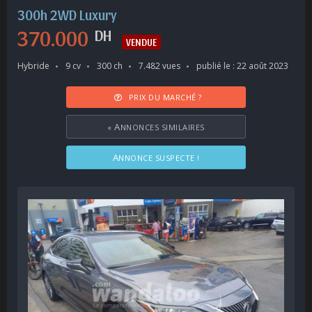
300h 2WD Luxury
370.000
DH
VENDUE
Hybride
9 cv
300 ch
7.482 vues
publié le : 22 août 2023
PRIX DU MARCHÉ ?
«
ANNONCES SIMILAIRES
ANNONCE SUSPECTE !