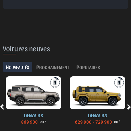
😮
😞
😠
😨
Surpris
Déçu
Enervé
Effrayé
Voitures neuves
N
P
P
OUVEAUTÉS
ROCHAINEMENT
OPULAIRES
DENZA B8
DENZA B5
869 900
629 900 - 729 900
DH *
DH *