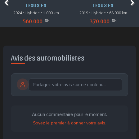
LEXUS ES
LEXUS ES
2024 • Hybride • 1.000 km
2019 • Hybride • 68.000 km
DH
DH
560.000
370.000
Avis des automobilistes
Publier
publication immédiate
Aucun commentaire pour le moment.
Soyez le premier à donner votre avis.
🤩
👏
😄
🙂
😐
Parfait
Bravo
Réjoui
Content
Indifférent