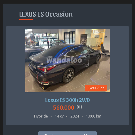
LEXUS ES Occasion
3.490 vues
Lexus ES 300h 2WD
560.000
DH
Hybride
14 cv
2024
1.000 km