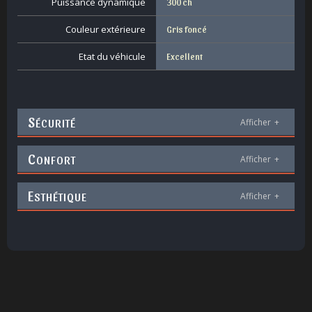
Puissance dynamique
300 ch
Couleur extérieure
Gris foncé
Etat du véhicule
Excellent
S
ÉCURITÉ
Afficher
+
C
ONFORT
Afficher
+
E
STHÉTIQUE
Afficher
+