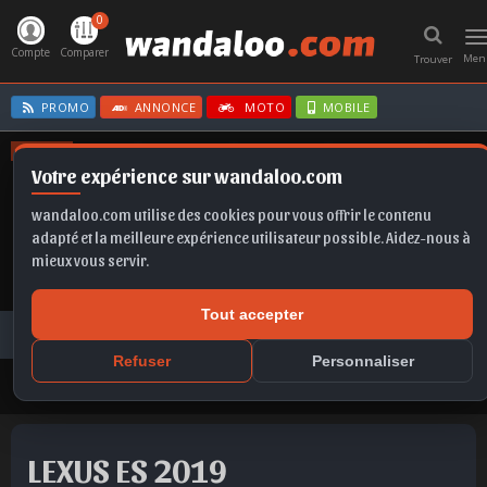
0
T
n
Compte
Comparer
Men
Trouver
PROMO
ANNONCE
MOTO
MOBILE
OFFRES
Votre expérience sur wandaloo.com
T-ROC
FABIA
TIGUAN
SPORTAGE
FORMENTOR
wandaloo.com utilise des cookies pour vous offrir le contenu
adapté et la meilleure expérience utilisateur possible. Aidez-nous à
mieux vous servir.
Tout accepter
Voiture Occasion Maroc
Toutes les annonces
LEXUS
ES
LEXUS ES 2019 Hybride Occasion Casablanca Maroc
Refuser
Personnaliser
LEXUS ES 2019