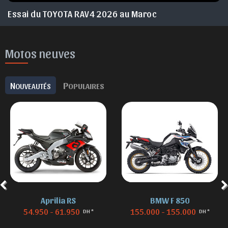
Essai du TOYOTA RAV4 2026 au Maroc
Motos neuves
N
P
OUVEAUTÉS
OPULAIRES
Aprilia RS
BMW F 850
54.950 - 61.950
155.000 - 155.000
DH *
DH *