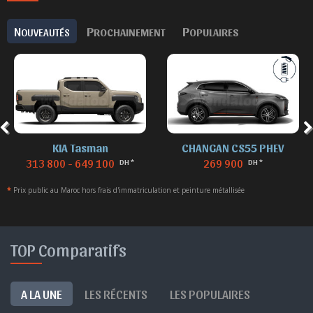
N
P
P
OUVEAUTÉS
ROCHAINEMENT
OPULAIRES
KIA Tasman
CHANGAN CS55 PHEV
313 800 - 649 100
269 900
DH *
DH *
*
Prix public au Maroc hors frais d'immatriculation et peinture métallisée
TOP Comparatifs
A LA UNE
LES RÉCENTS
LES POPULAIRES