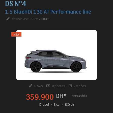
DS N°4
1.5 BlueHDi 130 AT Performance line
choisir une autre voiture
NEW
0 Avis
0 photos
2 vidéos
359.900
DH *
* Prix public
Diesel
8 cv
130 ch