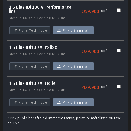
1.5 BlueHDi 130 AT Performance
line
359.900
DH *
Diesel
130 ch
8 cv
4,8 l/100 km
Fiche Technique
Prix clé en main
1.5 BlueHDi130 AT Pallas
379.000
DH *
Diesel
130 ch
8 cv
4,8 l/100 km
Fiche Technique
Prix clé en main
1.5 BlueHDi130 AT Étoile
479.900
DH *
Diesel
130 ch
8 cv
4,8 l/100 km
Fiche Technique
Prix clé en main
*
Prix public hors frais d'immatriculation, peinture métallisée ou taxe
de luxe