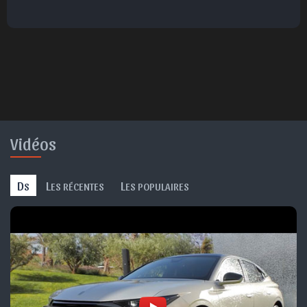
😮
😞
😠
😨
Surpris
Déçu
Enervé
Effrayé
Vidéos
D
L
L
S
ES RÉCENTES
ES POPULAIRES