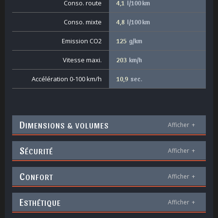
Conso. route
4,1
l/100 km
Conso. mixte
4,8
l/100 km
Emission CO2
125
g/km
Vitesse maxi.
203
km/h
Accélération 0-100 km/h
10,9
sec.
D
IMENSIONS & VOLUMES
Afficher
+
S
ÉCURITÉ
Afficher
+
C
ONFORT
Afficher
+
E
STHÉTIQUE
Afficher
+