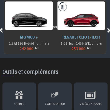
vs
MG MG3 +
RENAULT CLIO E-TECH
1.5 AT 195 Hybrid+ Ultimate
1.6 E-Tech 145 HEV Equilibre
242 000
253 000
DH
DH
Outils et compléments
OFFRES
COMPARATEUR
VIDÉOS / ESSAIS