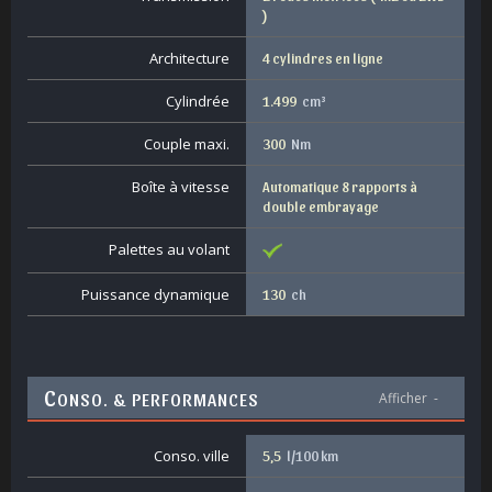
)
Architecture
4 cylindres en ligne
Cylindrée
1.499
cm³
Couple maxi.
300
Nm
Boîte à vitesse
Automatique 8 rapports à
double embrayage
Palettes au volant
Puissance dynamique
130
ch
C
ONSO. & PERFORMANCES
Afficher
-
Conso. ville
5,5
l/100 km