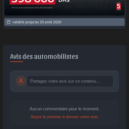
valable jusqu’au
30 août 2026
Avis des automobilistes
Publier
publication immédiate
Aucun commentaire pour le moment.
Soyez le premier à donner votre avis.
🤩
👏
😄
🙂
😐
Parfait
Bravo
Réjoui
Content
Indifférent