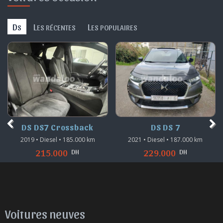
D
L
L
S
ES RÉCENTES
ES POPULAIRES
DS DS7 Crossback
DS DS 7
2019 • Diesel • 185.000 km
2021 • Diesel • 187.000 km
DH
DH
215.000
229.000
Voitures neuves