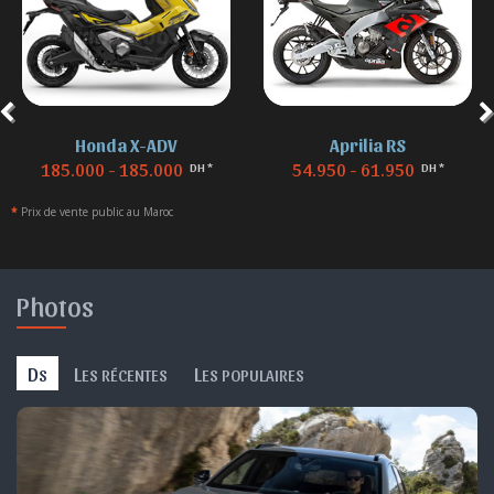
Aprilia RS
BMW F 850
54.950 - 61.950
155.000 - 155.000
DH *
DH *
*
Prix de vente public au Maroc
Photos
D
L
L
S
ES RÉCENTES
ES POPULAIRES