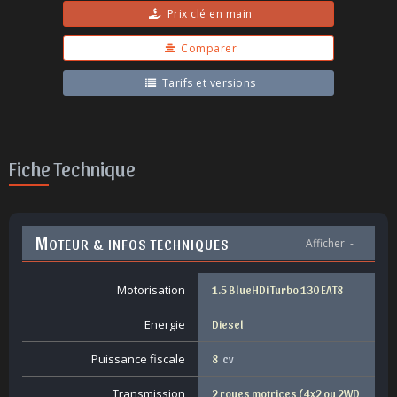
Prix clé en main
Comparer
Tarifs et versions
Fiche Technique
M
OTEUR & INFOS TECHNIQUES
Afficher
-
Motorisation
1.5 BlueHDi Turbo 130 EAT8
Energie
Diesel
Puissance fiscale
8
cv
Transmission
2 roues motrices ( 4x2 ou 2WD