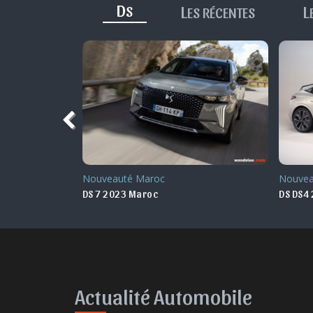
D
L
L
S
ES RÉCENTES
Nouveauté Maroc
Nouvea
DS DS4 2022 Maroc
DS7 Cr
Actualité Automobile