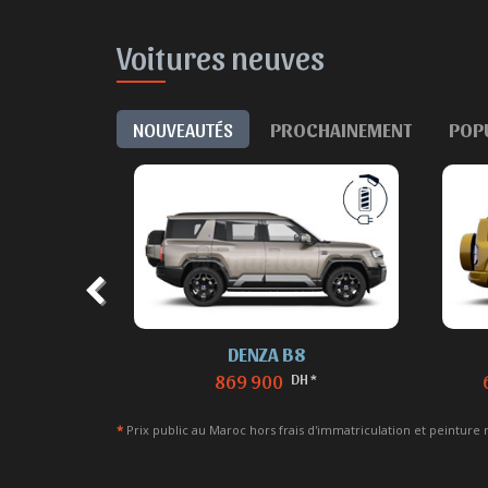
Voitures neuves
NOUVEAUTÉS
PROCHAINEMENT
POP
eautés
DENZA B8
DH *
869 900
*
Prix public au Maroc hors frais d'immatriculation et peinture 