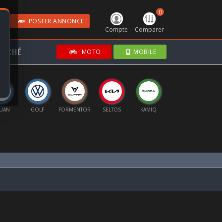
0
POSTER ANNONCE
Compte
Comparer
RCHÉ
MOTO
MOBILE
GUAN
GOLF
FORMENTOR
SELTOS
KAMIQ
B10
SC