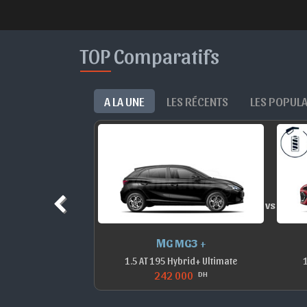
TOP Comparatifs
A LA UNE
LES RÉCENTS
LES POPUL
vs
 H6
MG MG3 +
UPREME
1.5 AT 195 Hybrid+ Ultimate
1
242 000
H
DH