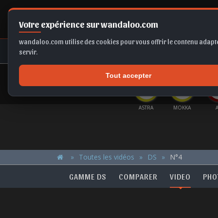
Votre expérience sur wandaloo.com
wandaloo.com utilise des cookies pour vous offrir le contenu adapté
NEUF
OCCASION
COMPARAT
servir.
Tout accepter
OFFRES DU MOMENT
IZA
TAIGO
FRONTERA
Q5
ASTRA
MOKKA
Toutes les vidéos
DS
N°4
GAMME DS
COMPARER
VIDEO
PHO