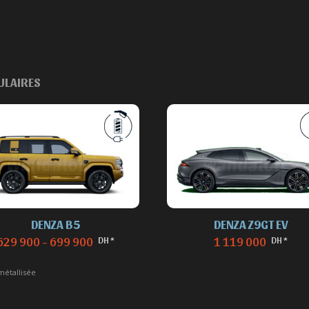
ULAIRES
DENZA B5
DENZA Z9GT EV
DH *
DH *
629 900 - 699 900
1 119 000
métallisée