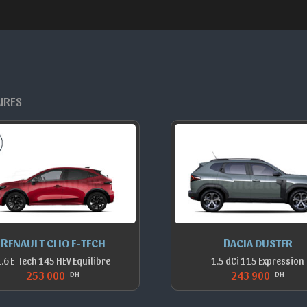
AIRES
RENAULT CLIO E-TECH
DACIA DUSTER
.6 E-Tech 145 HEV Equilibre
1.5 dCi 115 Expression
253 000
243 900
DH
DH