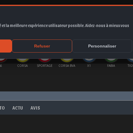
 et la meilleure expérience utilisateur possible. Aidez-nous à mieux vous
*
EUR
PROMO
COTE
FORUM
VIDÉO
ACTU
MA
Refuser
Personnaliser
A6
CORSA
SPORTAGE
CORSA BVA
X1
FABIA
TI
TO
ACTU
AVIS