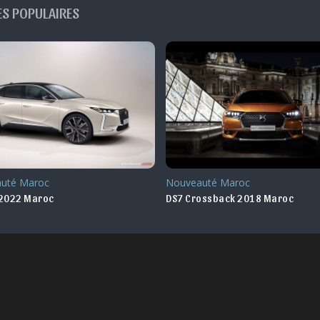
ES POPULAIRES
uté Maroc
Essai
ossback 2018 Maroc
DS7 Crossback - les photos de no