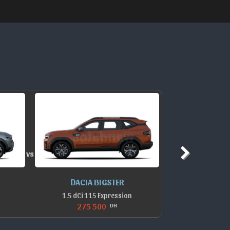
vs
DACIA BIGSTER
D
1.5 dCi 115 Expression
275 500
DH