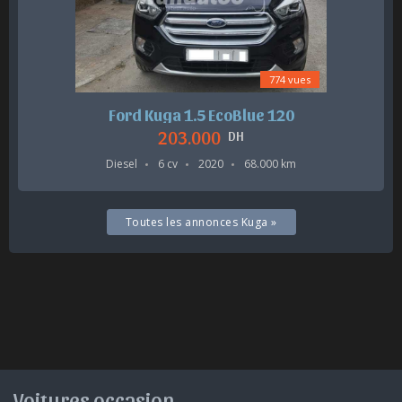
774 vues
Ford Kuga 1.5 EcoBlue 120
203.000
DH
Diesel
6 cv
2020
68.000 km
Toutes les annonces Kuga »
Voitures occasion