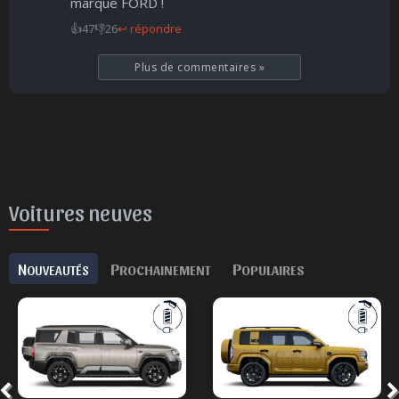
marque FORD !
👍
47
👎
26
↩ répondre
Plus de commentaires
»
Voitures neuves
N
P
P
OUVEAUTÉS
ROCHAINEMENT
OPULAIRES