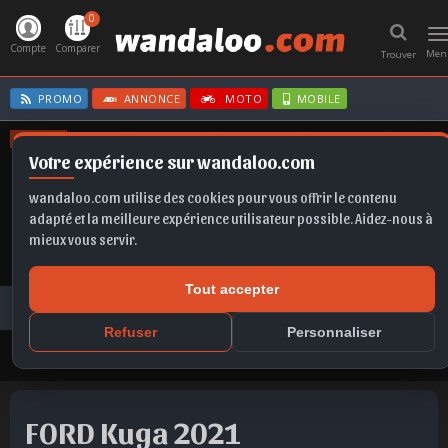
0
T
n
Compte
Comparer
Men
Trouver
PROMO
ANNONCE
MOTO
MOBILE
OFFRES
Votre expérience sur wandaloo.com
EX2
B10
Q5
TAIGO
T-ROC
wandaloo.com utilise des cookies pour vous offrir le contenu
adapté et la meilleure expérience utilisateur possible. Aidez-nous à
mieux vous servir.
Tout accepter
Voiture Occasion Maroc
Toutes les annonces
FORD
Kuga
FORD Kuga 2021 Diesel Occasion Casablanca Maroc
Refuser
Personnaliser
FORD Kuga 2021