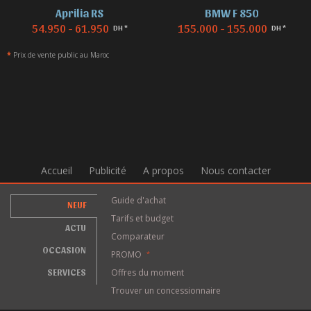
Aprilia RS
BMW F 850
54.950 - 61.950
155.000 - 155.000
DH *
DH *
*
Prix de vente public au Maroc
Accueil
Publicité
A propos
Nous contacter
Guide d'achat
NEUF
Tarifs et budget
ACTU
Comparateur
OCCASION
PROMO
*
SERVICES
Offres du moment
Trouver un concessionnaire