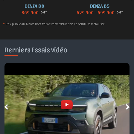
DENZA B8
DENZA B5
869 900
629 900 - 699 900
DH *
DH *
*
Prix public au Maroc hors frais d'immatriculation et peinture métallisée
Derniers Essais vidéo