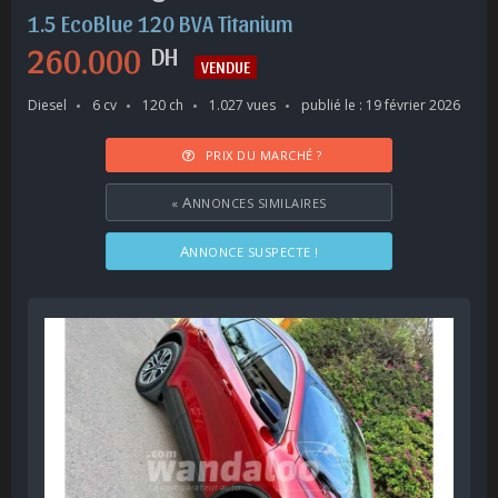
1.5 EcoBlue 120 BVA Titanium
260.000
DH
VENDUE
Diesel
6 cv
120 ch
1.027 vues
publié le : 19 février 2026
PRIX DU MARCHÉ ?
«
ANNONCES SIMILAIRES
ANNONCE SUSPECTE !