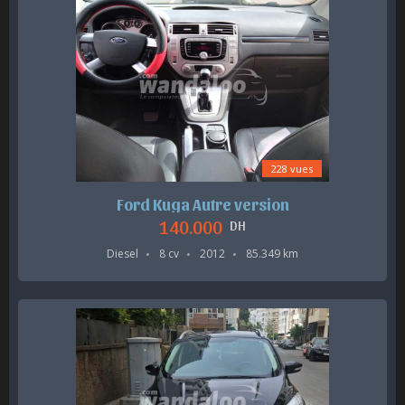
228 vues
Ford Kuga Autre version
140.000
DH
Diesel
8 cv
2012
85.349 km