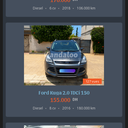
Diesel
6 cv
2018
106.000 km
127 vues
Ford Kuga 2.0 TDCi 150
155.000
DH
Diesel
8 cv
2016
180.000 km