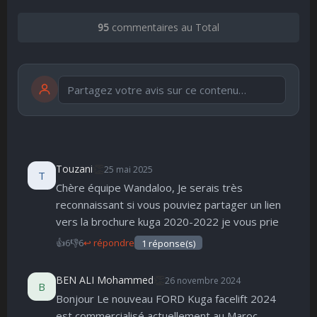
95
commentaires au Total
Publier
publication immédiate
👏
Touzani
25 mai 2025
T
Chère équipe Wandaloo, Je serais très
🤩
👏
😄
🙂
😐
😮
😞
reconnaissant si vous pouviez partager un lien
Parfait
Bravo
Réjoui
Content
Indifférent
Surpris
Déçu
😠
😨
vers la brochure kuga 2020-2022 je vous prie
Enervé
Effrayé
👍
6
👎
6
↩ répondre
1 réponse(s)
👏
BEN ALI Mohammed
26 novembre 2024
B
Bonjour Le nouveau FORD Kuga facelift 2024
est commercialisé actuellement au Maroc