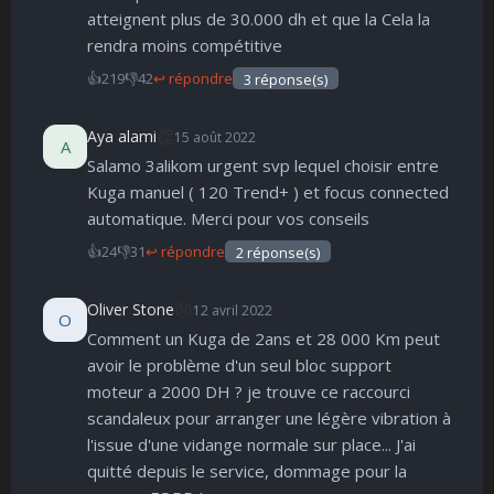
atteignent plus de 30.000 dh et que la Cela la
rendra moins compétitive
👍
219
👎
42
↩ répondre
3 réponse(s)
👏
Aya alami
15 août 2022
A
Salamo 3alikom urgent svp lequel choisir entre
Kuga manuel ( 120 Trend+ ) et focus connected
automatique. Merci pour vos conseils
👍
24
👎
31
↩ répondre
2 réponse(s)
😞
Oliver Stone
12 avril 2022
O
Comment un Kuga de 2ans et 28 000 Km peut
avoir le problème d'un seul bloc support
moteur a 2000 DH ? je trouve ce raccourci
scandaleux pour arranger une légère vibration à
l'issue d'une vidange normale sur place... J'ai
quitté depuis le service, dommage pour la