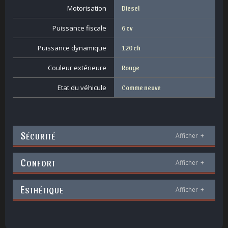
Motorisation
Diesel
Puissance fiscale
6 cv
Puissance dynamique
120 ch
Couleur extérieure
Rouge
Etat du véhicule
Comme neuve
S
ÉCURITÉ
Afficher
+
C
ONFORT
Afficher
+
E
STHÉTIQUE
Afficher
+