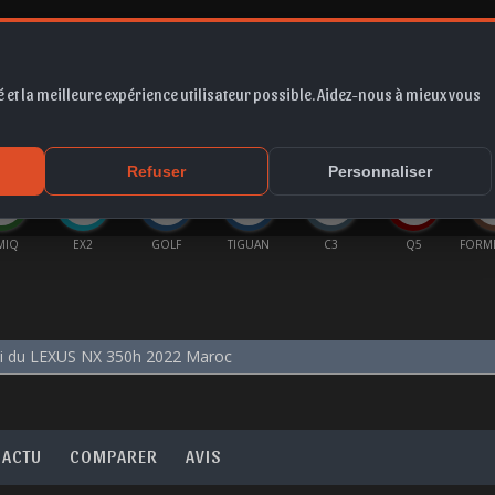
 et la meilleure expérience utilisateur possible. Aidez-nous à mieux vous
*
EUR
PROMO
COTE
FORUM
VIDÉO
ACTU
MA
Refuser
Personnaliser
MIQ
EX2
GOLF
TIGUAN
C3
Q5
FORM
i du LEXUS NX 350h 2022 Maroc
ACTU
COMPARER
AVIS