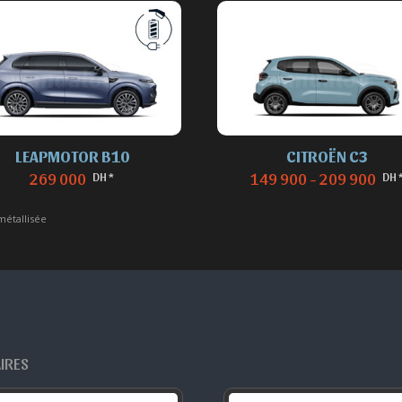
LEAPMOTOR B10
CITROËN C3
DH *
DH 
269 000
149 900 - 209 900
métallisée
AIRES