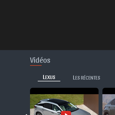
Vidéos
L
L
EXUS
ES RÉCENTES