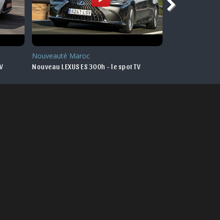
Nouveauté Maroc
Nouveauté
TV
Nouveau LEXUS ES 300h - le spot TV
LEXUS NX 2022 - 