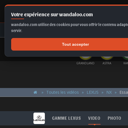
Votre expérience sur wandaloo.com
wandaloo.com utilise des cookies pour vous offrir le contenu adapté
NEUF
OCCASION
COMPARAT
servir.
Tout accepter
OFFRES DU MOMENT
LTOS
KAMIQ
FRONTERA EV
TAIGO
GRANDLAND
ASTRA
KA
Toutes les vidéos
LEXUS
NX
Essa
GAMME LEXUS
VIDEO
PHOTO