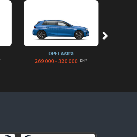
OPEL Astra
O
*
DH *
269 000 - 320 000
235 0