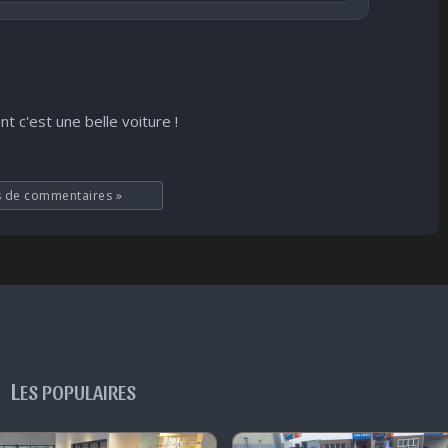
Publier
😐
😮
😞
😠
😨
ndifférent
Surpris
Déçu
Enervé
Effrayé
nt c'est une belle voiture !
s de commentaires
»
L
ES POPULAIRES