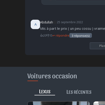
publication immédiate
🤩
👏
😄
🙂
😄
Abdullah
25 septembre 2022
A
Parfait
Bravo
Réjoui
Content
I
Mis à part le prix ( un peu cossu ) vraime
👍
20
👎
15
↩ répondre
3 réponse(s)
Plu
Voitures occasion
L
L
EXUS
ES RÉCENTES