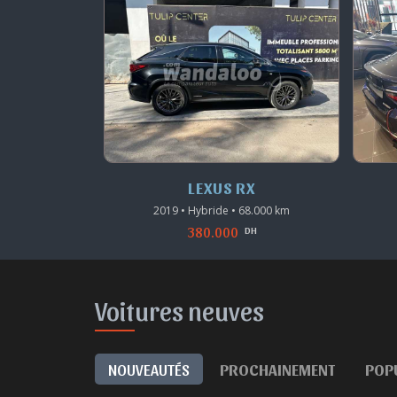
X
LEXUS RX
6.000 km
2019 • Hybride • 68.000 km
380.000
DH
DH
Voitures neuves
NOUVEAUTÉS
PROCHAINEMENT
POP