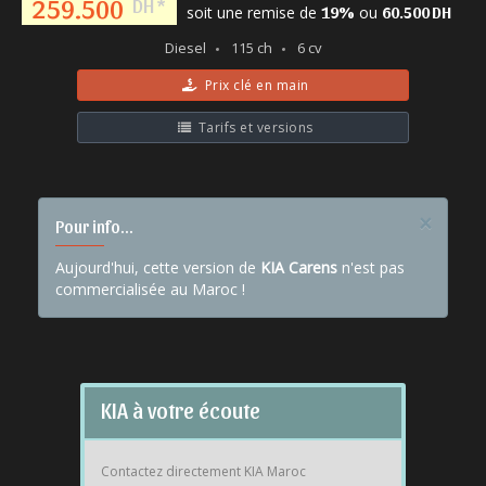
259.500
DH *
soit une remise de
ou
19%
60.500 DH
Diesel
115 ch
6 cv
Prix clé en main
Tarifs et versions
×
Pour info...
Aujourd'hui, cette version de
KIA Carens
n'est pas
commercialisée au Maroc !
KIA à votre écoute
Contactez directement KIA Maroc