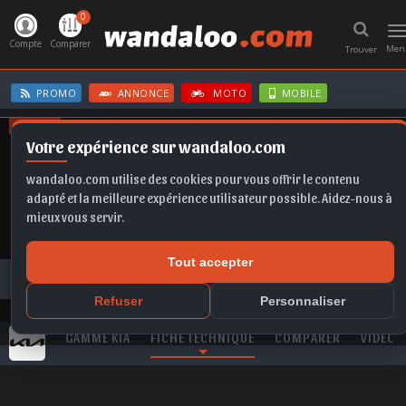
0
T
n
Compte
Comparer
Men
Trouver
PROMO
ANNONCE
MOTO
MOBILE
OFFRES
Votre expérience sur wandaloo.com
EX2
MOKKA
KAMIQ
B10
CORSA BVA
wandaloo.com utilise des cookies pour vous offrir le contenu
adapté et la meilleure expérience utilisateur possible. Aidez-nous à
mieux vous servir.
Tout accepter
Toutes les marques
KIA
Carens
KIA Carens 1.5 CRDi 115 Active neuve au Maroc
Refuser
Personnaliser
GAMME KIA
FICHE TECHNIQUE
COMPARER
VIDEO