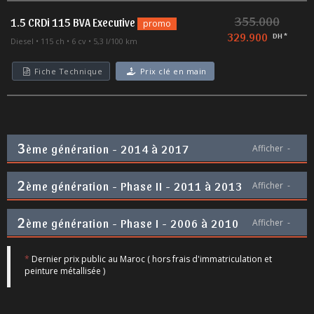
355.000
1.5 CRDi 115 BVA Executive
promo
329.900
DH *
Diesel
115 ch
6 cv
5,3 l/100 km
Fiche Technique
Prix clé en main
3
ème génération - 2014 à 2017
Afficher
-
2
ème génération - Phase II - 2011 à 2013
Afficher
-
2
ème génération - Phase I - 2006 à 2010
Afficher
-
*
Dernier prix public au Maroc ( hors frais d'immatriculation et
peinture métallisée )