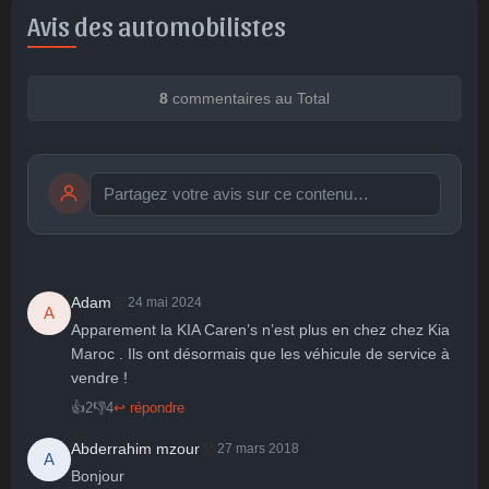
Avis des automobilistes
8
commentaires au Total
Publier
publication immédiate
👏
Adam
24 mai 2024
A
Apparement la KIA Caren’s n’est plus en chez chez Kia 
Maroc . Ils ont désormais que les véhicule de service à 
🤩
👏
😄
🙂
😐
vendre !
Parfait
Bravo
Réjoui
Content
Indifférent
😮
😞
😠
😨
👍
2
👎
4
↩ répondre
Surpris
Déçu
Enervé
Effrayé
😞
Abderrahim mzour
27 mars 2018
A
Bonjour
