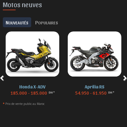
Motos neuves
N
P
OUVEAUTÉS
OPULAIRES
Aprilia RS
BMW F 850
54.950 - 61.950
155.000 - 155.000
DH *
DH *
*
Prix de vente public au Maroc