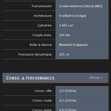
Transmission
2 roues motrices ( 4x2 ou 2WD )
Architecture
4 cylindres en ligne
Cylindrée
1.493
cm³
Couple maxi.
250
Nm
Boîte à vitesse
Manuelle 6 rapports
Puissance dynamique
115
ch
C
ONSO. & PERFORMANCES
Afficher
+
Conso. ville
5,9
l/100 km
Conso. route
4,3
l/100 km
Conso. mixte
4,9
l/100 km