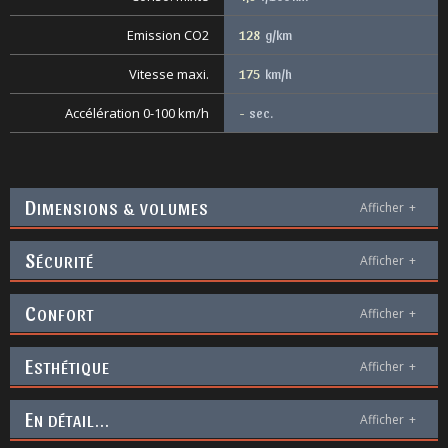
Emission CO2
128
g/km
Vitesse maxi.
175
km/h
Accélération 0-100 km/h
-
sec.
D
IMENSIONS & VOLUMES
Afficher
+
S
ÉCURITÉ
Afficher
+
C
ONFORT
Afficher
+
E
STHÉTIQUE
Afficher
+
E
N DÉTAIL...
Afficher
+