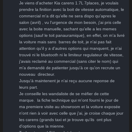
Je viens d'acheter Kia carens 1.7L 7places, je voulais 
prendre la finition avec la boit de vitesse automatique, le 
commercial m'a dit qu'elle ne sera dispo qu'apres le 
salon (avril) , vu l'urgence de mon besoin, j'ai pris celle 
avec la boite manuelle, sachant qu'elle a les memes 
options (sauf le toit panauramique), en effet, on m'a livré 
la voiture mais sans  barres de toit, je n'ai pas fait 
attention qu'il y a d'autres options qui manquent, je n'ai  
trouvé ni le bluetooth ni le limiteur regulateur de vitesse, 
j'avais reclamé au commercial (sans citer le nom) qui 
m'a demandé de patienter jusqu'à ce qu'on recrute un 
nouveau  directeur.

Jusqu'à maintenent je n'ai reçu aucune reponse de 
leurs part.

Je conseille les wandaliste de se méfier de cette 
marque.  la fiche technique qui m'ont fourni le jour de 
ma premiere visite au showroom et la voiture exposée 
n'ont rien à voir avec celle que j'ai, je croise chaque jour  
les carens (grands taxi et je trouve qu'ils  ont plus 
d'options que la mienne.
