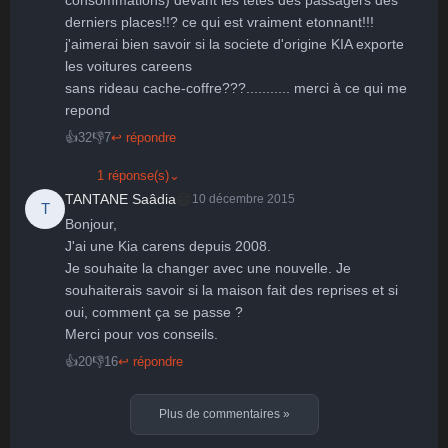
derniers places!!? ce qui est vraiment etonnant!!!

j'aimerai bien savoir si la societe d'origine KIA exporte 
les voitures careens

sans rideau cache-coffre???........... merci à ce qui me 
repond
👍
32
👎
7
↩ répondre
1 réponse(s)
⌄
😄
TANTANE Saâdia
10 décembre 2015
T
Bonjour,

J'ai une Kia carens depuis 2008.

Je souhaite la changer avec une nouvelle. Je 
souhaiterais savoir si la maison fait des reprises et si 
oui, comment ça se passe ?

Merci pour vos conseils.
👍
20
👎
16
↩ répondre
Plus de commentaires
»