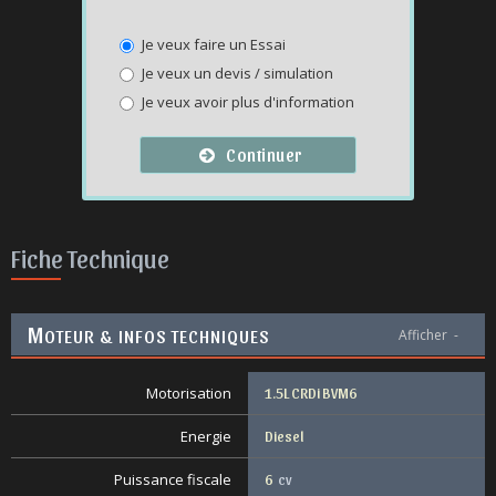
Je veux faire un Essai
Je veux un devis / simulation
Je veux avoir plus d'information
Continuer
Fiche Technique
M
OTEUR & INFOS TECHNIQUES
Afficher
-
Motorisation
1.5L CRDi BVM6
Energie
Diesel
Puissance fiscale
6
cv