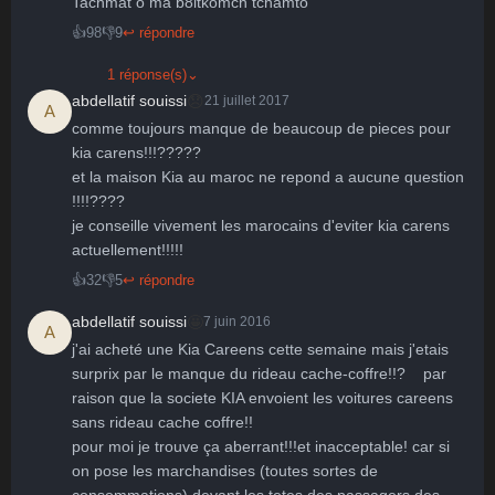
Tachmat o ma b8itkomch tchamto
👍
98
👎
9
↩ répondre
1 réponse(s)
⌄
😞
abdellatif souissi
21 juillet 2017
A
comme toujours manque de beaucoup de pieces pour 
kia carens!!!?????

et la maison Kia au maroc ne repond a aucune question 
!!!!????

je conseille vivement les marocains d'eviter kia carens 
actuellement!!!!!
👍
32
👎
5
↩ répondre
🤩
abdellatif souissi
7 juin 2016
A
j'ai acheté une Kia Careens cette semaine mais j'etais 
surprix par le manque du rideau cache-coffre!!?    par 
raison que la societe KIA envoient les voitures careens 
sans rideau cache coffre!!

pour moi je trouve ça aberrant!!!et inacceptable! car si 
on pose les marchandises (toutes sortes de 
consommations) devant les tetes des passagers des 