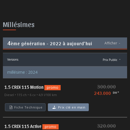
Millésimes
4
ème génération - 2022 à aujourd'hui
Afficher
-
Versions
Prix Public
*
millésime : 2024
300.000
1.5 CRDi 115 Motion
promo
243.000
DH *
Diesel
115 ch
6 cv
4,9 l/100 km
Fiche Technique
Prix clé en main
320.000
1.5 CRDi 115 Active
promo