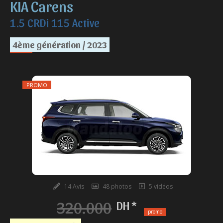
KIA Carens
1.5 CRDi 115 Active
4ème génération / 2023
PROMO
14 Avis
48 photos
5 vidéos
320.000
DH *
promo