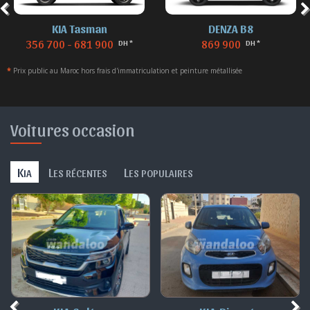
KIA Tasman
DENZA B8
356 700 - 681 900
869 900
DH *
DH *
*
Prix public au Maroc hors frais d'immatriculation et peinture métallisée
Voitures occasion
K
L
L
IA
ES RÉCENTES
ES POPULAIRES