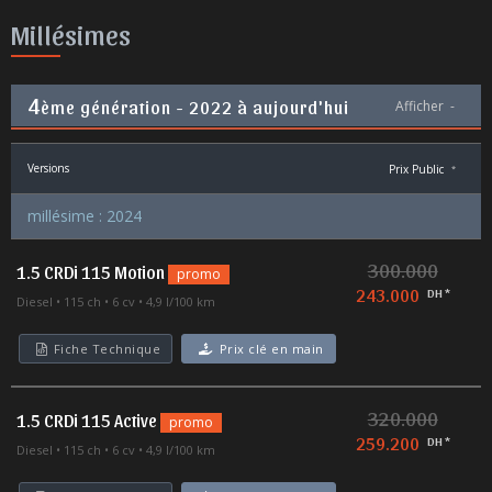
Millésimes
4
ème génération - 2022 à aujourd'hui
Afficher
-
Versions
Prix Public
*
millésime : 2024
300.000
1.5 CRDi 115 Motion
promo
243.000
DH *
Diesel
115 ch
6 cv
4,9 l/100 km
Fiche Technique
Prix clé en main
320.000
1.5 CRDi 115 Active
promo
259.200
DH *
Diesel
115 ch
6 cv
4,9 l/100 km