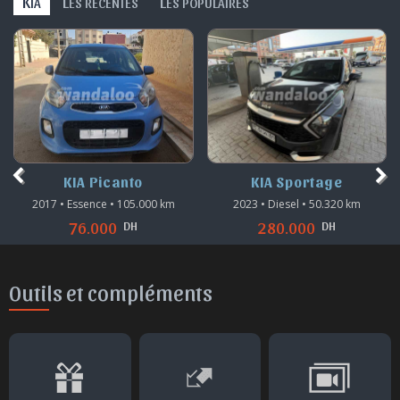
K
L
L
IA
ES RÉCENTES
ES POPULAIRES
KIA Picanto
KIA Sportage
2017 • Essence • 105.000 km
2023 • Diesel • 50.320 km
DH
DH
76.000
280.000
Outils et compléments