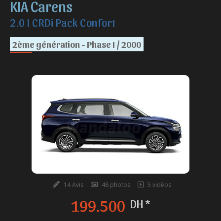
KIA Carens
2.0 l CRDi Pack Confort
2ème génération - Phase I / 2000
14 Avis
48 photos
5 vidéos
199.500
DH *