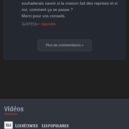
souhaiterais savoir si la maison fait des reprises et si 
oui, comment ça se passe ?

Merci pour vos conseils.
👍
20
👎
16
↩ répondre
Plus de commentaires
»
Vidéos
K
L
L
IA
ES RÉCENTES
ES POPULAIRES