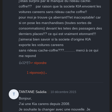
j'etais surprix par le manque du rideau cache-
coffre!!?    par raison que la societe KIA envoient les 
voitures careens sans rideau cache coffre!!

pour moi je trouve ça aberrant!!!et inacceptable! car 
si on pose les marchandises (toutes sortes de 
consommations) devant les tetes des passagers des 
derniers places!!? ce qui est vraiment etonnant!!!

j'aimerai bien savoir si la societe d'origine KIA 
exporte les voitures careens

sans rideau cache-coffre???........... merci à ce qui 
me repond
👍
32
👎
7
↩ répondre
1 réponse(s)
⌄
😄
TANTANE Saâdia
10 décembre 2015
T
Bonjour,

J'ai une Kia carens depuis 2008.

Je souhaite la changer avec une nouvelle. Je 