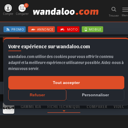
0
T
n
Compte
Comparer
Men
Trouver
PROMO
ANNONCE
MOTO
MOBILE
OFFRES
Votre expérience sur wandaloo.com
GRANDLAND
KAMIQ
Q5
GOLF
X1
wandaloo.com utilise des cookies pour vous offrir le contenu
adapté et la meilleure expérience utilisateur possible. Aidez-nous à
mieux vous servir.
Tout accepter
Toutes les marques
KIA
Carens
KIA Carens 2.0 l CRDi Pack Confort neuve au Maroc
Refuser
Personnaliser
GAMME KIA
FICHE TECHNIQUE
COMPARER
VIDEO