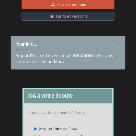
Prix clé en main
Tarifs et versions
×
Pour info...
Aujourd'hui, cette version de
KIA Carens
n'est pas
commercialisée au Maroc !
KIA à votre écoute
Contactez directement KIA Maroc
Je veux faire un Essai