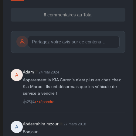
8
commentaires au Total
Publier
publication immédiate
👏
Adam
24 mai 2024
A
Apparement la KIA Caren’s n’est plus en chez chez 
🤩
👏
😄
🙂
😐
Kia Maroc . Ils ont désormais que les véhicule de 
service à vendre !
Parfait
Bravo
Réjoui
Content
Indifférent
😮
😞
😠
😨
👍
2
👎
4
↩ répondre
Surpris
Déçu
Enervé
Effrayé
😞
Abderrahim mzour
27 mars 2018
A
Bonjour
