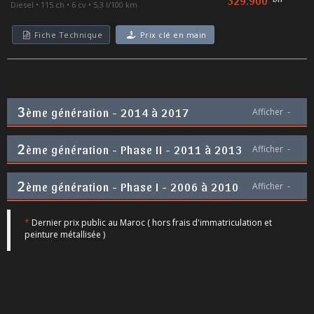
329.900
Diesel
115 ch
6 cv
5,3 l/100 km
Fiche Technique
Prix clé en main
3
ème génération - 2014 à 2017
Afficher
-
2
ème génération - Phase II - 2011 à 2013
Afficher
-
2
ème génération - Phase I - 2006 à 2010
Afficher
-
*
Dernier prix public au Maroc ( hors frais d'immatriculation et
peinture métallisée )