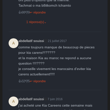
Tachmat o ma b8itkomch tchamto
👍
98
👎
9
↩ répondre
1 réponse(s)
⌄
😞
abdellatif souissi
21 juillet 2017
A
comme toujours manque de beaucoup de pieces 
pour kia carens!!!?????

et la maison Kia au maroc ne repond a aucune 
question !!!!????

je conseille vivement les marocains d'eviter kia 
carens actuellement!!!!!
👍
32
👎
5
↩ répondre
🤩
abdellatif souissi
7 juin 2016
A
j'ai acheté une Kia Careens cette semaine mais 