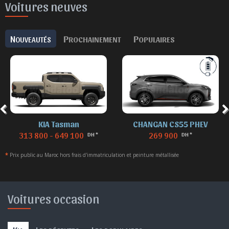
Voitures neuves
N
P
P
OUVEAUTÉS
ROCHAINEMENT
OPULAIRES
CHANGAN CS55 PHEV
DENZA B8
269 900
869 900
DH *
DH *
*
Prix public au Maroc hors frais d'immatriculation et peinture métallisée
Voitures occasion