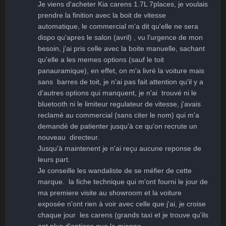
Je viens d'acheter Kia carens 1.7L 7places, je voulais 
prendre la finition avec la boit de vitesse 
automatique, le commercial m'a dit qu'elle ne sera 
dispo qu'apres le salon (avril) , vu l'urgence de mon 
besoin, j'ai pris celle avec la boite manuelle, sachant 
qu'elle a les memes options (sauf le toit 
panauramique), en effet, on m'a livré la voiture mais 
sans  barres de toit, je n'ai pas fait attention qu'il y a 
d'autres options qui manquent, je n'ai  trouvé ni le 
bluetooth ni le limiteur regulateur de vitesse, j'avais 
reclamé au commercial (sans citer le nom) qui m'a 
demandé de patienter jusqu'à ce qu'on recrute un 
nouveau  directeur.

Jusqu'à maintenent je n'ai reçu aucune reponse de 
leurs part.

Je conseille les wandaliste de se méfier de cette 
marque.  la fiche technique qui m'ont fourni le jour de 
ma premiere visite au showroom et la voiture 
exposée n'ont rien à voir avec celle que j'ai, je croise 
chaque jour  les carens (grands taxi et je trouve qu'ils  
ont plus d'options que la mienne.
