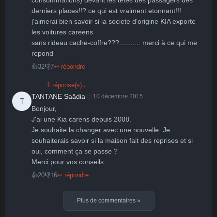
derniers places!!? ce qui est vraiment etonnant!!!

j'aimerai bien savoir si la societe d'origine KIA exporte 
les voitures careens

sans rideau cache-coffre???........... merci à ce qui me 
repond
👍
32
👎
7
↩ répondre
1 réponse(s)
⌄
😄
TANTANE Saâdia
10 décembre 2015
T
Bonjour,

J'ai une Kia carens depuis 2008.

Je souhaite la changer avec une nouvelle. Je 
souhaiterais savoir si la maison fait des reprises et si 
oui, comment ça se passe ?

Merci pour vos conseils.
👍
20
👎
16
↩ répondre
Plus de commentaires
»