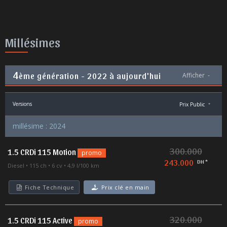
Millésimes
4
ème génération - 2022 à aujourd'hui
Afficher
-
Versions
Prix Public
*
millésime : 2024
300.000
1.5 CRDi 115 Motion
promo
243.000
DH *
Diesel
115 ch
6 cv
4,9 l/100 km
Fiche Technique
Prix clé en main
320.000
1.5 CRDi 115 Active
promo