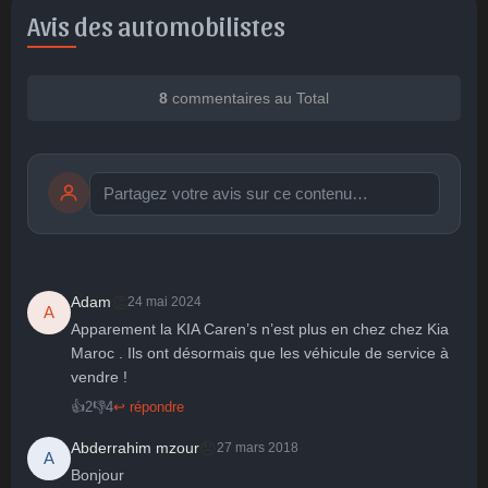
Avis des automobilistes
8
commentaires au Total
Publier
publication immédiate
👏
Adam
24 mai 2024
A
Apparement la KIA Caren’s n’est plus en chez chez Kia 
Maroc . Ils ont désormais que les véhicule de service à 
🤩
👏
😄
🙂
😐
vendre !
Parfait
Bravo
Réjoui
Content
Indifférent
😮
😞
😠
😨
👍
2
👎
4
↩ répondre
Surpris
Déçu
Enervé
Effrayé
😞
Abderrahim mzour
27 mars 2018
A
Bonjour
