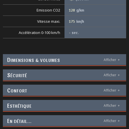
Emission CO2
128
g/km
Vitesse maxi.
175
km/h
Accélération 0-100 km/h
-
sec.
D
IMENSIONS & VOLUMES
Afficher
+
S
ÉCURITÉ
Afficher
+
C
ONFORT
Afficher
+
E
STHÉTIQUE
Afficher
+
E
N DÉTAIL...
Afficher
+