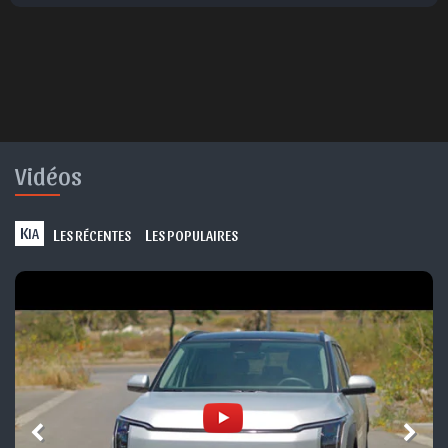
Vidéos
K
L
L
IA
ES RÉCENTES
ES POPULAIRES