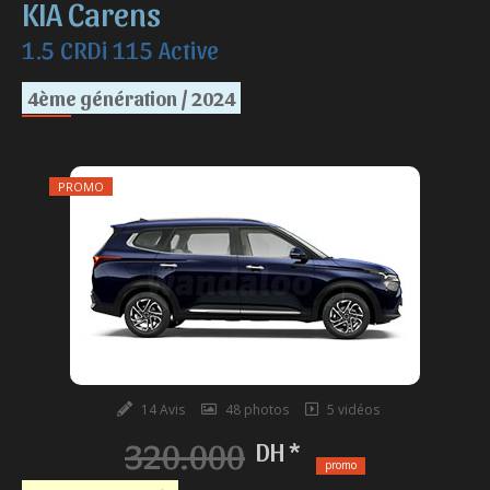
KIA Carens
1.5 CRDi 115 Active
4ème génération / 2024
PROMO
14 Avis
48 photos
5 vidéos
320.000
DH *
promo