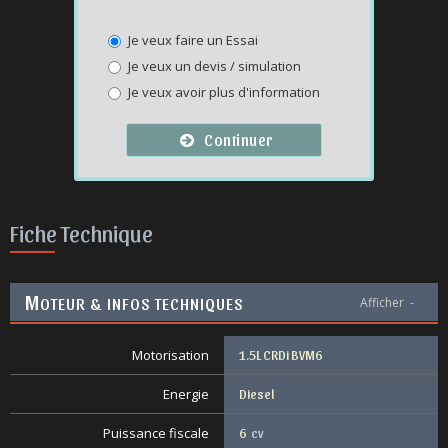
Je veux faire un Essai
Je veux un devis / simulation
Je veux avoir plus d'information
Continuer
Fiche Technique
M
OTEUR & INFOS TECHNIQUES
Afficher
-
Motorisation
1.5L CRDi BVM6
Energie
Diesel
Puissance fiscale
6
cv