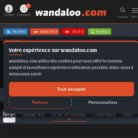
0
T
n
Compte
Comparer
Men
Trouver
PROMO
ANNONCE
MOTO
MOBILE
OFFRES
Votre expérience sur wandaloo.com
FORMENTOR
MOKKA
FABIA
CORSA BVA
SELTOS
wandaloo.com utilise des cookies pour vous offrir le contenu
adapté et la meilleure expérience utilisateur possible. Aidez-nous à
mieux vous servir.
Tout accepter
Toutes les marques
KIA
Carens
KIA Carens 1.5 CRDi 115 Active neuve au Maroc
Refuser
Personnaliser
GAMME KIA
FICHE TECHNIQUE
COMPARER
VIDEO