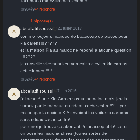
Tachmat o ma b8itkomch tchamto
👍
98
👎
9
↩ répondre
1 réponse(s)
⌄
😞
abdellatif souissi
21 juillet 2017
A
comme toujours manque de beaucoup de pieces pour 
kia carens!!!?????

et la maison Kia au maroc ne repond a aucune question 
!!!!????

je conseille vivement les marocains d'eviter kia carens 
actuellement!!!!!
👍
32
👎
5
↩ répondre
🤩
abdellatif souissi
7 juin 2016
A
j'ai acheté une Kia Careens cette semaine mais j'etais 
surprix par le manque du rideau cache-coffre!!?    par 
raison que la societe KIA envoient les voitures careens 
sans rideau cache coffre!!

pour moi je trouve ça aberrant!!!et inacceptable! car si 
on pose les marchandises (toutes sortes de 
consommations) devant les tetes des passagers des 