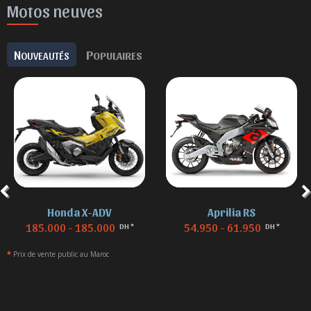
Motos neuves
N
P
OUVEAUTÉS
OPULAIRES
Honda X-ADV
Aprilia RS
185.000 - 185.000
54.950 - 61.950
DH *
DH *
*
Prix de vente public au Maroc