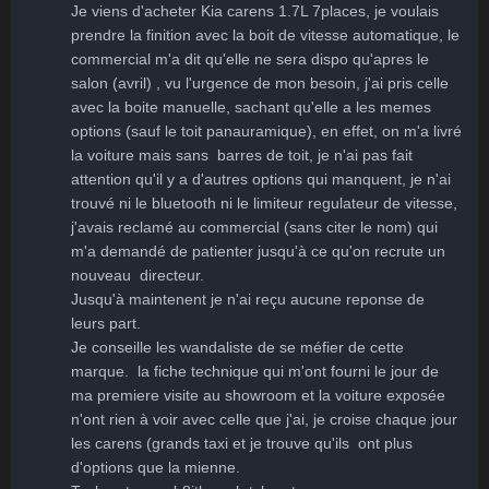
Je viens d'acheter Kia carens 1.7L 7places, je voulais 
prendre la finition avec la boit de vitesse automatique, le 
commercial m'a dit qu'elle ne sera dispo qu'apres le 
salon (avril) , vu l'urgence de mon besoin, j'ai pris celle 
avec la boite manuelle, sachant qu'elle a les memes 
options (sauf le toit panauramique), en effet, on m'a livré 
la voiture mais sans  barres de toit, je n'ai pas fait 
attention qu'il y a d'autres options qui manquent, je n'ai  
trouvé ni le bluetooth ni le limiteur regulateur de vitesse, 
j'avais reclamé au commercial (sans citer le nom) qui 
m'a demandé de patienter jusqu'à ce qu'on recrute un 
nouveau  directeur.

Jusqu'à maintenent je n'ai reçu aucune reponse de 
leurs part.

Je conseille les wandaliste de se méfier de cette 
marque.  la fiche technique qui m'ont fourni le jour de 
ma premiere visite au showroom et la voiture exposée 
n'ont rien à voir avec celle que j'ai, je croise chaque jour  
les carens (grands taxi et je trouve qu'ils  ont plus 
d'options que la mienne.
