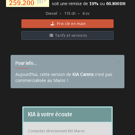
259.200
DH *
soit une remise de
ou
19%
60.800 DH
Diesel
115 ch
6 cv
Prix clé en main
Tarifs et versions
×
Pour info...
Aujourd'hui, cette version de
KIA Carens
n'est pas
commercialisée au Maroc !
KIA à votre écoute
Contactez directement KIA Maroc