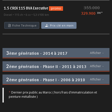
355.000
1.5 CRDi 115 BVA Executive
promo
329.900
DH *
Diesel
115 ch
6 cv
5,3 l/100 km
Fiche Technique
Prix clé en main
3
ème génération - 2014 à 2017
Afficher
-
2
ème génération - Phase II - 2011 à 2013
Afficher
-
2
ème génération - Phase I - 2006 à 2010
Afficher
-
*
Dernier prix public au Maroc ( hors frais d'immatriculation et
peinture métallisée )