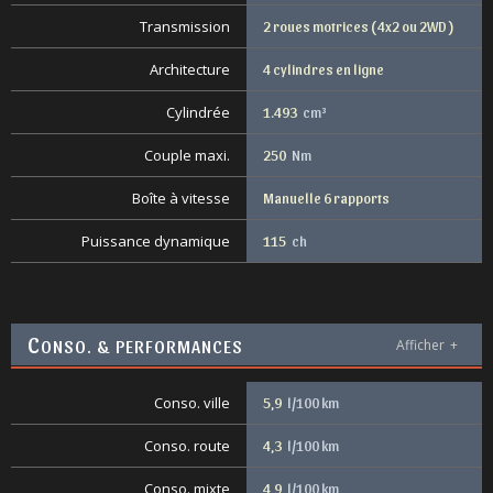
Transmission
2 roues motrices ( 4x2 ou 2WD )
Architecture
4 cylindres en ligne
Cylindrée
1.493
cm³
Couple maxi.
250
Nm
Boîte à vitesse
Manuelle 6 rapports
Puissance dynamique
115
ch
C
ONSO. & PERFORMANCES
Afficher
+
Conso. ville
5,9
l/100 km
Conso. route
4,3
l/100 km
Conso. mixte
4,9
l/100 km