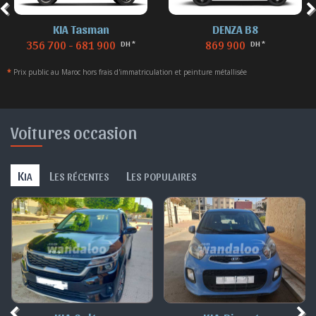
KIA Tasman
DENZA B8
356 700 - 681 900
869 900
DH *
DH *
*
Prix public au Maroc hors frais d'immatriculation et peinture métallisée
Voitures occasion
K
L
L
IA
ES RÉCENTES
ES POPULAIRES