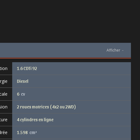
Afficher
-
tion
1.6 CDTi 92
rgie
Diesel
cale
6
cv
sion
2 roues motrices ( 4x2 ou 2WD )
ture
4 cylindres en ligne
drée
1.598
cm³