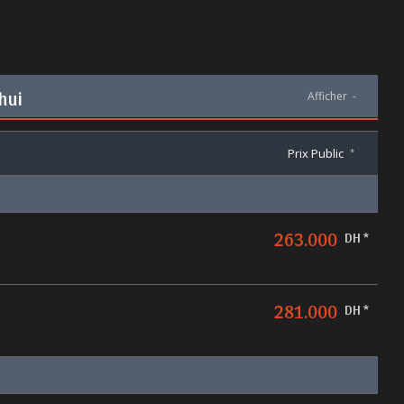
hui
Afficher
-
Prix Public
*
263.000
DH *
281.000
DH *