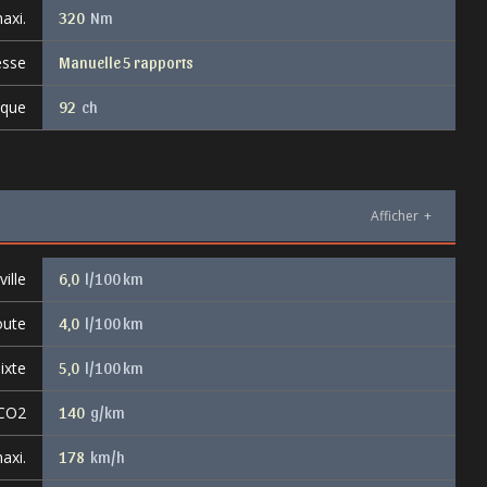
axi.
320
Nm
esse
Manuelle 5 rapports
ique
92
ch
Afficher
+
ille
6,0
l/100 km
oute
4,0
l/100 km
ixte
5,0
l/100 km
 CO2
140
g/km
axi.
178
km/h