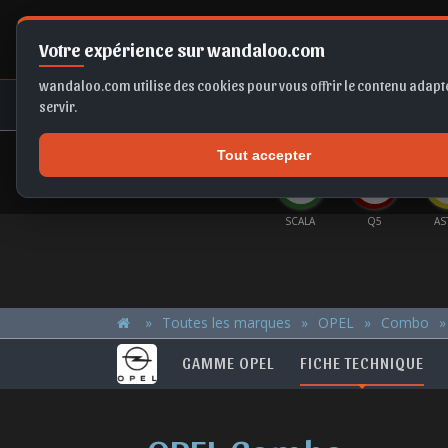
Votre expérience sur wandaloo.com
wandaloo.com utilise des cookies pour vous offrir le contenu adapté
NEUF
OCCASION
COMPARAT
servir.
Tout accepter
OFFRES DU MOMENT
IZA
KAMIQ
TIGUAN
FRONTERA
SCALA
Q5
AS
Toutes les marques
OPEL
Combo
GAMME OPEL
FICHE TECHNIQUE