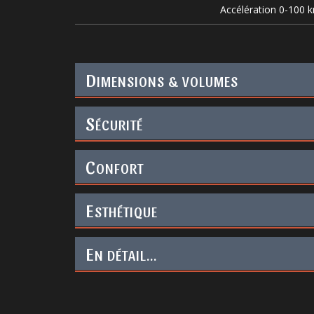
Accélération 0-100 
D
IMENSIONS & VOLUMES
S
ÉCURITÉ
C
ONFORT
E
STHÉTIQUE
E
N DÉTAIL...