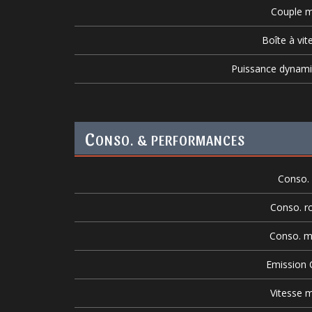
Couple m
Boîte à vit
Puissance dynam
C
ONSO. & PERFORMANCES
Conso. v
Conso. r
Conso. m
Emission
Vitesse m