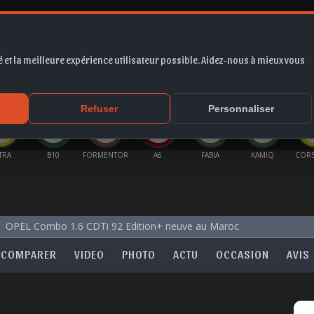
 et la meilleure expérience utilisateur possible. Aidez-nous à mieux vous
*
EUR
PROMO
COTE
FORUM
VIDÉO
ACTU
MA
Refuser
Personnaliser
TRA
B10
FORMENTOR
A6
FABIA
KAMIQ
CORS
OPEL Combo 1.6 CDTi 92 Edition+ neuve au Maroc
COMPARER
VIDEO
PHOTO
ACTU
OCCASION
AVIS