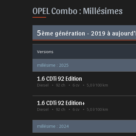
OPEL Combo :
Millésimes
5
ème génération - 2019 à aujourd'
Versions
millésime : 2025
1.6 CDTi 92 Edition
Diesel
92 ch
6 cv
5,0 l/100 km
1.6 CDTi 92 Edition+
Diesel
92 ch
6 cv
5,0 l/100 km
millésime : 2024