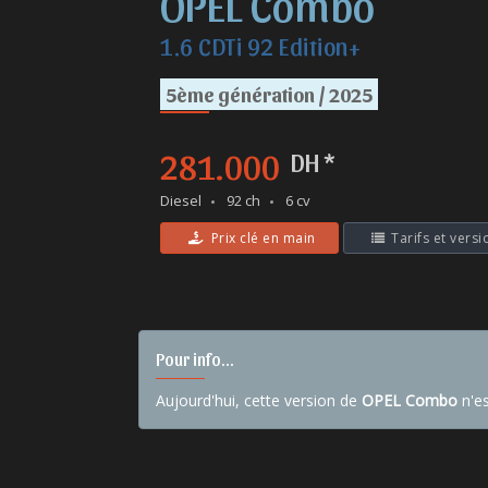
OPEL Combo
1.6 CDTi 92 Edition+
5ème génération / 2025
281.000
DH *
Diesel
92 ch
6 cv
Prix clé en main
Tarifs et versi
Pour info...
Aujourd'hui, cette version de
OPEL Combo
n'es