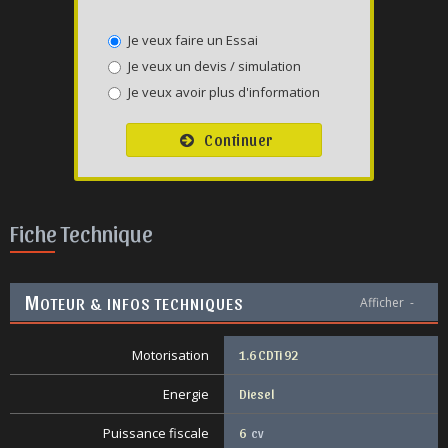
Je veux faire un Essai
Je veux un devis / simulation
Je veux avoir plus d'information
Continuer
Fiche Technique
M
OTEUR & INFOS TECHNIQUES
Afficher
-
Motorisation
1.6 CDTi 92
Energie
Diesel
Puissance fiscale
6
cv