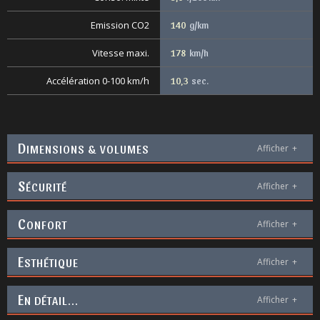
Emission CO2
140
g/km
Vitesse maxi.
178
km/h
Accélération 0-100 km/h
10,3
sec.
D
IMENSIONS & VOLUMES
Afficher
+
S
ÉCURITÉ
Afficher
+
C
ONFORT
Afficher
+
E
STHÉTIQUE
Afficher
+
E
N DÉTAIL...
Afficher
+