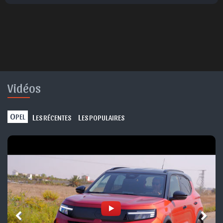
Vidéos
O
L
L
PEL
ES RÉCENTES
ES POPULAIRES