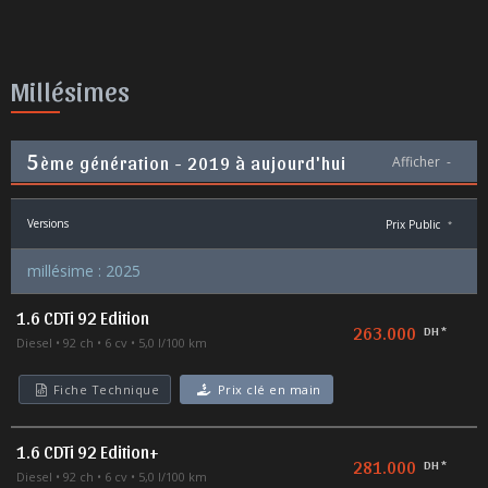
Millésimes
5
ème génération - 2019 à aujourd'hui
Afficher
-
Versions
Prix Public
*
millésime : 2025
1.6 CDTi 92 Edition
263.000
DH *
Diesel
92 ch
6 cv
5,0 l/100 km
Fiche Technique
Prix clé en main
1.6 CDTi 92 Edition+
281.000
DH *
Diesel
92 ch
6 cv
5,0 l/100 km