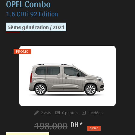
OPEL Combo
1.6 CDTi 92 Edition
5ème génération / 2021
PROMO
2 Avis
0 photos
1 vidéos
198.000
DH *
promo