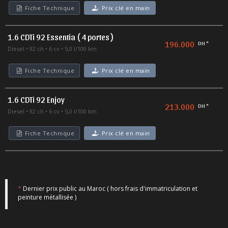
Fiche Technique
Prix clé en main
1.6 CDTi 92 Essentia ( 4 portes )
196.000
DH *
Diesel
92 ch
6 cv
5,0 l/100 km
Fiche Technique
Prix clé en main
1.6 CDTi 92 Enjoy
213.000
DH *
Diesel
92 ch
6 cv
5,0 l/100 km
Fiche Technique
Prix clé en main
*
Dernier prix public au Maroc ( hors frais d'immatriculation et
peinture métallisée )