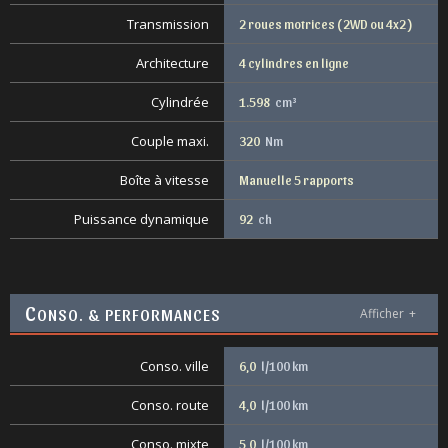
Transmission
2 roues motrices ( 2WD ou 4x2 )
Architecture
4 cylindres en ligne
Cylindrée
1.598
cm³
Couple maxi.
320
Nm
Boîte à vitesse
Manuelle 5 rapports
Puissance dynamique
92
ch
C
ONSO. & PERFORMANCES
Afficher
+
Conso. ville
6,0
l/100 km
Conso. route
4,0
l/100 km
Conso. mixte
5,0
l/100 km