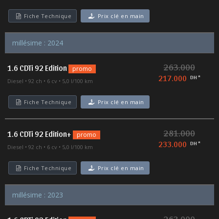
Fiche Technique
Prix clé en main
millésime : 2024
263.000
1.6 CDTi 92 Edition
promo
217.000
DH *
Diesel
92 ch
6 cv
5,0 l/100 km
Fiche Technique
Prix clé en main
281.000
1.6 CDTi 92 Edition+
promo
233.000
DH *
Diesel
92 ch
6 cv
5,0 l/100 km
Fiche Technique
Prix clé en main
millésime : 2023
263.000