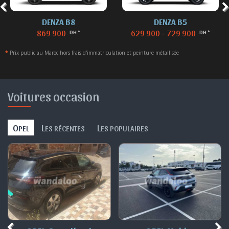
DENZA B8
DENZA B5
869 900
629 900 - 729 900
DH *
DH *
*
Prix public au Maroc hors frais d'immatriculation et peinture métallisée
Voitures occasion
O
L
L
PEL
ES RÉCENTES
ES POPULAIRES