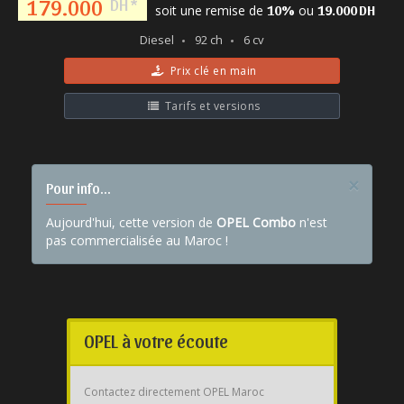
179.000
DH *
soit une remise de
ou
10%
19.000 DH
Diesel
92 ch
6 cv
Prix clé en main
Tarifs et versions
×
Pour info...
Aujourd'hui, cette version de
OPEL Combo
n'est
pas commercialisée au Maroc !
OPEL à votre écoute
Contactez directement OPEL Maroc