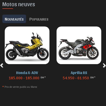
Motos neuves
N
P
OUVEAUTÉS
OPULAIRES
Aprilia RS
BMW F 850
54.950 - 61.950
155.000 - 155.000
DH *
DH *
*
Prix de vente public au Maroc