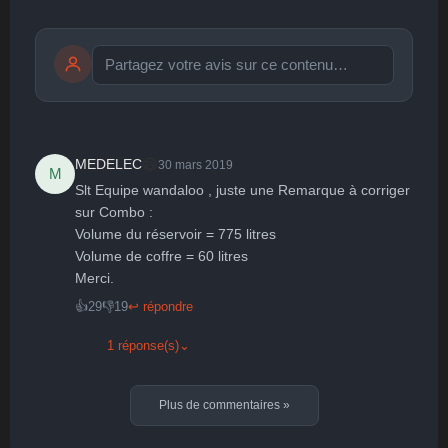
Publier
publication immédiate
😄
MEDELEC
30 mars 2019
M
Slt Equipe wandaloo , juste une Remarque à corriger 
🤩
👏
😄
🙂
😐
sur Combo :

Volume du réservoir = 775 litres 

Parfait
Bravo
Réjoui
Content
Indifférent
😮
😞
😠
😨
Volume de coffre = 60 litres

Surpris
Déçu
Enervé
Effrayé
Merci.
👍
29
👎
19
↩ répondre
1 réponse(s)
⌄
Plus de commentaires
»