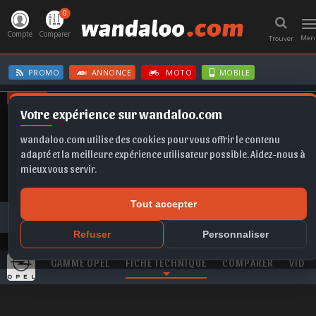
0
T
n
Compte
Comparer
Men
Trouver
PROMO
ANNONCE
MOTO
MOBILE
OFFRES
Votre expérience sur wandaloo.com
FRONTERA EV
MOKKA
T-ROC
FORMENTOR
SPORTAGE
wandaloo.com utilise des cookies pour vous offrir le contenu
adapté et la meilleure expérience utilisateur possible. Aidez-nous à
mieux vous servir.
Tout accepter
Toutes les marques
OPEL
Combo
OPEL Combo 1.6 CDTi 92 Edition neuve au Maroc
Refuser
Personnaliser
GAMME OPEL
FICHE TECHNIQUE
COMPARER
VIDE