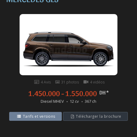
4 Avis
31 photos
4 vidéos
1.450.000 - 1.550.000
DH *
Diesel MHEV
12 cv
367 ch
Tarifs et versions
Télécharger la brochure