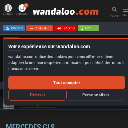
0
T
n
Compte
Comparer
Me
Trouver
PROMO
ANNONCE
MOTO
MOBILE
OFFRES
Votre expérience sur wandaloo.com
FORMENTOR
CORSA
A6
MOKKA
TAIGO
wandaloo.com utilise des cookies pour vous offrir le contenu
adapté et la meilleure expérience utilisateur possible. Aidez-nous à
mieux vous servir.
Tout accepter
Toutes les marques
MERCEDES
GLS neuve au Maroc
Refuser
Personnaliser
GAMME MERCEDES
FICHE TECHNIQUE
COMPARER
MERCEDES GLS