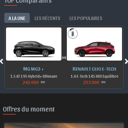
A LA UNE
LES RÉCENTS
LES POPULAIRES
vs
MG MG3 +
RENAULT CLIO E-TECH
1.5 AT 195 Hybrid+ Ultimate
1.6 E-Tech 145 HEV Equilibre
242 000
253 000
DH
DH
Offres du moment