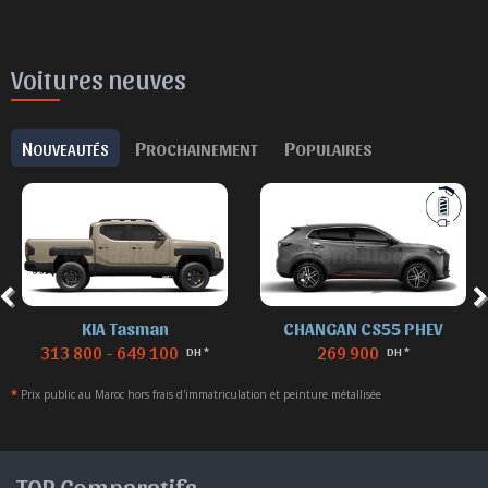
Voitures neuves
N
P
P
OUVEAUTÉS
ROCHAINEMENT
OPULAIRES
KIA Tasman
CHANGAN CS55 PHEV
313 800 - 649 100
269 900
DH *
DH *
*
Prix public au Maroc hors frais d'immatriculation et peinture métallisée
TOP Comparatifs