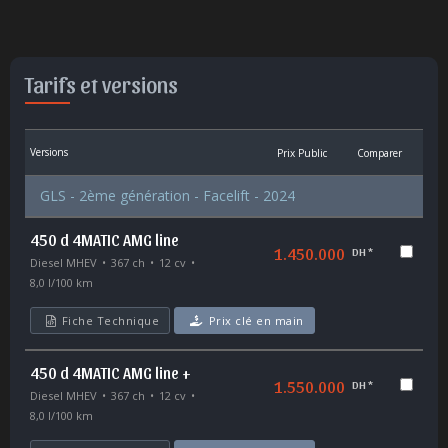
Tarifs et versions
Versions
Prix Public
Comparer
GLS - 2ème génération - Facelift - 2024
450 d 4MATIC AMG line
1.450.000
DH *
Diesel MHEV
367 ch
12 cv
8,0 l/100 km
Fiche Technique
Prix clé en main
450 d 4MATIC AMG line +
1.550.000
DH *
Diesel MHEV
367 ch
12 cv
8,0 l/100 km