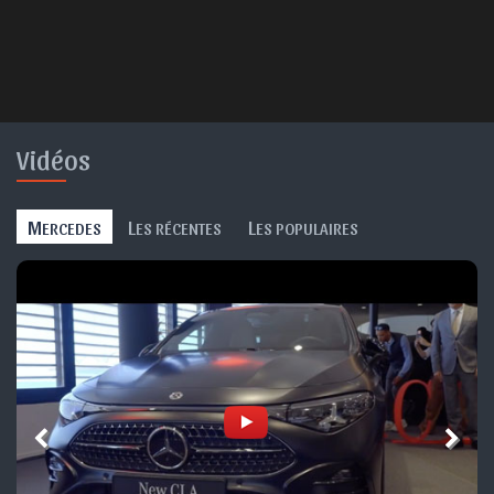
Vidéos
M
L
L
ERCEDES
ES RÉCENTES
ES POPULAIRES