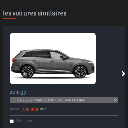
les voitures similaires
BMW X7
1.452.000
DH *
Comparer