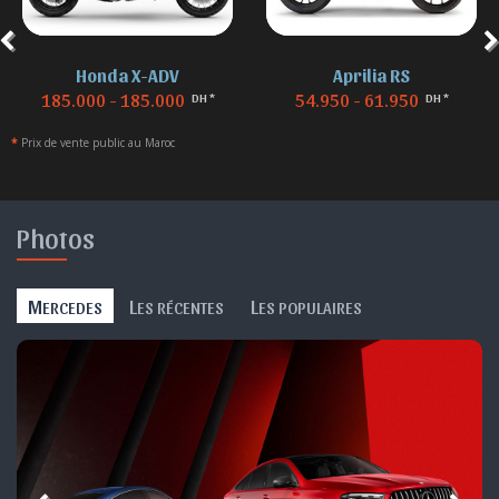
Aprilia RS
BMW F 850
54.950 - 61.950
155.000 - 155.000
DH *
DH *
*
Prix de vente public au Maroc
Photos
M
L
L
ERCEDES
ES RÉCENTES
ES POPULAIRES