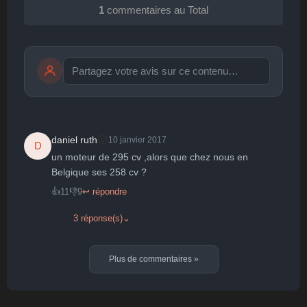
1
commentaires au Total
Publier
publication immédiate
😮
daniel ruth
10 janvier 2017
D
un moteur de 295 cv ,alors que chez nous en 
🤩
👏
😄
🙂
😐
Belgique ses 258 cv ?
Parfait
Bravo
Réjoui
Content
Indifférent
👍
11
👎
9
↩ répondre
😮
😞
😠
😨
Surpris
Déçu
Enervé
Effrayé
3 réponse(s)
⌄
Plus de commentaires
»