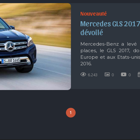
Nouveauté
Mercedes GLS 2017 
dévoilé
Mercedes-Benz a levé 
places, le GLS 2017, d
Europe et aux Etats-unis
2016.
6.243
0
0
1