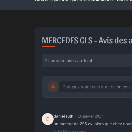
MERCEDES GLS -
Avis des 
1
commentaires au Total
publication immédiate
🤩
👏
😄

😮
daniel ruth
10 janvier 2017
D
Parfait
Bravo
Réjoui
Cont
un moteur de 295 cv ,alors que chez nous