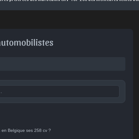
automobilistes
Publier

😐
😮
😞
😠
😨
ent
Indifférent
Surpris
Déçu
Enervé
Effrayé
 en Belgique ses 258 cv ?