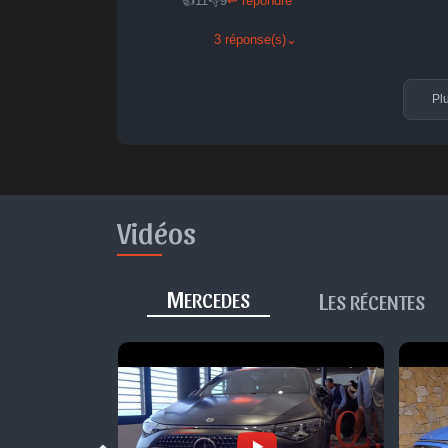
👍
11
👎
9
↩ répondre
3 réponse(s)
⌄
Pl
Vidéos
M
L
ERCEDES
ES RÉCENTES
Mercedes »