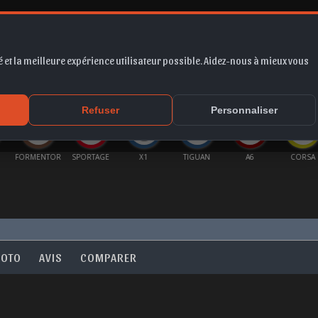
 et la meilleure expérience utilisateur possible. Aidez-nous à mieux vous
*
EUR
PROMO
COTE
FORUM
VIDÉO
ACTU
MA
Refuser
Personnaliser
ENTOR
SPORTAGE
X1
TIGUAN
A6
CORSA
FRONT
HOTO
AVIS
COMPARER