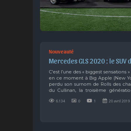
Nouveauté
Mercedes GLS 2020 : le SUV 
C'est l’une des « biggest sensations »
en ce moment à Big Apple (New Yor
perdu son surnom de Rolls des ch
du Cullinan, la troisième générat
jamais, la digne frangine de la reine d
6.134
0
1
20 avril 2019