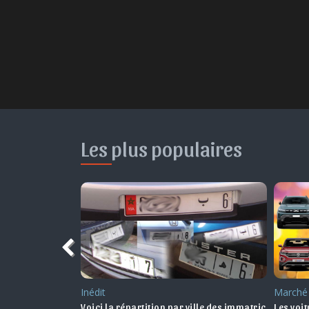
Les plus populaires
Inédit
Marché
lise des véhicules électriques
Voici la répartition par ville des immatriculations
Les voi