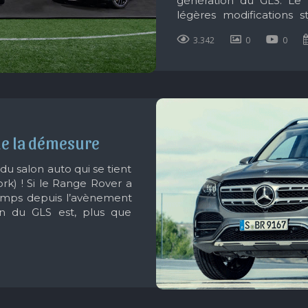
génération du GLS. Le
légères modifications s
technologie et ses équi
3.342
0
0
de la démesure
 du salon auto qui se tient
k) ! Si le Range Rover a
amps depuis l’avènement
ion du GLS est, plus que
es limousines, la Classe S.