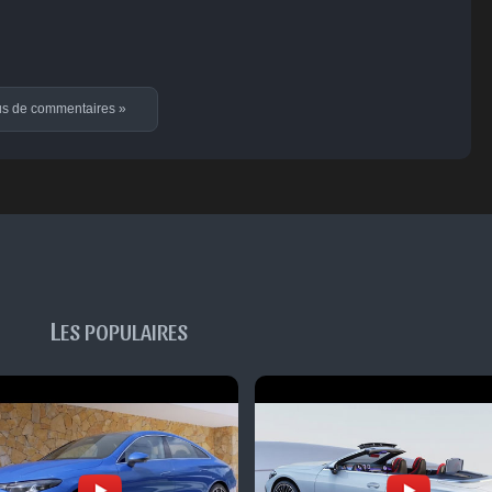
us de commentaires
»
L
ES POPULAIRES