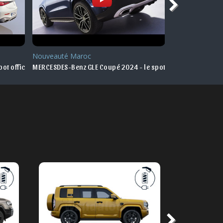
Nouveauté Maroc
Nouveauté Ma
ot officiel
MERCESDES-Benz GLE Coupé 2024 - le spot officiel
MERCESDES-Benz 