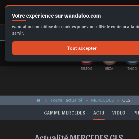
Votre expérience sur wandaloo.com
wandaloo.com utilise des cookies pour vous offrir le contenu adapté
NEUF
OCCASION
COMPARAT
servir.
Tout accepter
OFFRES DU MOMENT
ROC
GRANDLAND
KAMIQ
SELTOS
IBIZA
TAIGO
FORM
Toute l'actualité
MERCEDES
GLS
GAMME MERCEDES
ACTU
VIDEO
P
Actualité MERCEDES GLS