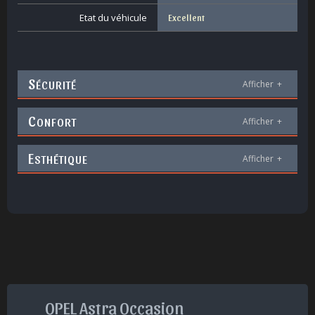
Etat du véhicule
Excellent
S
ÉCURITÉ
Afficher
+
C
ONFORT
Afficher
+
E
STHÉTIQUE
Afficher
+
OPEL Astra Occasion