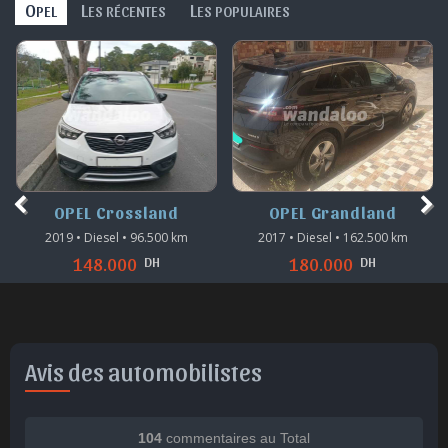
O
L
L
PEL
ES RÉCENTES
ES POPULAIRES
OPEL Crossland
OPEL Grandland
2019 • Diesel • 96.500 km
2017 • Diesel • 162.500 km
DH
DH
148.000
180.000
Avis des automobilistes
104
commentaires au Total