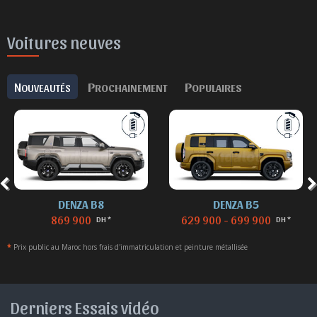
Voitures neuves
N
P
P
OUVEAUTÉS
ROCHAINEMENT
OPULAIRES
DENZA B8
DENZA B5
869 900
629 900 - 699 900
DH *
DH *
*
Prix public au Maroc hors frais d'immatriculation et peinture métallisée
Derniers Essais vidéo