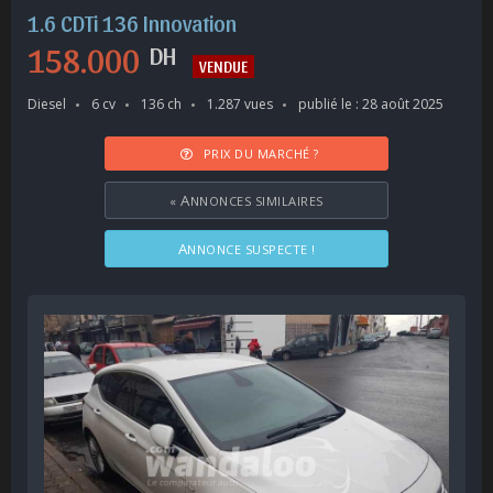
1.6 CDTi 136 Innovation
158.000
DH
VENDUE
Diesel
6 cv
136 ch
1.287 vues
publié le : 28 août 2025
PRIX DU MARCHÉ ?
«
ANNONCES SIMILAIRES
ANNONCE SUSPECTE !