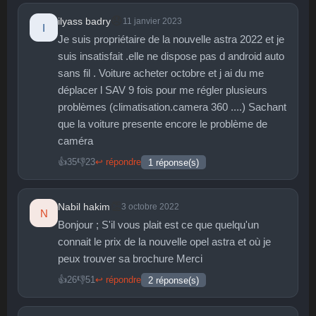
😞
ilyass badry
11 janvier 2023
I
Je suis propriétaire de la nouvelle astra 2022 et je
suis insatisfait .elle ne dispose pas d android auto
sans fil . Voiture acheter octobre et j ai du me
déplacer l SAV 9 fois pour me régler plusieurs
problèmes (climatisation.camera 360 ....) Sachant
que la voiture presente encore le problème de
caméra
👍
35
👎
23
↩ répondre
1 réponse(s)
👏
Nabil hakim
3 octobre 2022
N
Bonjour ; S'il vous plait est ce que quelqu'un
connait le prix de la nouvelle opel astra et où je
peux trouver sa brochure Merci
👍
26
👎
51
↩ répondre
2 réponse(s)