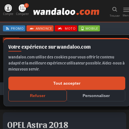
0
T
n
Compte
Comparer
Men
Trouver
PROMO
ANNONCE
MOTO
MOBILE
OFFRES
Votre expérience sur wandaloo.com
FORMENTOR
SCALA
FABIA
CLIO E-TECH
IBIZA
wandaloo.com utilise des cookies pour vous offrir le contenu
adapté et la meilleure expérience utilisateur possible. Aidez-nous à
mieux vous servir.
Tout accepter
Voiture Occasion Maroc
Toutes les annonces
OPEL
Astra
OPEL Astra 2018 Diesel Occasion Rabat Maroc
Refuser
Personnaliser
OPEL Astra 2018