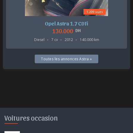
1.209 vues
Opel Astra 1.7 CDTi
130.000
DH
Diesel
7 cv
2012
140.000 km
Toutes les annonces Astra »
Voitures occasion