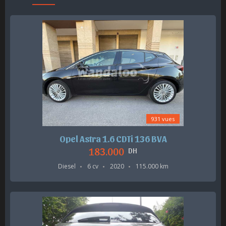
931 vues
Opel Astra 1.6 CDTi 136 BVA
183.000
DH
Diesel
6 cv
2020
115.000 km