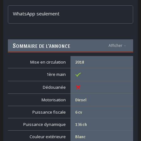
WhatsApp seulement
S
OMMAIRE DE L’ANNONCE
Afficher
-
Mise en circulation
2018
1ère main
Dédouanée
Motorisation
Diesel
Puissance fiscale
6 cv
Puissance dynamique
136 ch
Couleur extérieure
Blanc