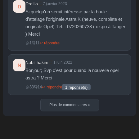
👏
Dralilo
7 janvier 2023
D
Si quelqu'un serait intéressé par la boule
d’attelage l’originale Astra K (neuve, complète et
originale Opel) Tél. : 0720260738 ( dispo à Tanger
) Merci
👍
1
👎
11
↩ répondre
👏
Nabil hakim
1 juin 2022
N
Bonjour; Svp c'est pour quand la nouvelle opel
astra ? Merci
👍
33
👎
14
↩ répondre
1 réponse(s)
Plus de commentaires
»