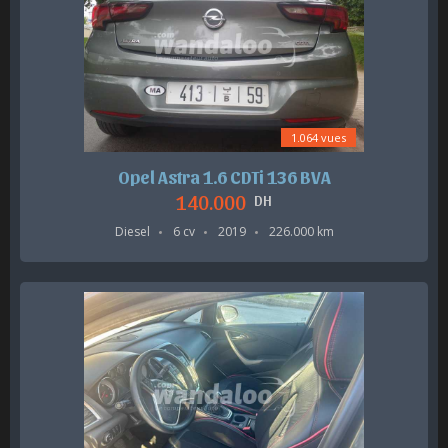
1.064 vues
Opel Astra 1.6 CDTi 136 BVA
140.000
DH
Diesel
6 cv
2019
226.000 km