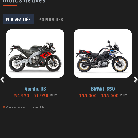
N
P
OUVEAUTÉS
OPULAIRES
Aprilia RS
BMW F 850
54.950 - 61.950
155.000 - 155.000
DH *
DH *
*
Prix de vente public au Maroc