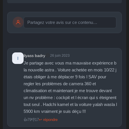
Publier
publication immédiate
😞
ilyass badry
26 juin 2023
I
Je partage avec vous ma mauvaise expérience b
🤩
👏
😄
🙂
😐
la nouvelle astra . Voiture achetée en mois 10/22 j
Parfait
Bravo
Réjoui
Content
Indifférent
😮
😞
😠
😨
étais obliger à me déplacer 9 fois l SAV pour
Surpris
Déçu
Enervé
Effrayé
regler les problèmes de camera 360 et
climatisation et maintenant je me trouve devant
un nv problème : cockpit et l écran qui s éteignent
tout seul . Hadchi kamel et la voiture yalah wasla l
5900 km vraiment je suis déçu !!!
👍
79
👎
17
↩ répondre