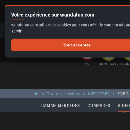
Votre expérience sur wandaloo.com
wandaloo.com utilise des cookies pour vous offrir le contenu adapté
NEUF
OCCASION
COMPARAT
servir.
Tout accepter
OFFRES DU MOMENT
RSA
FORMENTOR
B10
FABIA
Q5
FRONTERA EV
GRAN
Toutes les vidéos
MERCEDES
EQE S
GAMME MERCEDES
COMPARER
VIDE