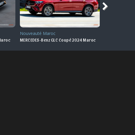
Nouveauté Maroc
Nouveauté
Maroc
MERCEDES-Benz GLC Coupé 2024 Maroc
MERCEDES CLA 