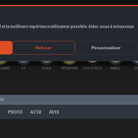
 et la meilleure expérience utilisateur possible. Aidez-nous à mieux vous
*
EUR
PROMO
COTE
FORUM
VIDÉO
ACTU
MA
Refuser
Personnaliser
DLAND
X1
SCALA
FRONTERA
CLIO E-TECH
KAMIQ
G
UV
O
PHOTO
ACTU
AVIS