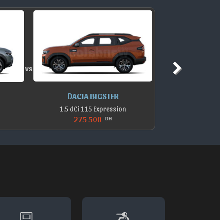
vs
DACIA BIGSTER
D
1.5 dCi 115 Expression
275 500
DH