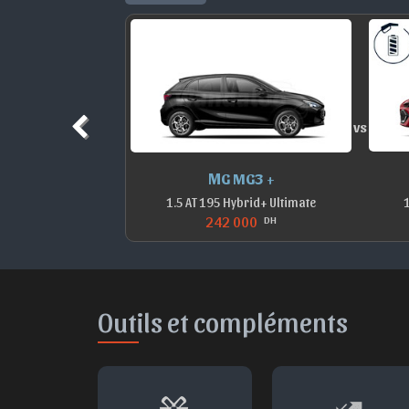
vs
 H6
MG MG3 +
UPREME
1.5 AT 195 Hybrid+ Ultimate
1
242 000
H
DH
Outils et compléments