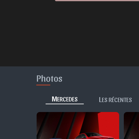
Photos
M
L
ERCEDES
ES RÉCENTES