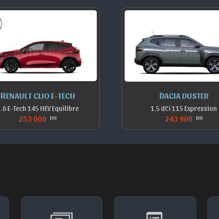
RENAULT CLIO E-TECH
DACIA DUSTER
.6 E-Tech 145 HEV Equilibre
1.5 dCi 115 Expression
253 000
243 900
DH
DH