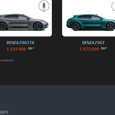
DENZA Z9GT EV
DENZA Z9GT
DH *
DH *
1 119 000
1 075 000
métallisée
AIRES