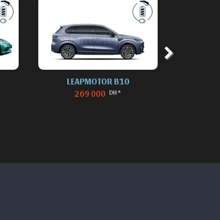
LEAPMOTOR B10
C
DH *
269 000
149 9