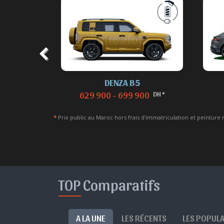
DENZA B5
 *
DH *
629 900 - 699 900
*
Prix public au Maroc hors frais d'immatriculation et peinture 
TOP Comparatifs
A LA UNE
LES RÉCENTS
LES POPUL