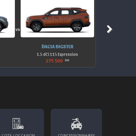
vs
DACIA BIGSTER
D
1.5 dCi 115 Expression
275 500
DH
COTE / OCCASION
CONCESSIONNAIRES