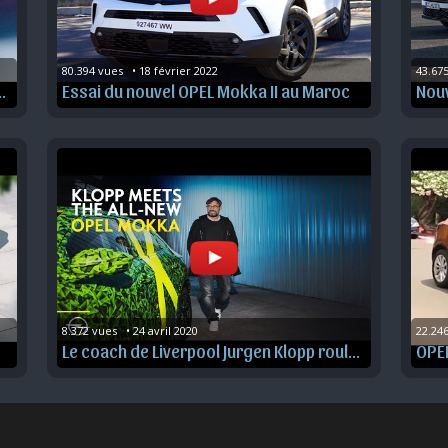
80.394 vues   • 18 février 2022
43.675
t - les premiers clichés
Essai du nouvel OPEL Mokka II au Maroc
Nouv
8.372 vues   • 24 avril 2020
22.246
Le coach de Liverpool Jurgen Klopp roule pour le futur OPEL Mokka !
OPEL