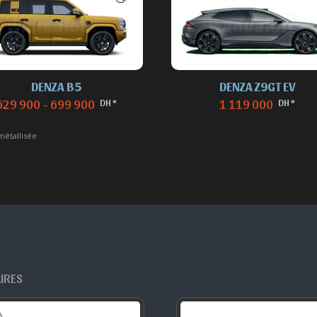
DENZA B5
DENZA Z9GT EV
DH *
DH *
629 900 - 699 900
1 119 000
métallisée
AIRES