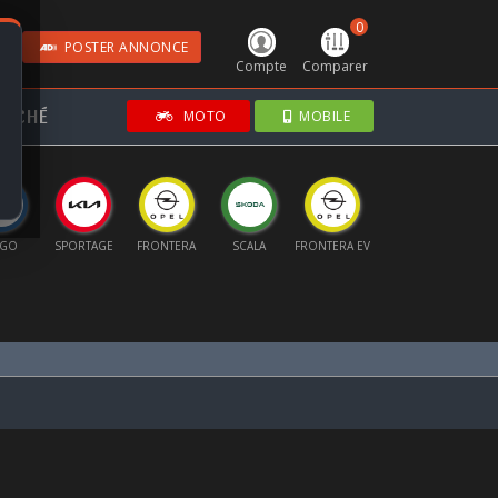
0
POSTER ANNONCE
Compte
Comparer
RCHÉ
MOTO
MOBILE
SPORTAGE
FRONTERA
SCALA
FRONTERA EV
MOKKA
T-ROC