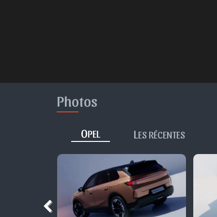
Photos
O
L
PEL
ES RÉCENTES