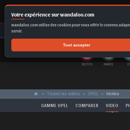
Votre expérience sur wandaloo.com
wandaloo.com utilise des cookies pour vous offrir le contenu adapté
NEUF
OCCASION
COMPARAT
servir.
Tout accepter
OFFRES DU MOMENT
CH
CORSA
X1
GOLF
SELTOS
KAMIQ
EX2
Toutes les vidéos
OPEL
Mokka
GAMME OPEL
COMPARER
VIDEO
P