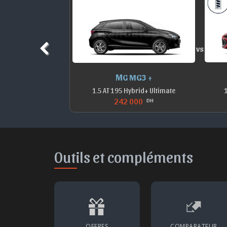
vs
 H6
MG MG3 +
UPREME
1.5 AT 195 Hybrid+ Ultimate
1
242 000
H
DH
Outils et compléments
OFFRES
COMPARATEUR