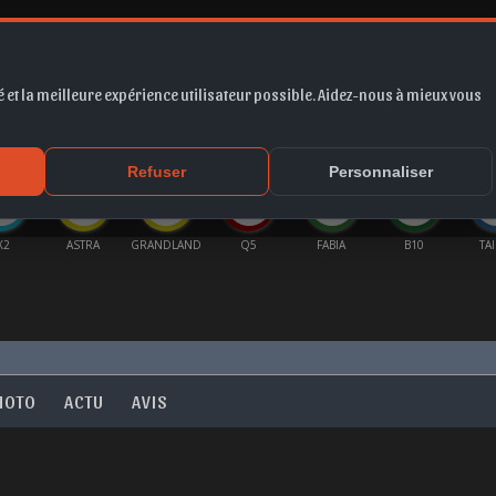
 et la meilleure expérience utilisateur possible. Aidez-nous à mieux vous
*
EUR
PROMO
COTE
FORUM
VIDÉO
ACTU
MA
Refuser
Personnaliser
ASTRA
GRANDLAND
Q5
FABIA
B10
TAIGO
HOTO
ACTU
AVIS