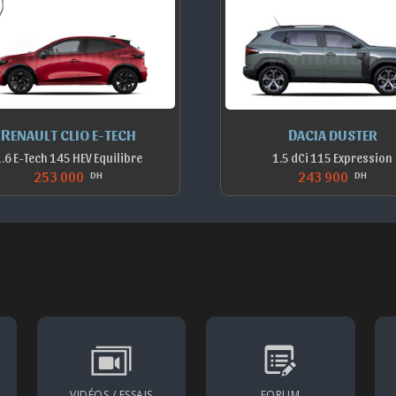
RENAULT CLIO E-TECH
DACIA DUSTER
.6 E-Tech 145 HEV Equilibre
1.5 dCi 115 Expression
253 000
243 900
DH
DH
VIDÉOS / ESSAIS
FORUM