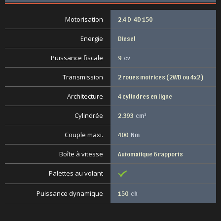
Motorisation
2.4 D-4D 150
Energie
Diesel
Puissance fiscale
9
cv
Transmission
2 roues motrices ( 2WD ou 4x2 )
Architecture
4 cylindres en ligne
Cylindrée
2.393
cm³
Couple maxi.
400
Nm
Boîte à vitesse
Automatique 6 rapports
Palettes au volant
Puissance dynamique
150
ch