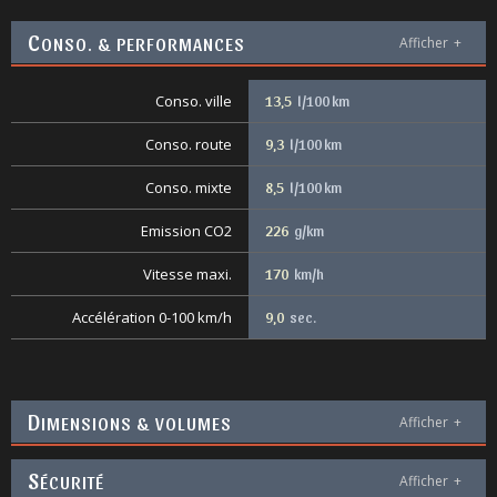
C
ONSO. & PERFORMANCES
Afficher
+
Conso. ville
13,5
l/100 km
Conso. route
9,3
l/100 km
Conso. mixte
8,5
l/100 km
Emission CO2
226
g/km
Vitesse maxi.
170
km/h
Accélération 0-100 km/h
9,0
sec.
D
IMENSIONS & VOLUMES
Afficher
+
S
ÉCURITÉ
Afficher
+