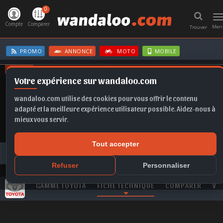
0
T
n
Compte
Comparer
Men
Trouver
PROMO
ANNONCE
MOTO
MOBILE
OFFRES
Votre expérience sur wandaloo.com
KAMIQ
CORSA
SPORTAGE
A6
T-ROC
wandaloo.com utilise des cookies pour vous offrir le contenu
adapté et la meilleure expérience utilisateur possible. Aidez-nous à
mieux vous servir.
Tout accepter
Toutes les marques
TOYOTA
Fortuner
TOYOTA Fortuner 2.4 D-4D 150 Distinctive neuve au Maroc
Refuser
Personnaliser
GAMME TOYOTA
FICHE TECHNIQUE
COMPARER
VI