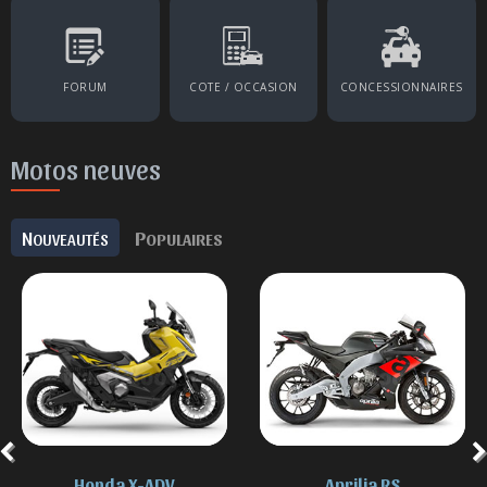
FORUM
COTE / OCCASION
CONCESSIONNAIRES
Motos neuves
N
P
OUVEAUTÉS
OPULAIRES
Honda X-ADV
Aprilia RS