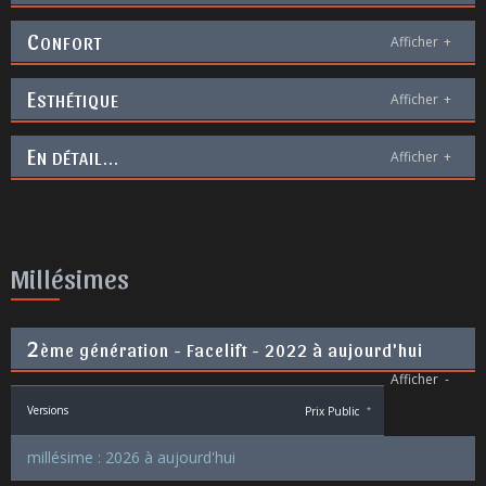
C
ONFORT
Afficher
+
E
STHÉTIQUE
Afficher
+
E
N DÉTAIL...
Afficher
+
Millésimes
2
ème génération - Facelift - 2022 à aujourd'hui
Afficher
-
Versions
Prix Public
*
millésime : 2026 à aujourd'hui