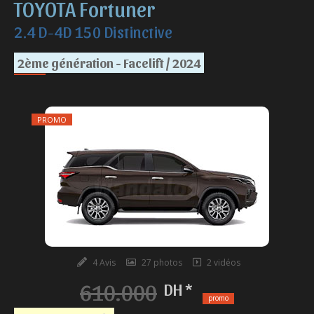
TOYOTA Fortuner
2.4 D-4D 150 Distinctive
2ème génération - Facelift / 2024
PROMO
4 Avis
27 photos
2 vidéos
610.000
DH *
promo