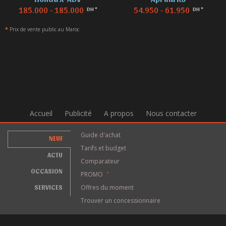
185.000 - 185.000
54.950 - 61.950
DH *
DH *
*
Prix de vente public au Maroc
Accueil
Publicité
A propos
Nous contacter
Guide d'achat
NEUF
Tarifs et budget
ACTU
Comparateur
OCCASION
PROMO
*
SERVICES
Offres du moment
Trouver un concessionnaire