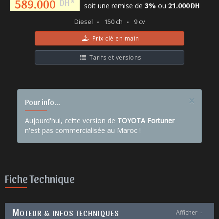
589.000
DH *
soit une remise de
ou
3%
21.000 DH
Diesel
150 ch
9 cv
Prix clé en main
Tarifs et versions
×
Pour info...
Aujourd'hui, cette version de
TOYOTA Fortuner
n'est pas commercialisée au Maroc !
Fiche Technique
M
OTEUR & INFOS TECHNIQUES
Afficher
-