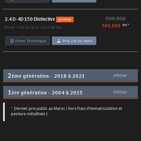
590.000
2.4 D-4D 150 Distinctive
promo
561.000
DH *
Diesel
150 ch
9 cv
8,5 l/100 km
Fiche Technique
Prix clé en main
2
ème génération - 2018 à 2021
Afficher
-
1
ère génération - 2004 à 2015
Afficher
-
*
Dernier prix public au Maroc ( hors frais d'immatriculation et
peinture métallisée )