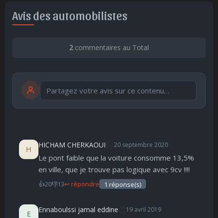
Avis des automobilistes
2
commentaires au Total
Publier
publication immédiate
😮
HICHAM CHERKAOUI
20 septembre 2020
H
Le pont faible que la voiture consomme 13,5%
🤩
👏
😄
🙂
😐
😮
😞
en ville, que je trouve pas logique avec 9cv !!!!
Parfait
Bravo
Réjoui
Content
Indifférent
Surpris
Déçu
😠
😨
👍
20
👎
13
↩ répondre
1 réponse(s)
Enervé
Effrayé
👏
Ennaboulssi jamal eddine
19 avril 2019
E