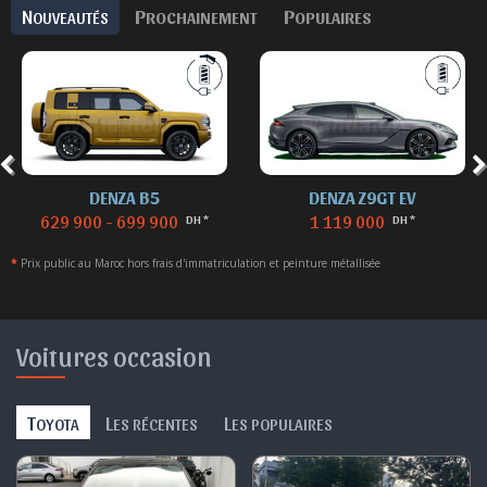
N
P
P
OUVEAUTÉS
ROCHAINEMENT
OPULAIRES
DENZA B5
DENZA Z9GT EV
629 900 - 699 900
1 119 000
DH *
DH *
*
Prix public au Maroc hors frais d'immatriculation et peinture métallisée
Voitures occasion
T
L
L
OYOTA
ES RÉCENTES
ES POPULAIRES