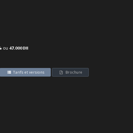
ou
%
47.000 DH
Tarifs et versions
Brochure