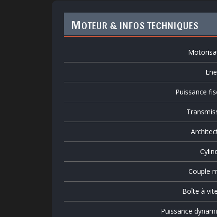
M
OTEUR & INFOS TECHNIQUES
Motorisa
Ene
Puissance fis
Transmis
Architec
Cylin
Couple m
Boîte à vit
Puissance dynam