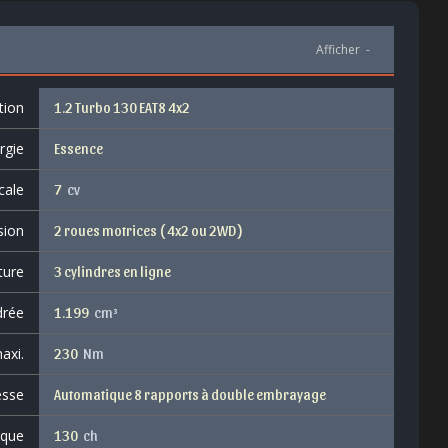
Afficher
-
tion
1.2 Turbo 130 EAT8 4x2
rgie
Essence
cale
7
cv
sion
2 roues motrices ( 4x2 ou 2WD )
ture
3 cylindres en ligne
drée
1.199
cm³
axi.
230
Nm
esse
Automatique 8 rapports à double embrayage
ique
130
ch