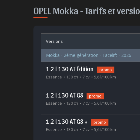
OPEL Mokka -
Tarifs et versi
Versions
Mokka - 2ème génération - Facelift - 2026
1.2 l 130 AT Édition
promo
Essence
130 ch
7 cv
5,6 l/100 km
1.2 l 130 AT GS
promo
Essence
130 ch
7 cv
5,6 l/100 km
1.2 l 130 AT GS +
promo
Essence
130 ch
7 cv
5,6 l/100 km