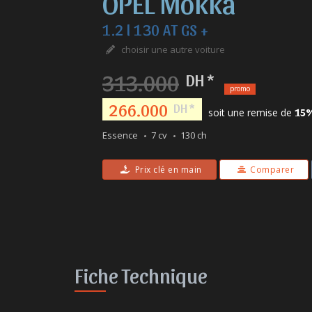
OPEL Mokka
1.2 l 130 AT GS +
choisir une autre voiture
313.000
DH *
promo
266.000
DH *
soit une remise de
15
Essence
7 cv
130 ch
Prix clé en main
Comparer
Fiche Technique