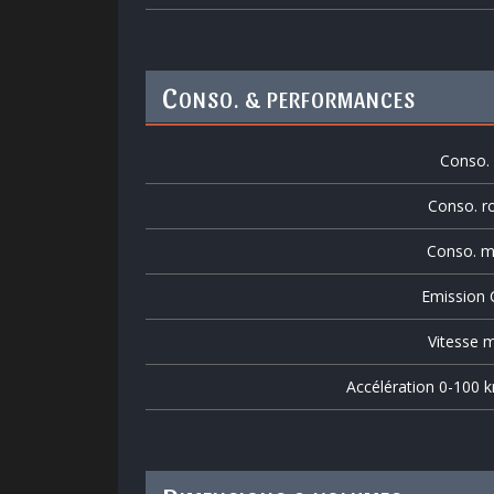
C
ONSO. & PERFORMANCES
Conso. v
Conso. r
Conso. m
Emission
Vitesse m
Accélération 0-100 