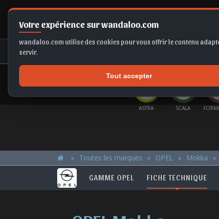
Votre expérience sur wandaloo.com
wandaloo.com utilise des cookies pour vous offrir le contenu adapté
NEUF
OCCASION
COMPARAT
servir.
Tout accepter
OFFRES DU MOMENT
OLF
TAIGO
IBIZA
ASTRA
SCALA
FORMENTOR
Toutes les marques
OPEL
Mokka
GAMME OPEL
FICHE TECHNIQUE