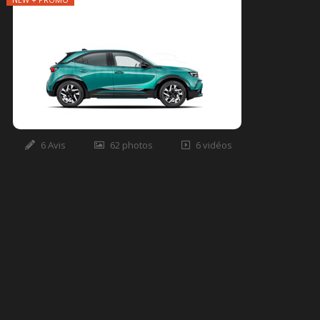
6 Avis
62 photos
6 vidéos