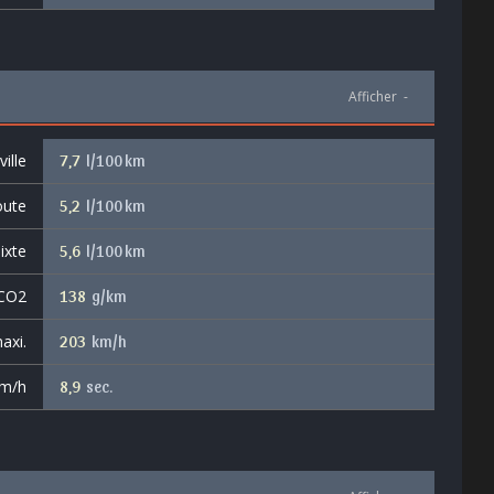
Afficher
-
ille
7,7
l/100 km
oute
5,2
l/100 km
ixte
5,6
l/100 km
 CO2
138
g/km
axi.
203
km/h
km/h
8,9
sec.