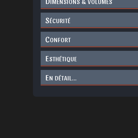
D
IMENSIONS & VOLUMES
S
ÉCURITÉ
C
ONFORT
E
STHÉTIQUE
E
N DÉTAIL...