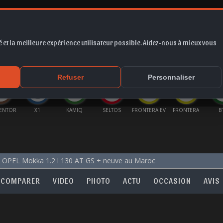
 et la meilleure expérience utilisateur possible. Aidez-nous à mieux vous
*
EUR
PROMO
COTE
FORUM
VIDÉO
ACTU
MA
Refuser
Personnaliser
X1
KAMIQ
SELTOS
FRONTERA EV
FRONTERA
B10
E
OPEL Mokka 1.2 l 130 AT GS + neuve au Maroc
COMPARER
VIDEO
PHOTO
ACTU
OCCASION
AVIS