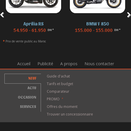
Aprilia RS
BMW F 850
54.950 - 61.950
155.000 - 155.000
DH *
DH *
*
Prix de vente public au Maroc
Accueil
Publicité
A propos
Nous contacter
Guide d'achat
NEUF
Tarifs et budget
ACTU
Comparateur
OCCASION
PROMO
*
SERVICES
Offres du moment
Trouver un concessionnaire