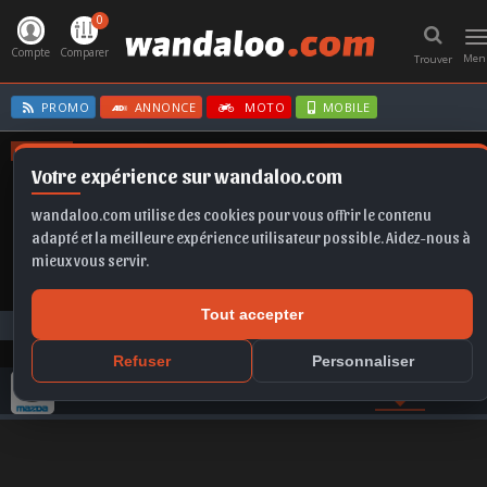
0
T
n
Compte
Comparer
Men
Trouver
PROMO
ANNONCE
MOTO
MOBILE
OFFRES
Votre expérience sur wandaloo.com
T-ROC
B10
X1
EX2
SCALA
wandaloo.com utilise des cookies pour vous offrir le contenu
adapté et la meilleure expérience utilisateur possible. Aidez-nous à
mieux vous servir.
Tout accepter
Photos
MAZDA
3 Berline
Mazda 3 Berline 2017
Refuser
Personnaliser
GAMME MAZDA
COMPARER
VIDEO
PHOTO
ACTU