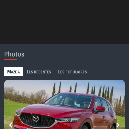
Photos
M
L
L
AZDA
ES RÉCENTES
ES POPULAIRES