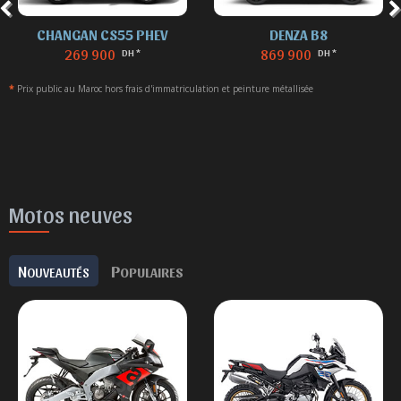
CHANGAN CS55 PHEV
DENZA B8
269 900
869 900
DH *
DH *
*
Prix public au Maroc hors frais d'immatriculation et peinture métallisée
Motos neuves
N
P
OUVEAUTÉS
OPULAIRES