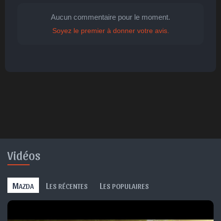
Aucun commentaire pour le moment.
Soyez le premier à donner votre avis.
🤩
👏
😄
🙂
😐
Parfait
Bravo
Réjoui
Content
Indifférent
😮
😞
😠
😨
Surpris
Déçu
Enervé
Effrayé
Vidéos
M
L
L
AZDA
ES RÉCENTES
ES POPULAIRES