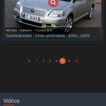
463 vues   • 4 photos   • 11 juillet 2010
Toyota Avensis - 2ème génération - 2003_2009
1
2
3
4
5
6
Vidéos