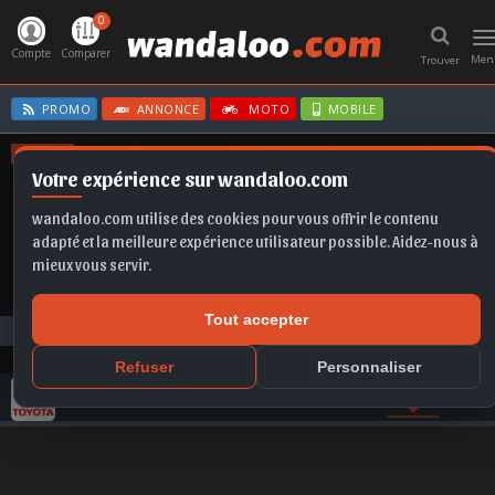
0
T
n
Compte
Comparer
Men
Trouver
PROMO
ANNONCE
MOTO
MOBILE
OFFRES
Votre expérience sur wandaloo.com
FABIA
SELTOS
TAIGO
X1
Q5
wandaloo.com utilise des cookies pour vous offrir le contenu
adapté et la meilleure expérience utilisateur possible. Aidez-nous à
mieux vous servir.
Tout accepter
Photos
TOYOTA
Refuser
Personnaliser
GAMME TOYOTA
COMPARER
VIDEO
PHOTO
ACT