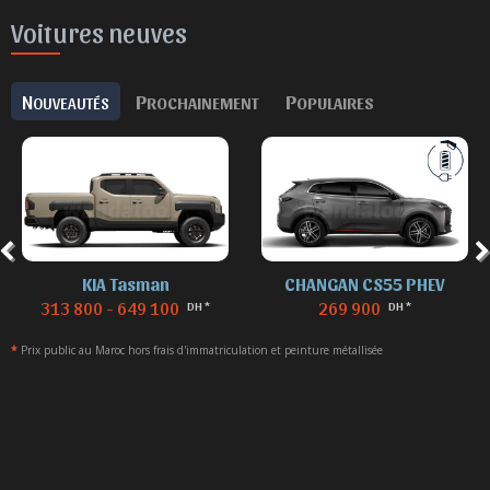
Voitures neuves
N
P
P
OUVEAUTÉS
ROCHAINEMENT
OPULAIRES
KIA Tasman
CHANGAN CS55 PHEV
313 800 - 649 100
269 900
DH *
DH *
*
Prix public au Maroc hors frais d'immatriculation et peinture métallisée