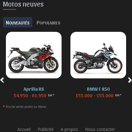
Motos neuves
N
P
OUVEAUTÉS
OPULAIRES
Aprilia RS
BMW F 850
54.950 - 61.950
155.000 - 155.000
DH *
DH *
*
Prix de vente public au Maroc
Accueil
Publicité
A propos
Nous contacter