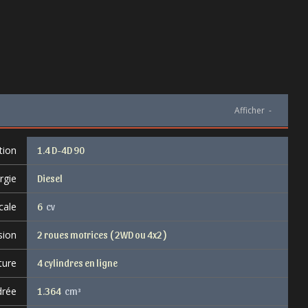
Afficher
-
tion
1.4 D-4D 90
rgie
Diesel
cale
6
cv
sion
2 roues motrices ( 2WD ou 4x2 )
ture
4 cylindres en ligne
drée
1.364
cm³