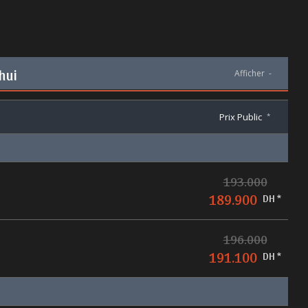
hui
Afficher
-
Prix Public
*
193.000
189.900
DH *
196.000
191.100
DH *