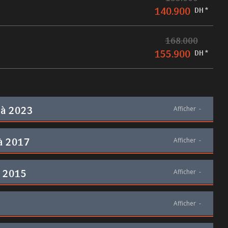
140.900
DH *
168.000
155.900
DH *
 à 2023
Afficher
-
 à 2017
Afficher
-
à 2015
Afficher
-
Afficher
-