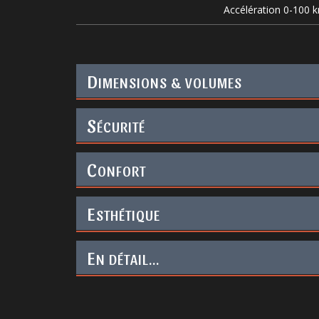
Accélération 0-100 
D
IMENSIONS & VOLUMES
S
ÉCURITÉ
C
ONFORT
E
STHÉTIQUE
E
N DÉTAIL...