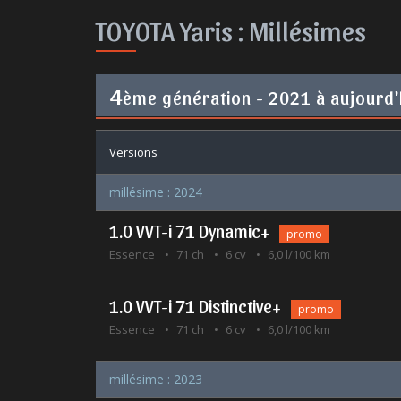
TOYOTA Yaris :
Millésimes
4
ème génération - 2021 à aujourd'
Versions
millésime : 2024
1.0 VVT-i 71 Dynamic+
promo
Essence
71 ch
6 cv
6,0 l/100 km
1.0 VVT-i 71 Distinctive+
promo
Essence
71 ch
6 cv
6,0 l/100 km
millésime : 2023