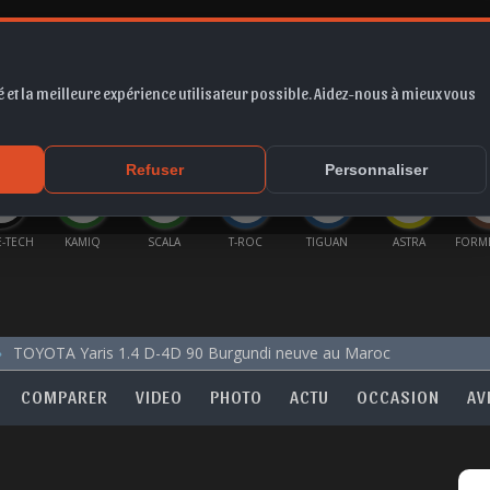
 et la meilleure expérience utilisateur possible. Aidez-nous à mieux vous
*
EUR
PROMO
COTE
FORUM
VIDÉO
ACTU
MA
Refuser
Personnaliser
MIQ
SCALA
T-ROC
TIGUAN
ASTRA
FORMENTOR
CO
TOYOTA Yaris 1.4 D-4D 90 Burgundi neuve au Maroc
COMPARER
VIDEO
PHOTO
ACTU
OCCASION
AV