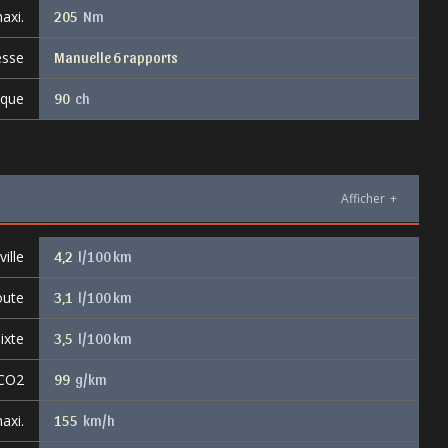
axi.
205
Nm
esse
Manuelle 6 rapports
ique
90
ch
Afficher
+
ille
4,2
l/100 km
oute
3,1
l/100 km
ixte
3,5
l/100 km
 CO2
99
g/km
axi.
155
km/h