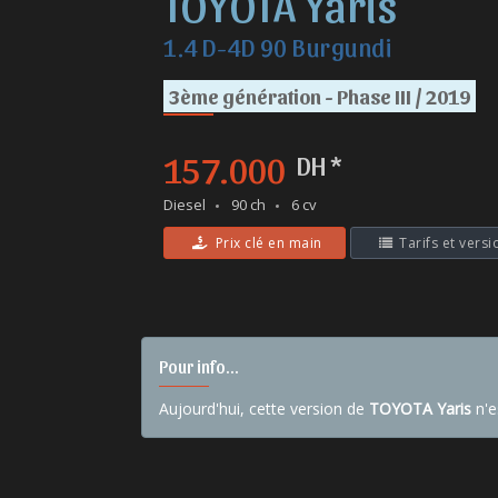
TOYOTA Yaris
1.4 D-4D 90 Burgundi
3ème génération - Phase III / 2019
157.000
DH *
Diesel
90 ch
6 cv
Prix clé en main
Tarifs et versi
Pour info...
Aujourd'hui, cette version de
TOYOTA Yaris
n'e