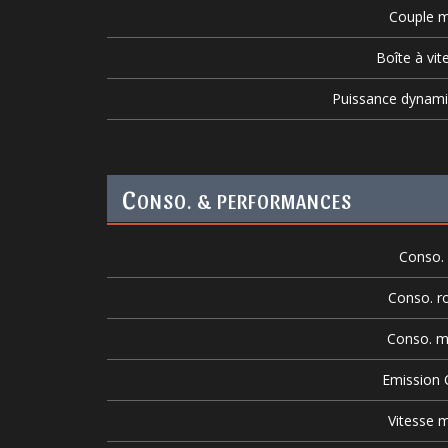
Couple m
Boîte à vit
Puissance dynam
C
ONSO. & PERFORMANCES
Conso. v
Conso. r
Conso. m
Emission
Vitesse m