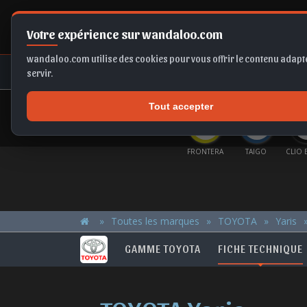
Votre expérience sur wandaloo.com
wandaloo.com utilise des cookies pour vous offrir le contenu adapté
NEUF
OCCASION
COMPARAT
servir.
Tout accepter
OFFRES DU MOMENT
X1
CORSA BVA
A6
FRONTERA
TAIGO
CLIO E-TECH
KA
Toutes les marques
TOYOTA
Yaris
GAMME TOYOTA
FICHE TECHNIQUE