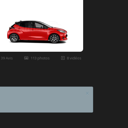
39 Avis
113 photos
8 vidéos
×