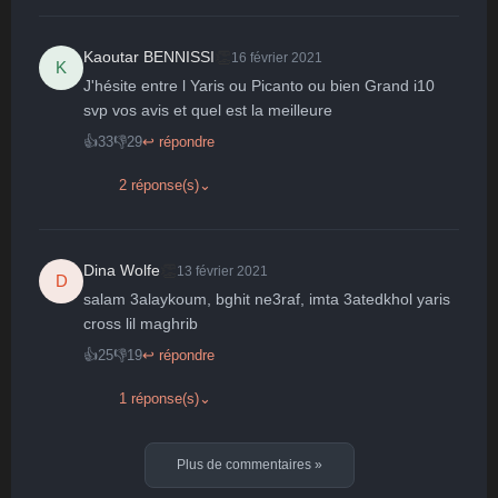
👏
Kaoutar BENNISSI
16 février 2021
K
J'hésite entre l Yaris ou Picanto ou bien Grand i10 
svp vos avis et quel est la meilleure
👍
33
👎
29
↩ répondre
2 réponse(s)
⌄
👏
Dina Wolfe
13 février 2021
D
salam 3alaykoum, bghit ne3raf, imta 3atedkhol yaris 
cross lil maghrib
👍
25
👎
19
↩ répondre
1 réponse(s)
⌄
Plus de commentaires
»