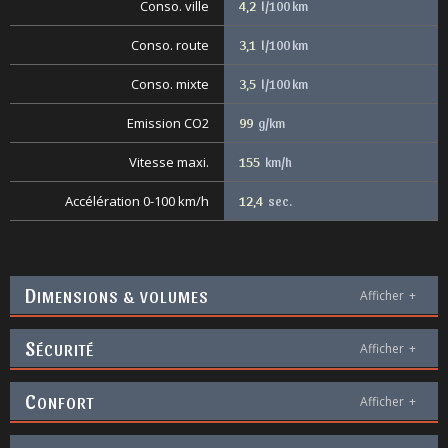
Conso. ville
4,2
l/100 km
Conso. route
3,1
l/100 km
Conso. mixte
3,5
l/100 km
Emission CO2
99
g/km
Vitesse maxi.
155
km/h
Accélération 0-100 km/h
12,4
sec.
D
IMENSIONS & VOLUMES
Afficher
+
S
ÉCURITÉ
Afficher
+
C
ONFORT
Afficher
+