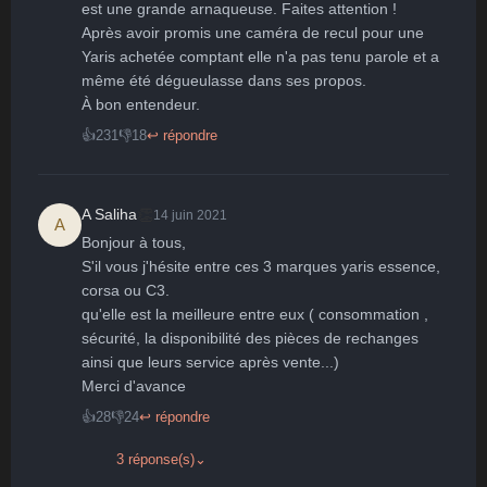
est une grande arnaqueuse. Faites attention ! 

Après avoir promis une caméra de recul pour une 
Yaris achetée comptant elle n'a pas tenu parole et a 
même été dégueulasse dans ses propos. 

À bon entendeur.
👍
231
👎
18
↩ répondre
👏
A Saliha
14 juin 2021
A
Bonjour à tous, 

S'il vous j'hésite entre ces 3 marques yaris essence, 
corsa ou C3. 

qu'elle est la meilleure entre eux ( consommation , 
sécurité, la disponibilité des pièces de rechanges 
ainsi que leurs service après vente...)

Merci d'avance
👍
28
👎
24
↩ répondre
3 réponse(s)
⌄