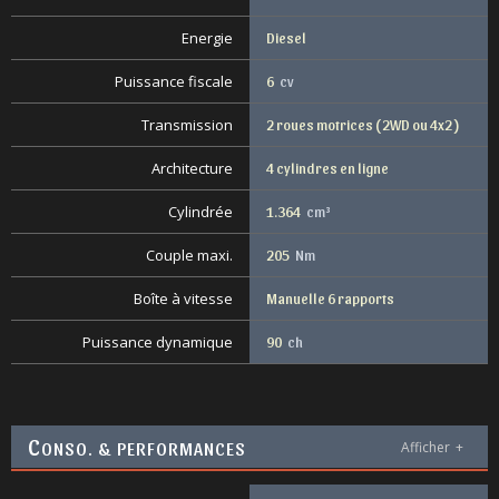
Energie
Diesel
Puissance fiscale
6
cv
Transmission
2 roues motrices ( 2WD ou 4x2 )
Architecture
4 cylindres en ligne
Cylindrée
1.364
cm³
Couple maxi.
205
Nm
Boîte à vitesse
Manuelle 6 rapports
Puissance dynamique
90
ch
C
ONSO. & PERFORMANCES
Afficher
+