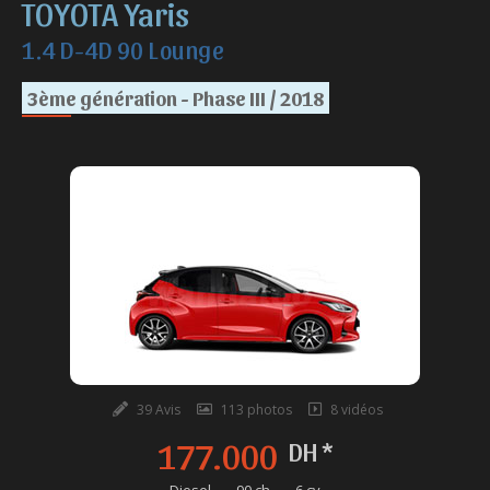
TOYOTA Yaris
1.4 D-4D 90 Lounge
3ème génération - Phase III / 2018
39 Avis
113 photos
8 vidéos
177.000
DH *