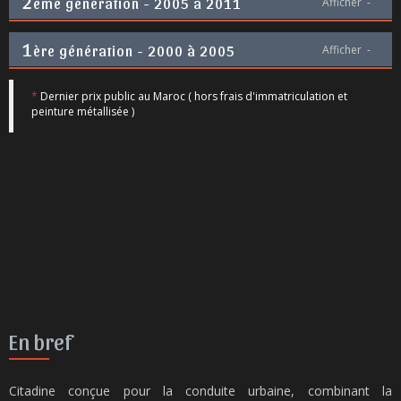
2
ème génération - 2005 à 2011
Afficher
-
1
ère génération - 2000 à 2005
Afficher
-
*
Dernier prix public au Maroc ( hors frais d'immatriculation et
peinture métallisée )
En bref
Citadine conçue pour la conduite urbaine, combinant la