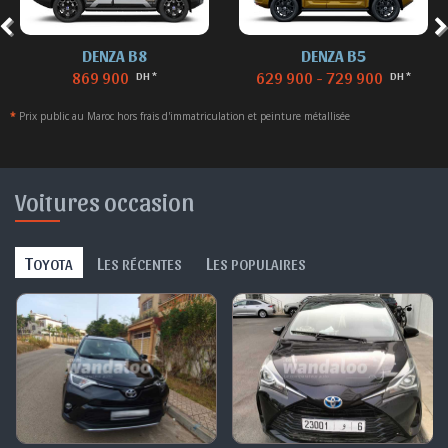
DENZA B8
DENZA B5
869 900
629 900 - 729 900
DH *
DH *
*
Prix public au Maroc hors frais d'immatriculation et peinture métallisée
Voitures occasion
T
L
L
OYOTA
ES RÉCENTES
ES POPULAIRES