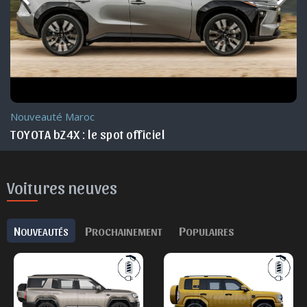
Nouveauté Maroc
TOYOTA bZ4X : le spot officiel
Voitures neuves
N
P
P
OUVEAUTÉS
ROCHAINEMENT
OPULAIRES