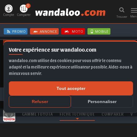
0
T
n
Compte
Comparer
Men
Trouver
PROMO
ANNONCE
MOTO
MOBILE
OFFRES
Votre expérience sur wandaloo.com
FRONTERA EV
ASTRA
X1
KAMIQ
SELTOS
wandaloo.com utilise des cookies pour vous offrir le contenu
adapté et la meilleure expérience utilisateur possible. Aidez-nous à
mieux vous servir.
Tout accepter
Toutes les marques
TOYOTA
Yaris
TOYOTA Yaris 1.4 D-4D 90 Lounge neuve au Maroc
Refuser
Personnaliser
GAMME TOYOTA
FICHE TECHNIQUE
COMPARER
VI