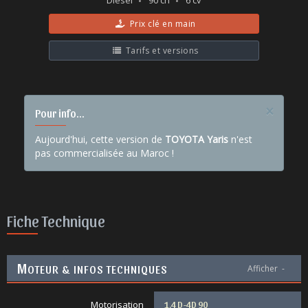
Diesel
90 ch
6 cv
Prix clé en main
Tarifs et versions
×
Pour info...
Aujourd'hui, cette version de
TOYOTA Yaris
n'est
pas commercialisée au Maroc !
Fiche Technique
M
OTEUR & INFOS TECHNIQUES
Afficher
-
Motorisation
1.4 D-4D 90