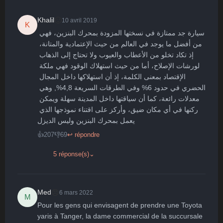
🙂
Khalil
10 avril 2019
K
سيارة جد ممتازة في نسختها المزودة بمحرك البنزين، فهي 
🤩
👏
😄
🙂
😐
من أفضل ما يوجد في العالم من حيث الإعتمادية والمتانة، 
إذ تكاد تخلو من الأعطاب والعيوب ولا تحتاج إلى الذهاب 
Parfait
Bravo
Réjoui
Content
Indifférent
😮
😞
😠
😨
لورشات الإصلاح، أما من حيث استهلاك الوقود فهي ملكة 
Surpris
Déçu
Enervé
Effrayé
الإقتصاد بمعنى الكلمة، إذ أن استهلاكها داخل المجال 
الحضري في حدود 6% وفي الطرقات السريعة 4,8%, وهي 
معدلات رائعة، كما أن سياقتها داخل المدينة سهلة ويمكن 
ركنها في أي مكان ضيق، وأركز على اقتناء نموذجها الذي 
يعمل بمحرك البنزين وليس الديزل
👍
207
👎
69
↩ répondre
5 réponse(s)
⌄
😠
Med
6 mars 2022
M
Pour les gens qui envisagent de prendre une Toyota 
yaris à Tanger, la dame commercial de la succursale 