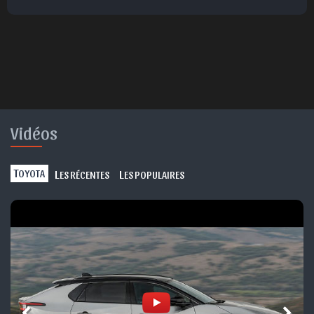
Vidéos
T
L
L
OYOTA
ES RÉCENTES
ES POPULAIRES