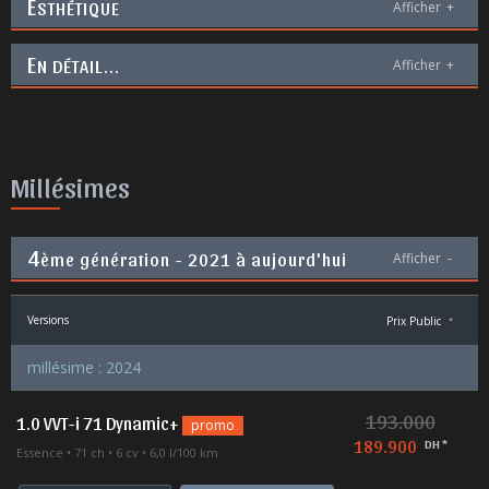
E
STHÉTIQUE
Afficher
+
E
N DÉTAIL...
Afficher
+
Millésimes
4
ème génération - 2021 à aujourd'hui
Afficher
-
Versions
Prix Public
*
millésime : 2024
193.000
1.0 VVT-i 71 Dynamic+
promo
189.900
DH *
Essence
71 ch
6 cv
6,0 l/100 km