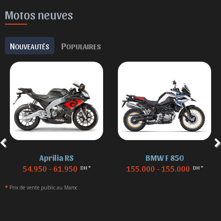
Motos neuves
N
P
OUVEAUTÉS
OPULAIRES
Aprilia RS
BMW F 850
54.950 - 61.950
155.000 - 155.000
DH *
DH *
*
Prix de vente public au Maroc