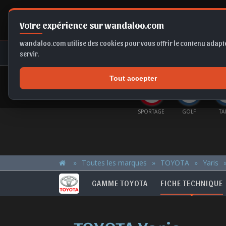
Votre expérience sur wandaloo.com
wandaloo.com utilise des cookies pour vous offrir le contenu adapté
NEUF
OCCASION
COMPARAT
servir.
Tout accepter
OFFRES DU MOMENT
X2
FABIA
A6
FRONTERA
SPORTAGE
GOLF
TA
Toutes les marques
TOYOTA
Yaris
GAMME TOYOTA
FICHE TECHNIQUE