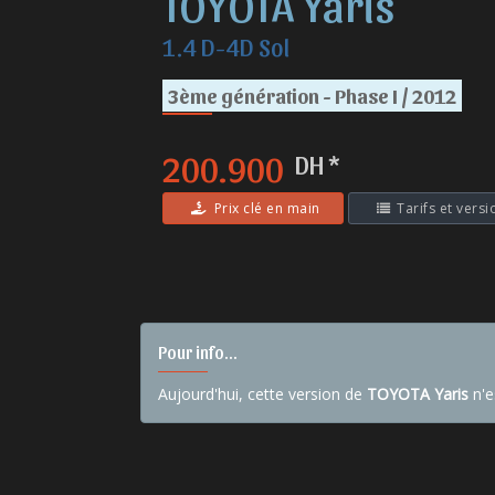
TOYOTA Yaris
1.4 D-4D Sol
3ème génération - Phase I / 2012
200.900
DH *
Prix clé en main
Tarifs et versi
Pour info...
Aujourd'hui, cette version de
TOYOTA Yaris
n'e