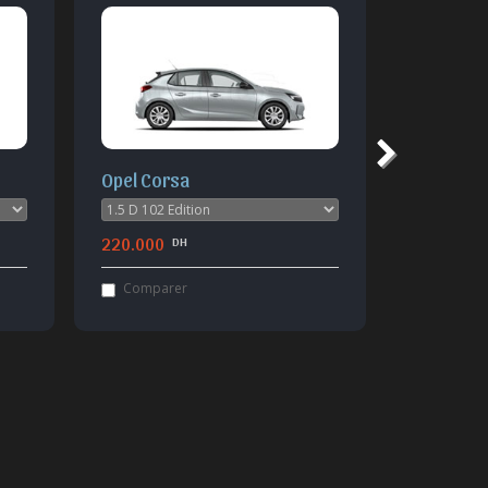
Opel Corsa
Peugeot 
220.000
239.900
DH
Comparer
Compar