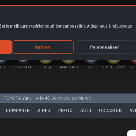
 et la meilleure expérience utilisateur possible. Aidez-nous à mieux vous
*
EUR
PROMO
COTE
FORUM
VIDÉO
ACTU
MA
Refuser
Personnaliser
IGO
CLIO E-TECH
CORSA
GRANDLAND
T-ROC
FRONTERA EV
SE
TOYOTA Yaris 1.4 D-4D Sol neuve au Maroc
COMPARER
VIDEO
PHOTO
ACTU
OCCASION
AV