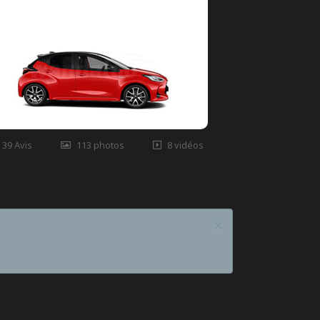
39 Avis
113 photos
8 vidéos
×