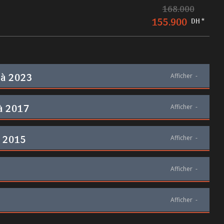
168.000
155.900
DH *
 à 2023
Afficher
-
 à 2017
Afficher
-
à 2015
Afficher
-
Afficher
-
Afficher
-