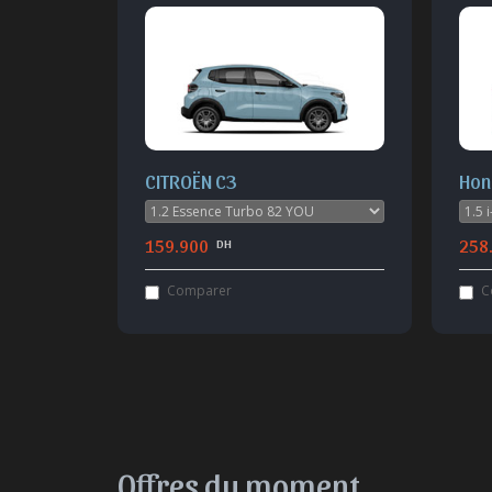
CITROËN C3
Hon
159.900
258
DH
Comparer
C
Offres du moment