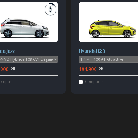
da Jazz
Hyundai i20
.000
194.900
DH
DH
omparer
Comparer