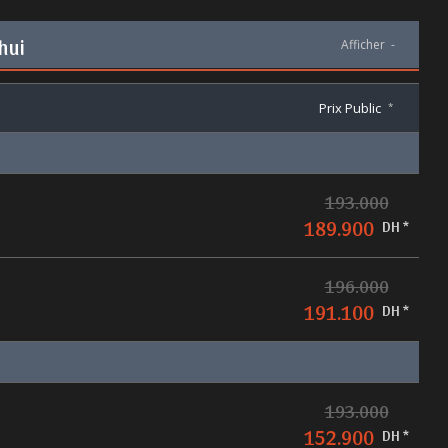
hui
Afficher
-
Prix Public
*
193.000
189.900
DH *
196.000
191.100
DH *
193.000
152.900
DH *