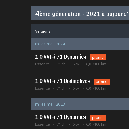
4
ème génération - 2021 à aujourd'
Versions
millésime : 2024
1.0 VVT-i 71 Dynamic+
promo
Essence
71 ch
6 cv
6,0 l/100 km
1.0 VVT-i 71 Distinctive+
promo
Essence
71 ch
6 cv
6,0 l/100 km
millésime : 2023
1.0 VVT-i 71 Dynamic+
promo
Essence
71 ch
6 cv
6,0 l/100 km