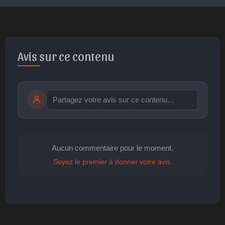
Avis sur ce contenu
Publier
publication immédiate
Aucun commentaire pour le moment.
Soyez le premier à donner votre avis.
🤩
👏
😄
🙂
😐
Parfait
Bravo
Réjoui
Content
Indifférent
😮
😞
😠
😨
Surpris
Déçu
Enervé
Effrayé