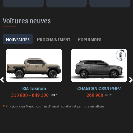
Voitures neuves
N
P
P
OUVEAUTÉS
ROCHAINEMENT
OPULAIRES
KIA Tasman
CHANGAN CS55 PHEV
313 800 - 649 100
269 900
DH *
DH *
*
Prix public au Maroc hors frais d'immatriculation et peinture métallisée