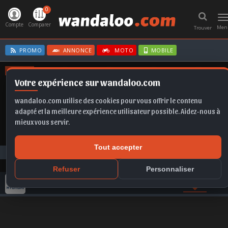
0
T
n
Compte
Comparer
Men
Trouver
PROMO
ANNONCE
MOTO
MOBILE
OFFRES
Votre expérience sur wandaloo.com
T-ROC
A6
X1
SCALA
SPORTAGE
wandaloo.com utilise des cookies pour vous offrir le contenu
adapté et la meilleure expérience utilisateur possible. Aidez-nous à
mieux vous servir.
Tout accepter
Photos
HYUNDAI
Elantra
HYUNDAI Elantra 2021
Refuser
Personnaliser
GAMME HYUNDAI
COMPARER
VIDEO
PHOTO
AC