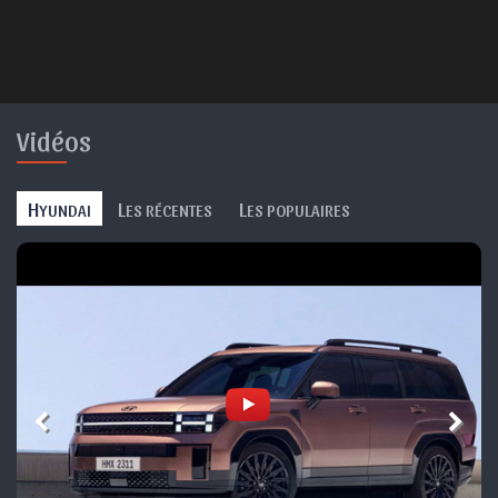
Vidéos
H
L
L
YUNDAI
ES RÉCENTES
ES POPULAIRES