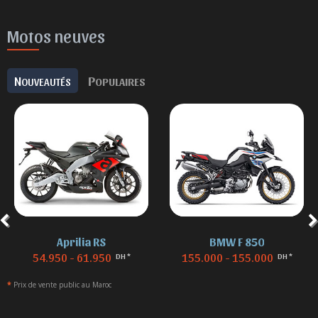
Motos neuves
N
P
OUVEAUTÉS
OPULAIRES
Aprilia RS
BMW F 850
54.950 - 61.950
155.000 - 155.000
DH *
DH *
*
Prix de vente public au Maroc