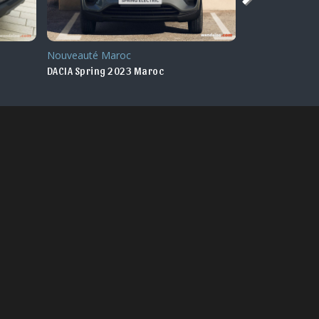
Nouveauté Maroc
Nouveauté Ma
DACIA Logan 2021 Maroc
DACIA Duster 2