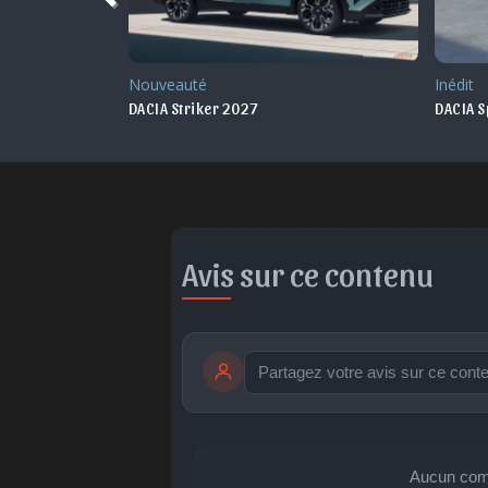
Inédit
Nouvea
DACIA Spring 2026 Maroc
DACIA B
Avis sur ce contenu
publication immédiate
🤩
👏
😄
Aucun com