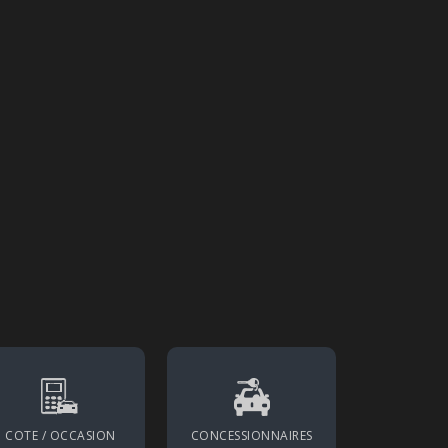
Actu. nationale
TESLA Model 3 et Model Y Performance 202
COTE / OCCASION
CONCESSIONNAIRES