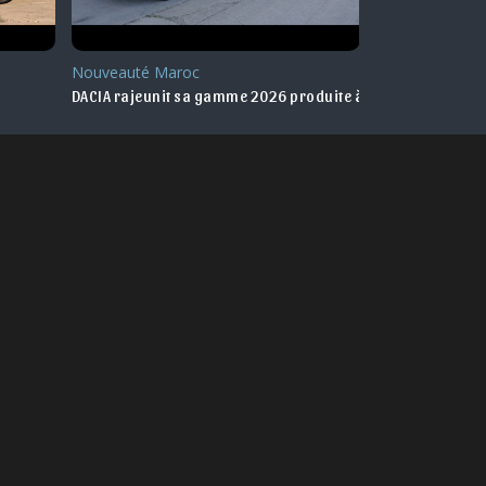
Nouveauté Maroc
Marché
DACIA rajeunit sa gamme 2026 produite à la SOMACA
DACIA Maroc : l