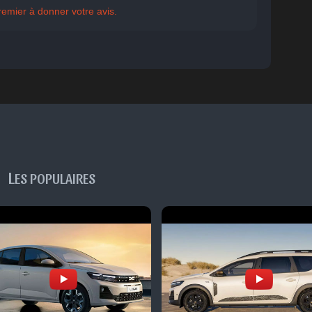
remier à donner votre avis.
tent
Indiffére
Surpris
Déçu
Enervé
Effrayé
nt
L
ES POPULAIRES