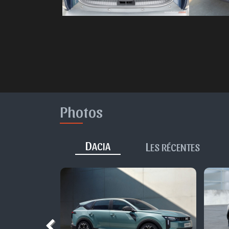
Photos
D
L
ACIA
ES RÉCENTES