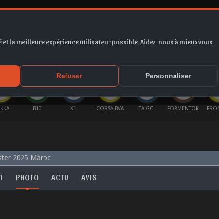
 et la meilleure expérience utilisateur possible. Aidez-nous à mieux vous
*
EUR
PROMO
COTE
FORUM
VIDÉO
ACTU
MA
Refuser
Personnaliser
KKA
B10
X1
CORSA BVA
TAIGO
FORMENTOR
FRO
ster 2025 Maroc
O
PHOTO
ACTU
AVIS