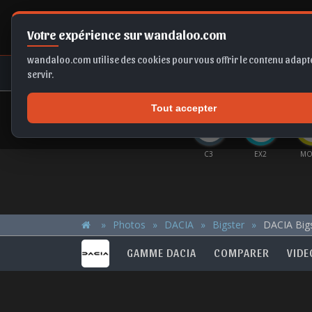
Votre expérience sur wandaloo.com
wandaloo.com utilise des cookies pour vous offrir le contenu adapté
NEUF
OCCASION
COMPARAT
servir.
Tout accepter
OFFRES DU MOMENT
GUAN
FABIA
T-ROC
FRONTERA EV
C3
EX2
MO
Photos
DACIA
Bigster
DACIA Big
GAMME DACIA
COMPARER
VIDE