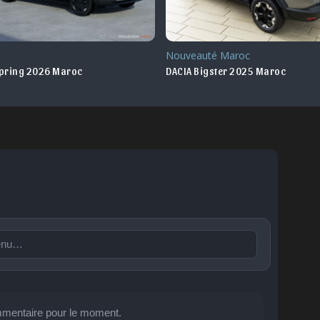
uté Maroc
Nouveauté Maroc
igster 2025 Maroc
DACIA Spring 2023 Maroc
Publier
mentaire pour le moment.
🙂
😐
😮
😞
😠
😨