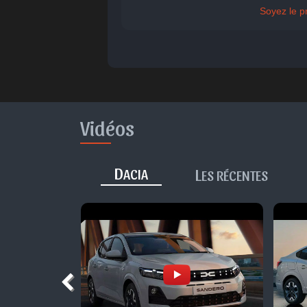
Parfait
Bravo
Réjoui
Soyez le p
Con
Vidéos
D
L
ACIA
ES RÉCENTES