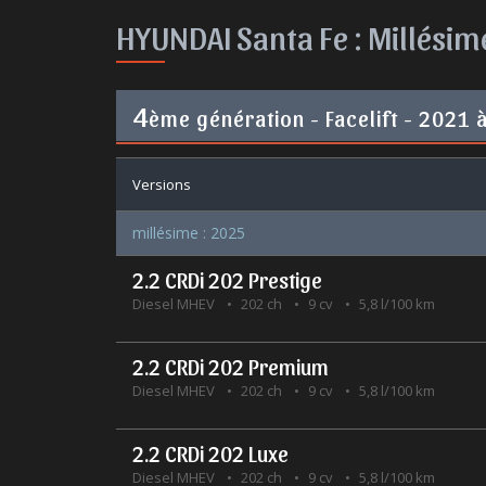
HYUNDAI Santa Fe :
Millésim
4
ème génération - Facelift - 2021 
Versions
millésime : 2025
2.2 CRDi 202 Prestige
Diesel MHEV
202 ch
9 cv
5,8 l/100 km
2.2 CRDi 202 Premium
Diesel MHEV
202 ch
9 cv
5,8 l/100 km
2.2 CRDi 202 Luxe
Diesel MHEV
202 ch
9 cv
5,8 l/100 km