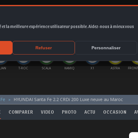
 et la meilleure expérience utilisateur possible. Aidez-nous à mieux vous
*
EUR
PROMO
COTE
FORUM
VIDÉO
ACTU
MA
Refuser
Personnaliser
GUAN
T-ROC
SCALA
KAMIQ
X1
ASTRA
FRONT
 Fe
HYUNDAI Santa Fe 2.2 CRDi 200 Luxe neuve au Maroc
E
COMPARER
VIDEO
PHOTO
ACTU
OCCASION
A