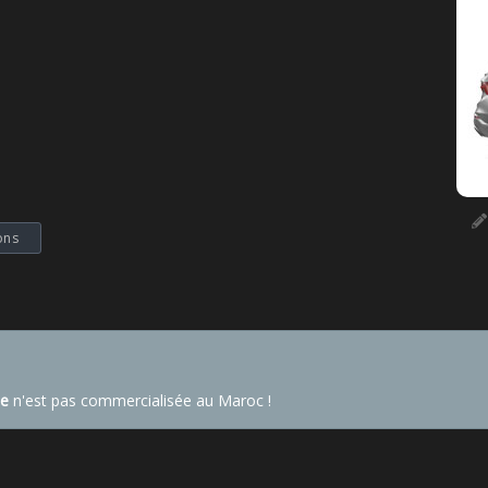
ons
Fe
n'est pas commercialisée au Maroc !