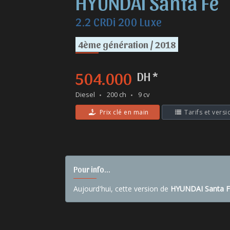
HYUNDAI Santa Fe
2.2 CRDi 200 Luxe
4ème génération / 2018
504.000
DH *
Diesel
200 ch
9 cv
Prix clé en main
Tarifs et versi
Pour info...
Aujourd'hui, cette version de
HYUNDAI Santa 