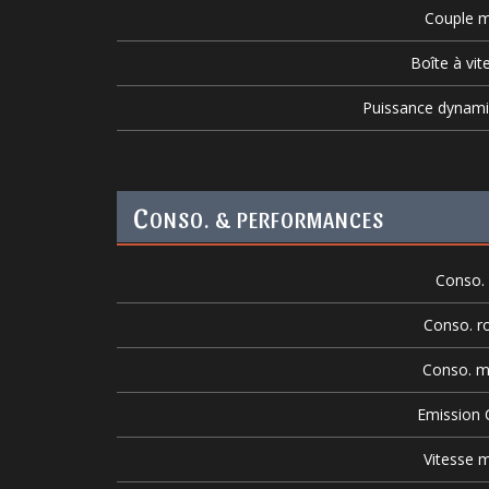
Couple m
Boîte à vit
Puissance dynam
C
ONSO. & PERFORMANCES
Conso. v
Conso. r
Conso. m
Emission
Vitesse m