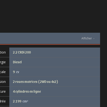
Afficher
-
tion
2.2 CRDi 200
rgie
Diesel
cale
9
cv
sion
2 roues motrices ( 2WD ou 4x2 )
ture
4 cylindres en ligne
drée
2.199
cm³