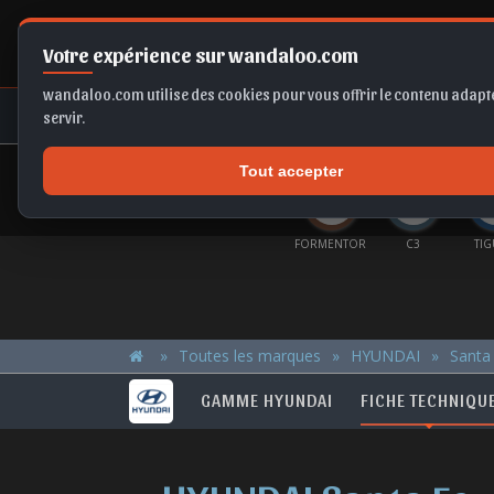
Votre expérience sur wandaloo.com
wandaloo.com utilise des cookies pour vous offrir le contenu adapté
NEUF
OCCASION
COMPARAT
servir.
Tout accepter
OFFRES DU MOMENT
RSA
FRONTERA
SELTOS
EX2
FORMENTOR
C3
TI
Toutes les marques
HYUNDAI
Santa
GAMME HYUNDAI
FICHE TECHNIQU