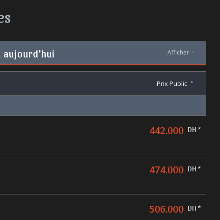
es
à aujourd'hui
Afficher
-
Prix Public
*
442.000
DH *
474.000
DH *
506.000
DH *