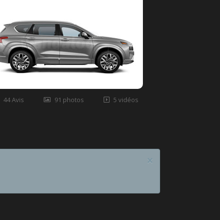
44 Avis
91 photos
5 vidéos
×