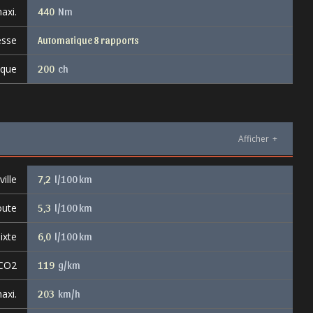
axi.
440
Nm
esse
Automatique 8 rapports
ique
200
ch
Afficher
+
ille
7,2
l/100 km
oute
5,3
l/100 km
ixte
6,0
l/100 km
 CO2
119
g/km
axi.
203
km/h