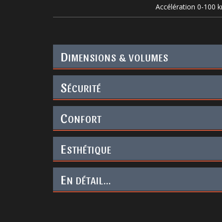
Accélération 0-100 
D
IMENSIONS & VOLUMES
S
ÉCURITÉ
C
ONFORT
E
STHÉTIQUE
E
N DÉTAIL...