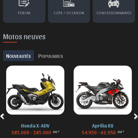
FORUM
COTE / OCCASION
CONCESSIONNAIRES
Motos neuves
N
P
OUVEAUTÉS
OPULAIRES
Honda X-ADV
Aprilia RS
185.000 - 185.000
54.950 - 61.950
DH *
DH *