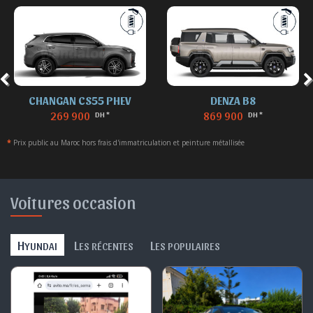
CHANGAN CS55 PHEV
DENZA B8
269 900
869 900
DH *
DH *
*
Prix public au Maroc hors frais d'immatriculation et peinture métallisée
Voitures occasion
H
L
L
YUNDAI
ES RÉCENTES
ES POPULAIRES