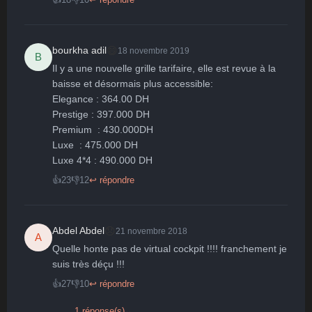
😄
bourkha adil
18 novembre 2019
B
Il y a une nouvelle grille tarifaire, elle est revue à la 
baisse et désormais plus accessible:

Elegance : 364.00 DH

Prestige : 397.000 DH

Premium  : 430.000DH

Luxe  : 475.000 DH

👍
23
👎
12
↩ répondre
😞
Abdel Abdel
21 novembre 2018
A
Quelle honte pas de virtual cockpit !!!! franchement je 
suis très déçu !!!
👍
27
👎
10
↩ répondre
1 réponse(s)
⌄