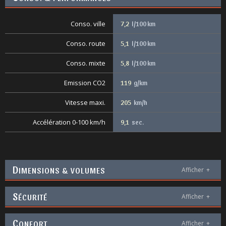
Conso. ville
7,2
l/100 km
Conso. route
5,1
l/100 km
Conso. mixte
5,8
l/100 km
Emission CO2
119
g/km
Vitesse maxi.
205
km/h
Accélération 0-100 km/h
9,1
sec.
D
IMENSIONS & VOLUMES
Afficher
+
S
ÉCURITÉ
Afficher
+
C
ONFORT
Afficher
+