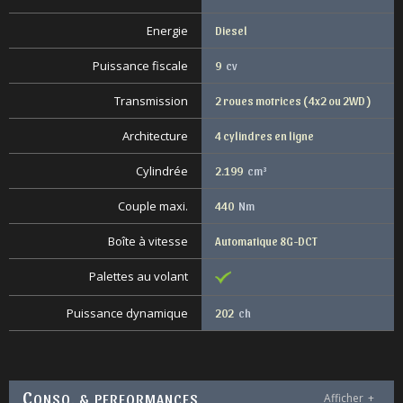
Energie
Diesel
Puissance fiscale
9
cv
Transmission
2 roues motrices ( 4x2 ou 2WD )
Architecture
4 cylindres en ligne
Cylindrée
2.199
cm³
Couple maxi.
440
Nm
Boîte à vitesse
Automatique 8G-DCT
Palettes au volant
Puissance dynamique
202
ch
C
ONSO. & PERFORMANCES
Afficher
+