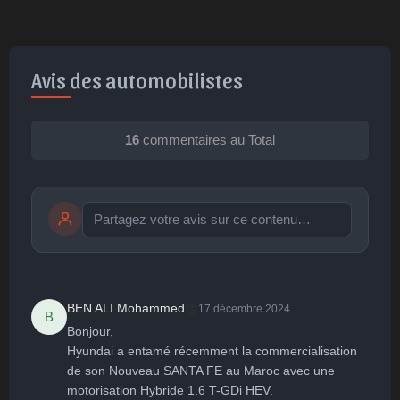
Avis des automobilistes
16
commentaires au Total
Publier
publication immédiate
👏
BEN ALI Mohammed
17 décembre 2024
B
Bonjour,

🤩
👏
😄
🙂
😐
Hyundai a entamé récemment la commercialisation 
de son Nouveau SANTA FE au Maroc avec une 
Parfait
Bravo
Réjoui
Content
Indifférent
😮
😞
😠
😨
motorisation Hybride 1.6 T-GDi HEV.
