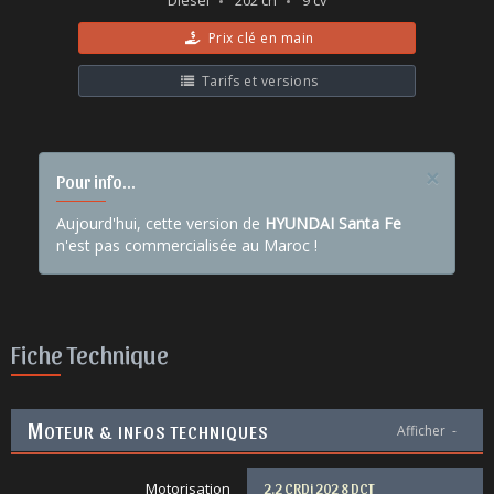
Diesel
202 ch
9 cv
Prix clé en main
Tarifs et versions
×
Pour info...
Aujourd'hui, cette version de
HYUNDAI Santa Fe
n'est pas commercialisée au Maroc !
Fiche Technique
M
OTEUR & INFOS TECHNIQUES
Afficher
-
Motorisation
2.2 CRDi 202 8 DCT