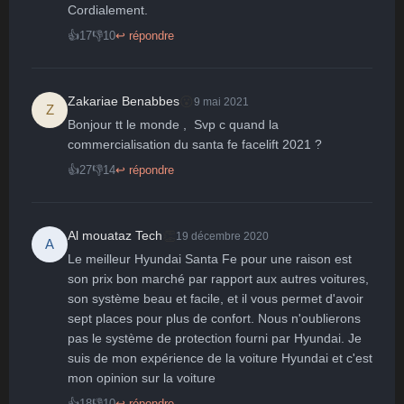
Surpris
Déçu
Enervé
Effrayé
Cordialement.
👍
17
👎
10
↩ répondre
😮
Zakariae Benabbes
9 mai 2021
Z
Bonjour tt le monde ,  Svp c quand la 
commercialisation du santa fe facelift 2021 ?
👍
27
👎
14
↩ répondre
👏
Al mouataz Tech
19 décembre 2020
A
Le meilleur Hyundai Santa Fe pour une raison est 
son prix bon marché par rapport aux autres voitures, 
son système beau et facile, et il vous permet d'avoir 
sept places pour plus de confort. Nous n'oublierons 
pas le système de protection fourni par Hyundai. Je 
suis de mon expérience de la voiture Hyundai et c'est 
mon opinion sur la voiture
👍
18
👎
10
↩ répondre