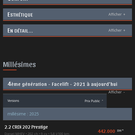
E
STHÉTIQUE
Afficher
+
E
N DÉTAIL...
Afficher
+
Millésimes
4
ème génération - Facelift - 2021 à aujourd'hui
Afficher
-
Versions
Prix Public
*
millésime : 2025
2.2 CRDi 202 Prestige
442.000
DH *
Diesel MHEV
202 ch
9 cv
5,8 l/100 km