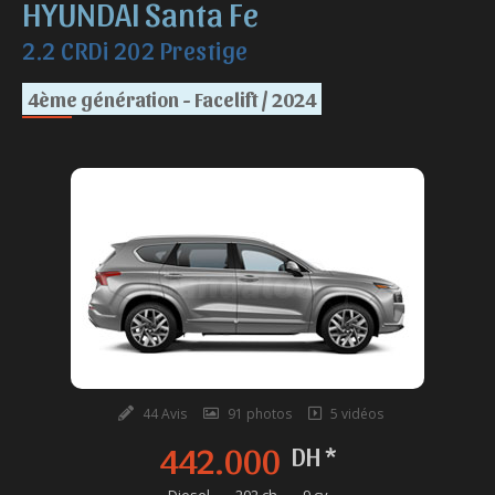
HYUNDAI Santa Fe
2.2 CRDi 202 Prestige
4ème génération - Facelift / 2024
44 Avis
91 photos
5 vidéos
442.000
DH *