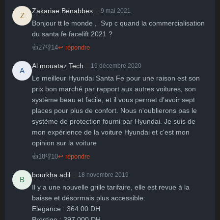
😮
Zakariae Benabbes
9 mai 2021
Z
Bonjour tt le monde ,  Svp c quand la commercialisation 
du santa fe facelift 2021 ?
👍
27
👎
14
↩ répondre
👏
Al mouataz Tech
19 décembre 2020
A
Le meilleur Hyundai Santa Fe pour une raison est son 
prix bon marché par rapport aux autres voitures, son 
système beau et facile, et il vous permet d'avoir sept 
places pour plus de confort. Nous n'oublierons pas le 
système de protection fourni par Hyundai. Je suis de 
mon expérience de la voiture Hyundai et c'est mon 
opinion sur la voiture
👍
18
👎
10
↩ répondre
😄
bourkha adil
18 novembre 2019
B
Il y a une nouvelle grille tarifaire, elle est revue à la 
baisse et désormais plus accessible:

Elegance : 364.00 DH

Prestige : 397.000 DH
