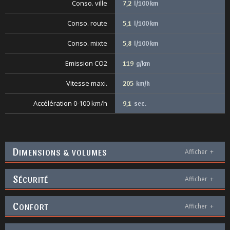
Conso. ville
7,2
l/100 km
Conso. route
5,1
l/100 km
Conso. mixte
5,8
l/100 km
Emission CO2
119
g/km
Vitesse maxi.
205
km/h
Accélération 0-100 km/h
9,1
sec.
D
IMENSIONS & VOLUMES
Afficher
+
S
ÉCURITÉ
Afficher
+
C
ONFORT
Afficher
+