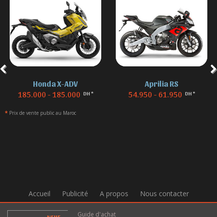
Honda X-ADV
Aprilia RS
185.000 - 185.000
54.950 - 61.950
DH *
DH *
*
Prix de vente public au Maroc
Accueil
Publicité
A propos
Nous contacter
Guide d'achat