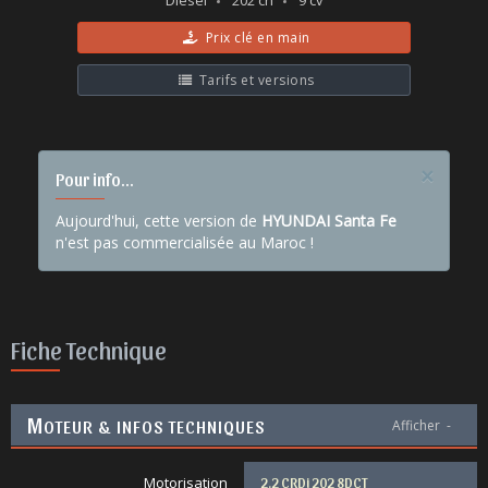
Diesel
202 ch
9 cv
Prix clé en main
Tarifs et versions
×
Pour info...
Aujourd'hui, cette version de
HYUNDAI Santa Fe
n'est pas commercialisée au Maroc !
Fiche Technique
M
OTEUR & INFOS TECHNIQUES
Afficher
-
Motorisation
2.2 CRDi 202 8DCT