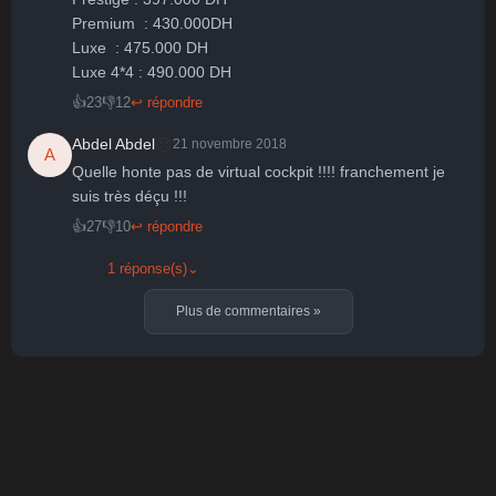
Premium  : 430.000DH

Luxe  : 475.000 DH

👍
23
👎
12
↩ répondre
😞
Abdel Abdel
21 novembre 2018
A
Quelle honte pas de virtual cockpit !!!! franchement je 
suis très déçu !!!
👍
27
👎
10
↩ répondre
1 réponse(s)
⌄
Plus de commentaires
»