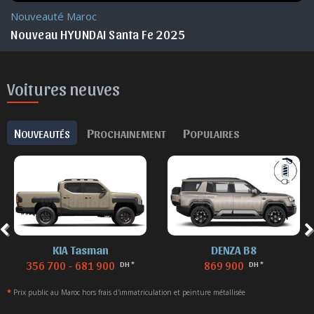
Nouveauté Maroc
Nouveau HYUNDAI Santa Fe 2025
Voitures neuves
N
P
P
OUVEAUTÉS
ROCHAINEMENT
OPULAIRES
KIA Tasman
DENZA B8
356 700 - 681 900
869 900
DH *
DH *
*
Prix public au Maroc hors frais d'immatriculation et peinture métallisée