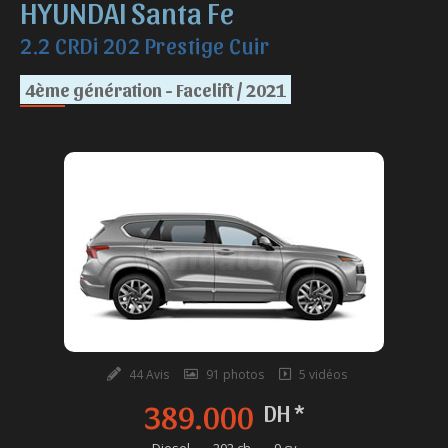
HYUNDAI Santa Fe
2.2 CRDi 202 Prestige Cuir
4ème génération - Facelift / 2021
44 Avis
91 photos
5 vidéos
389.000
DH *