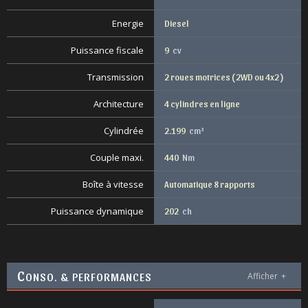
Energie
Diesel
Puissance fiscale
9
cv
Transmission
2 roues motrices ( 2WD ou 4x2 )
Architecture
4 cylindres en ligne
Cylindrée
2.199
cm³
Couple maxi.
440
Nm
Boîte à vitesse
Automatique 8 rapports
Puissance dynamique
202
ch
C
ONSO. & PERFORMANCES
Afficher
+