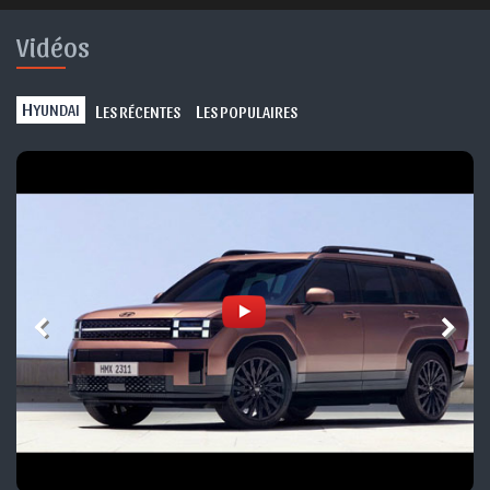
Vidéos
H
L
L
YUNDAI
ES RÉCENTES
ES POPULAIRES