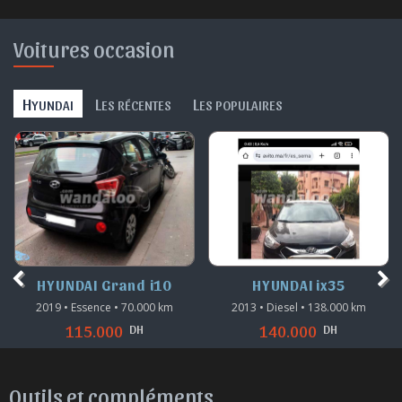
Voitures occasion
H
L
L
YUNDAI
ES RÉCENTES
ES POPULAIRES
HYUNDAI Grand i10
HYUNDAI ix35
2019 • Essence • 70.000 km
2013 • Diesel • 138.000 km
DH
DH
115.000
140.000
Outils et compléments