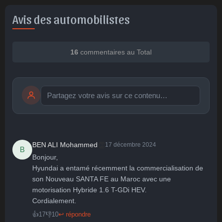
Avis des automobilistes
16
commentaires au Total
Publier
publication immédiate
👏
BEN ALI Mohammed
17 décembre 2024
B
Bonjour,

Hyundai a entamé récemment la commercialisation de 
🤩
👏
😄
🙂
😐
son Nouveau SANTA FE au Maroc avec une 
Parfait
Bravo
Réjoui
Content
Indifférent
😮
😞
😠
😨
motorisation Hybride 1.6 T-GDi HEV.

Surpris
Déçu
Enervé
Effrayé
Cordialement.
👍
17
👎
10
↩ répondre