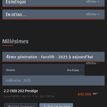
E
STHÉTIQUE
Afficher
+
E
N DÉTAIL...
Afficher
+
Millésimes
4
ème génération - Facelift - 2021 à aujourd'hui
Afficher
-
Versions
Prix Public
*
millésime : 2025
2.2 CRDi 202 Prestige
442.000
DH *
Diesel MHEV
202 ch
9 cv
5,8 l/100 km
Fiche Technique
Prix clé en main