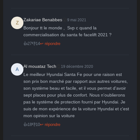
😮
Zakariae Benabbes
9 mai 2021
Z
Bonjour tt le monde ,  Svp c quand la 
commercialisation du santa fe facelift 2021 ?
👍
27
👎
14
↩ répondre
👏
Al mouataz Tech
19 décembre 2020
A
Le meilleur Hyundai Santa Fe pour une raison est 
son prix bon marché par rapport aux autres voitures, 
son système beau et facile, et il vous permet d'avoir 
sept places pour plus de confort. Nous n'oublierons 
pas le système de protection fourni par Hyundai. Je 
suis de mon expérience de la voiture Hyundai et c'est 
mon opinion sur la voiture
👍
18
👎
10
↩ répondre