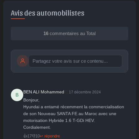
Avis des automobilistes
16
commentaires au Total
Publier
publication immédiate
👏
BEN ALI Mohammed
17 décembre 2024
B
Bonjour,

🤩
👏
😄
🙂
😐
Hyundai a entamé récemment la commercialisation 
de son Nouveau SANTA FE au Maroc avec une 
Parfait
Bravo
Réjoui
Content
Indifférent
😮
😞
😠
😨
motorisation Hybride 1.6 T-GDi HEV.

Surpris
Déçu
Enervé
Effrayé
Cordialement.
👍
17
👎
10
↩ répondre