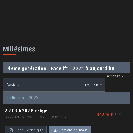
Millésimes
4
ème génération - Facelift - 2021 à aujourd'hui
Afficher
-
Versions
Prix Public
*
millésime : 2025
2.2 CRDi 202 Prestige
442.000
DH *
Diesel MHEV
202 ch
9 cv
5,8 l/100 km
Fiche Technique
Prix clé en main