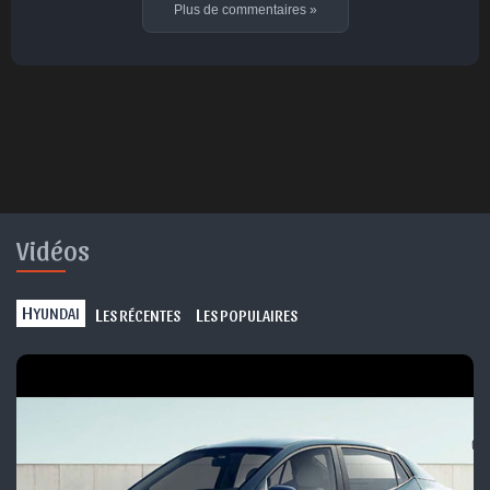
Plus de commentaires
»
Vidéos
H
L
L
YUNDAI
ES RÉCENTES
ES POPULAIRES