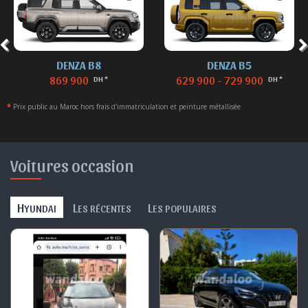
DENZA B8
DENZA B5
869 900
629 900 - 729 900
DH *
DH *
*
Prix public au Maroc hors frais d'immatriculation et peinture métallisée
Voitures occasion
H
L
L
YUNDAI
ES RÉCENTES
ES POPULAIRES