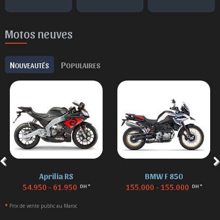
Motos neuves
N
P
OUVEAUTÉS
OPULAIRES
Aprilia RS
BMW F 850
54.950 - 61.950
155.000 - 155.000
DH *
DH *
*
Prix de vente public au Maroc