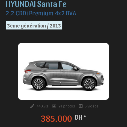
HYUNDAI Santa Fe
2.2 CRDi Premium 4x2 BVA
3ème génération / 2013
44 Avis
91 photos
5 vidéos
385.000
DH *