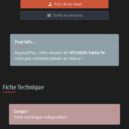
Prix clé en main
Tarifs et versions
×
Pour info...
Aujourd'hui, cette version de
HYUNDAI Santa Fe
n'est pas commercialisée au Maroc !
Fiche Technique
×
Ooops !
Fiche technique indisponible !