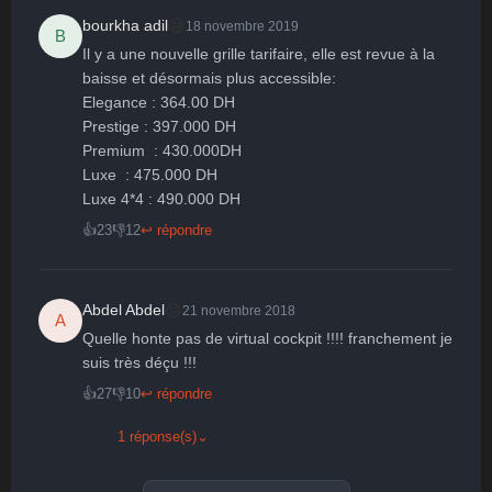
😄
bourkha adil
18 novembre 2019
B
Il y a une nouvelle grille tarifaire, elle est revue à la 
baisse et désormais plus accessible:

Elegance : 364.00 DH

Prestige : 397.000 DH

Premium  : 430.000DH

Luxe  : 475.000 DH

👍
23
👎
12
↩ répondre
😞
Abdel Abdel
21 novembre 2018
A
Quelle honte pas de virtual cockpit !!!! franchement je 
suis très déçu !!!
👍
27
👎
10
↩ répondre
1 réponse(s)
⌄