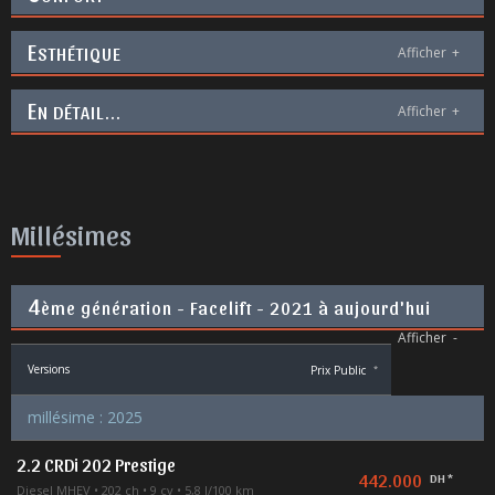
E
STHÉTIQUE
Afficher
+
E
N DÉTAIL...
Afficher
+
Millésimes
4
ème génération - Facelift - 2021 à aujourd'hui
Afficher
-
Versions
Prix Public
*
millésime : 2025
2.2 CRDi 202 Prestige
442.000
DH *
Diesel MHEV
202 ch
9 cv
5,8 l/100 km