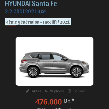
HYUNDAI Santa Fe
2.2 CRDi 202 Luxe
4ème génération - Facelift / 2021
44 Avis
91 photos
5 vidéos
476.000
DH *