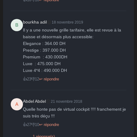
😄
bourkha adil
18 novembre 2019
B
Il y a une nouvelle grille tarifaire, elle est revue à la 
baisse et désormais plus accessible:

Elegance : 364.00 DH

Prestige : 397.000 DH

Premium  : 430.000DH

Luxe  : 475.000 DH

👍
23
👎
12
↩ répondre
😞
Abdel Abdel
21 novembre 2018
A
Quelle honte pas de virtual cockpit !!!! franchement je 
suis très déçu !!!
👍
27
👎
10
↩ répondre
1 réponse(s)
⌄