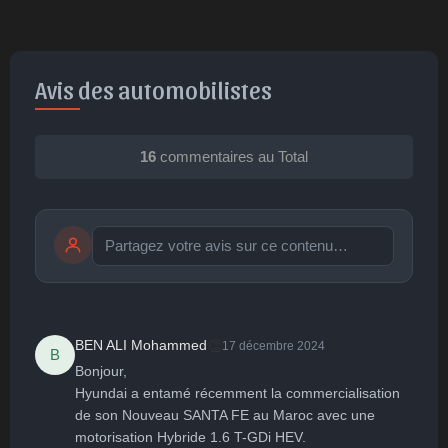
Avis des automobilistes
16
commentaires au Total
Publier
publication immédiate
👏
BEN ALI Mohammed
17 décembre 2024
B
Bonjour,

🤩
👏
😄
🙂
😐
Hyundai a entamé récemment la commercialisation 
de son Nouveau SANTA FE au Maroc avec une 
Parfait
Bravo
Réjoui
Content
Indifférent
😮
😞
😠
😨
motorisation Hybride 1.6 T-GDi HEV.
