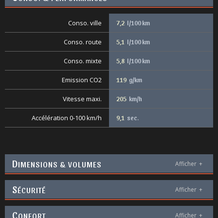
Conso. ville
7,2
l/100 km
Conso. route
5,1
l/100 km
Conso. mixte
5,8
l/100 km
Emission CO2
119
g/km
Vitesse maxi.
205
km/h
Accélération 0-100 km/h
9,1
sec.
D
IMENSIONS & VOLUMES
Afficher
+
S
ÉCURITÉ
Afficher
+
C
ONFORT
Afficher
+