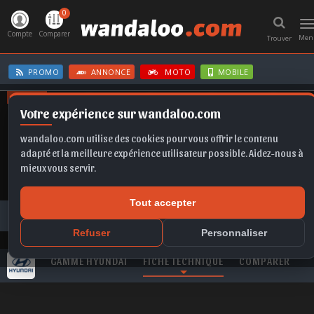
0
T
n
Compte
Comparer
Men
Trouver
PROMO
ANNONCE
MOTO
MOBILE
OFFRES
Votre expérience sur wandaloo.com
SELTOS
SPORTAGE
FORMENTOR
KAMIQ
GOLF
wandaloo.com utilise des cookies pour vous offrir le contenu
adapté et la meilleure expérience utilisateur possible. Aidez-nous à
mieux vous servir.
Tout accepter
Toutes les marques
HYUNDAI
Santa Fe
HYUNDAI Santa Fe 2.2 CRDi 202 Luxe neuve au Maroc
Refuser
Personnaliser
GAMME HYUNDAI
FICHE TECHNIQUE
COMPARER
V