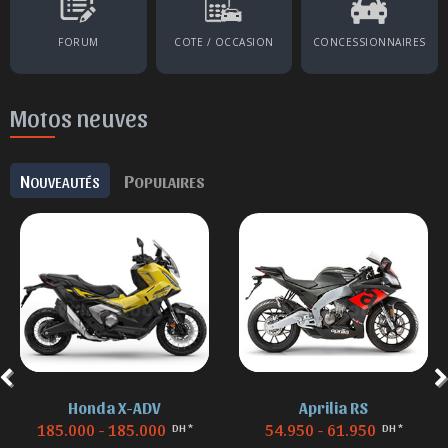
FORUM
COTE / OCCASION
CONCESSIONNAIRES
Motos neuves
N
P
OUVEAUTÉS
OPULAIRES
Aprilia RS
BMW F 850
54.950 - 61.950
155.000 - 155.000
DH *
DH *