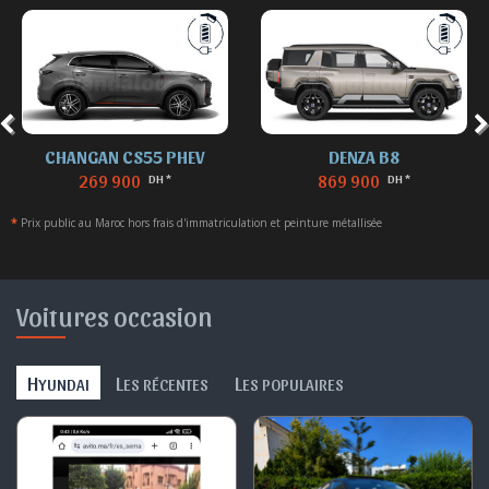
CHANGAN CS55 PHEV
DENZA B8
269 900
869 900
DH *
DH *
*
Prix public au Maroc hors frais d'immatriculation et peinture métallisée
Voitures occasion
H
L
L
YUNDAI
ES RÉCENTES
ES POPULAIRES