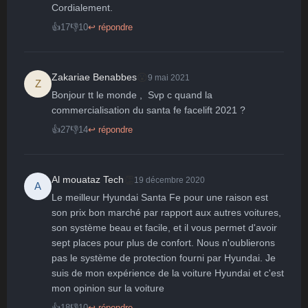
Surpris
Déçu
Enervé
Effrayé
Cordialement.
👍
17
👎
10
↩ répondre
😮
Zakariae Benabbes
9 mai 2021
Z
Bonjour tt le monde ,  Svp c quand la 
commercialisation du santa fe facelift 2021 ?
👍
27
👎
14
↩ répondre
👏
Al mouataz Tech
19 décembre 2020
A
Le meilleur Hyundai Santa Fe pour une raison est 
son prix bon marché par rapport aux autres voitures, 
son système beau et facile, et il vous permet d'avoir 
sept places pour plus de confort. Nous n'oublierons 
pas le système de protection fourni par Hyundai. Je 
suis de mon expérience de la voiture Hyundai et c'est 
mon opinion sur la voiture
👍
18
👎
10
↩ répondre