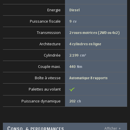
Energie
Diesel
Puissance fiscale
9
cv
Transmission
2 roues motrices ( 2WD ou 4x2 )
Architecture
4 cylindres en ligne
Cylindrée
2.199
cm³
Couple maxi.
440
Nm
Boîte à vitesse
Automatique 8 rapports
Palettes au volant
Puissance dynamique
202
ch
C
ONSO. & PERFORMANCES
Afficher
+