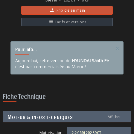
Diesel
202 ch
9 cv
Prix clé en main
Tarifs et versions
×
Pour info...
Aujourd'hui, cette version de
HYUNDAI Santa Fe
n'est pas commercialisée au Maroc !
Fiche Technique
M
OTEUR & INFOS TECHNIQUES
Afficher
-
Motorisation
2.2 CRDi 202 8DCT