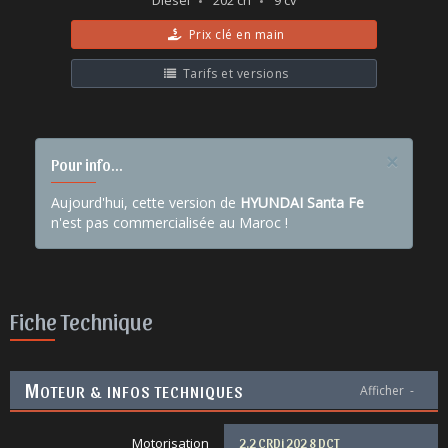
Diesel
202 ch
9 cv
Prix clé en main
Tarifs et versions
×
Pour info...
Aujourd'hui, cette version de
HYUNDAI Santa Fe
n'est pas commercialisée au Maroc !
Fiche Technique
M
OTEUR & INFOS TECHNIQUES
Afficher
-
Motorisation
2.2 CRDi 202 8 DCT