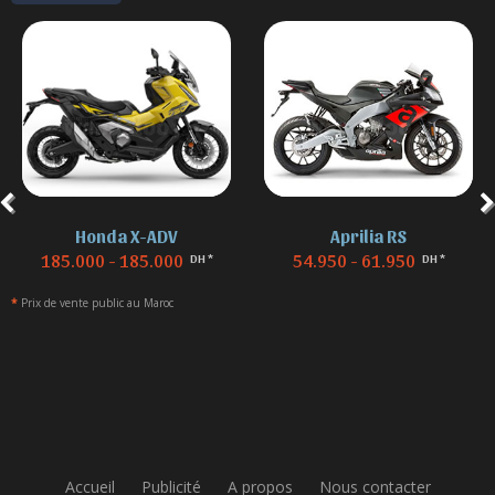
Aprilia RS
BMW F 850
54.950 - 61.950
155.000 - 155.000
DH *
DH *
*
Prix de vente public au Maroc
Accueil
Publicité
A propos
Nous contacter