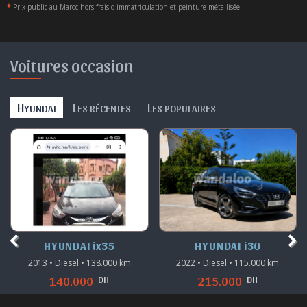
*
Prix public au Maroc hors frais d'immatriculation et peinture métallisée
Voitures occasion
H
L
L
YUNDAI
ES RÉCENTES
ES POPULAIRES
HYUNDAI ix35
HYUNDAI i30
2013 • Diesel • 138.000 km
2022 • Diesel • 115.000 km
DH
DH
140.000
215.000