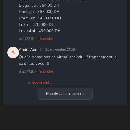
Elegance : 364.00 DH

Prestige : 397.000 DH

Premium  : 430.000DH

Luxe  : 475.000 DH

👍
23
👎
12
↩ répondre
😞
Abdel Abdel
21 novembre 2018
A
Quelle honte pas de virtual cockpit !!!! franchement je 
suis très déçu !!!
👍
27
👎
10
↩ répondre
1 réponse(s)
⌄
Plus de commentaires
»