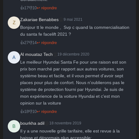
👍
17
👎
10
↩ répondre
😮
Zakariae Benabbes
9 mai 2021
Z
Bonjour tt le monde ,  Svp c quand la commercialisation 
du santa fe facelift 2021 ?
👍
27
👎
14
↩ répondre
👏
Al mouataz Tech
19 décembre 2020
A
Le meilleur Hyundai Santa Fe pour une raison est son 
prix bon marché par rapport aux autres voitures, son 
système beau et facile, et il vous permet d'avoir sept 
places pour plus de confort. Nous n'oublierons pas le 
système de protection fourni par Hyundai. Je suis de 
mon expérience de la voiture Hyundai et c'est mon 
opinion sur la voiture
👍
18
👎
10
↩ répondre
😄
bourkha adil
18 novembre 2019
B
Il y a une nouvelle grille tarifaire, elle est revue à la 
baisse et désormais plus accessible:
