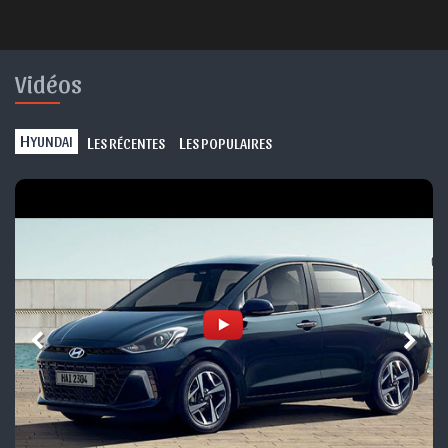
Vidéos
H
L
L
YUNDAI
ES RÉCENTES
ES POPULAIRES