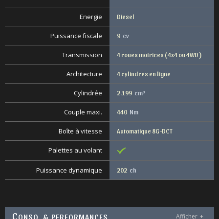
Energie
Diesel
Puissance fiscale
9
cv
Transmission
4 roues motrices ( 4x4 ou 4WD )
Architecture
4 cylindres en ligne
Cylindrée
2.199
cm³
Couple maxi.
440
Nm
Boîte à vitesse
Automatique 8G-DCT
Palettes au volant
Puissance dynamique
202
ch
C
ONSO. & PERFORMANCES
Afficher
+