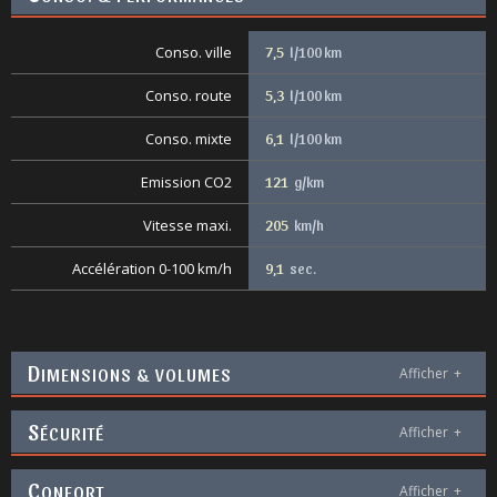
Conso. ville
7,5
l/100 km
Conso. route
5,3
l/100 km
Conso. mixte
6,1
l/100 km
Emission CO2
121
g/km
Vitesse maxi.
205
km/h
Accélération 0-100 km/h
9,1
sec.
D
IMENSIONS & VOLUMES
Afficher
+
S
ÉCURITÉ
Afficher
+
C
ONFORT
Afficher
+