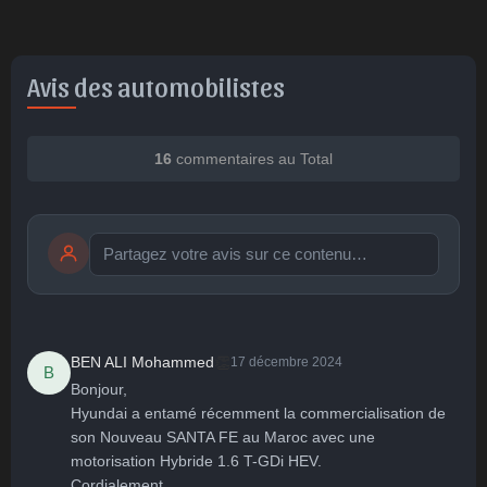
Avis des automobilistes
16
commentaires au Total
Publier
publication immédiate
👏
BEN ALI Mohammed
17 décembre 2024
B
Bonjour,

Hyundai a entamé récemment la commercialisation de 
🤩
👏
😄
🙂
😐
son Nouveau SANTA FE au Maroc avec une 
Parfait
Bravo
Réjoui
Content
Indifférent
😮
😞
😠
😨
motorisation Hybride 1.6 T-GDi HEV.

Surpris
Déçu
Enervé
Effrayé
Cordialement.