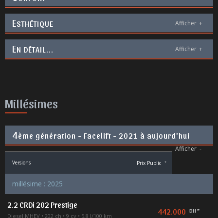
E
STHÉTIQUE
Afficher
+
E
N DÉTAIL...
Afficher
+
Millésimes
4
ème génération - Facelift - 2021 à aujourd'hui
Afficher
-
Versions
Prix Public
*
millésime : 2025
2.2 CRDi 202 Prestige
442.000
DH *
Diesel MHEV
202 ch
9 cv
5,8 l/100 km