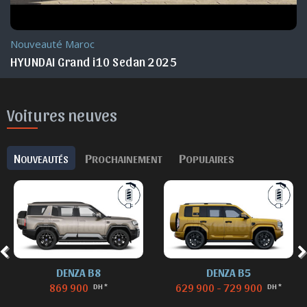
Nouveauté Maroc
HYUNDAI Grand i10 Sedan 2025
Voitures neuves
N
P
P
OUVEAUTÉS
ROCHAINEMENT
OPULAIRES
DENZA B8
DENZA B5
869 900
629 900 - 729 900
DH *
DH *