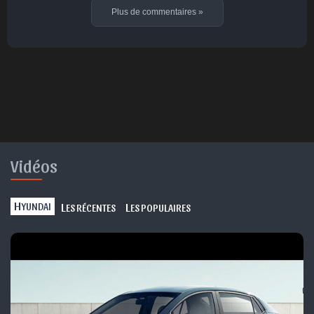
Plus de commentaires
»
Vidéos
H
L
L
YUNDAI
ES RÉCENTES
ES POPULAIRES