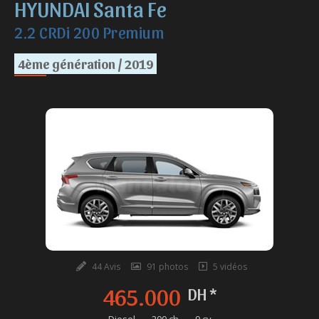
HYUNDAI Santa Fe
2.2 CRDi 200 Premium
4ème génération / 2019
44 Avis
91 photos
5 vidéos
465.000
DH *