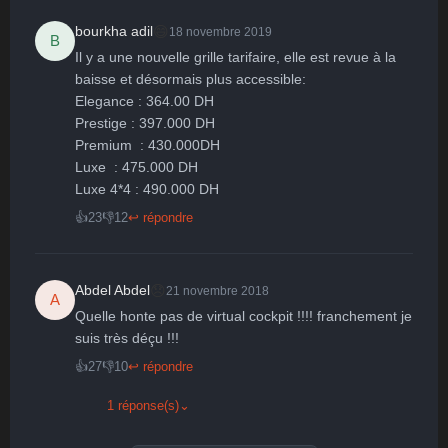
😄
bourkha adil
18 novembre 2019
B
Il y a une nouvelle grille tarifaire, elle est revue à la 
baisse et désormais plus accessible:

Elegance : 364.00 DH

Prestige : 397.000 DH

Premium  : 430.000DH

Luxe  : 475.000 DH

👍
23
👎
12
↩ répondre
😞
Abdel Abdel
21 novembre 2018
A
Quelle honte pas de virtual cockpit !!!! franchement je 
suis très déçu !!!
👍
27
👎
10
↩ répondre
1 réponse(s)
⌄