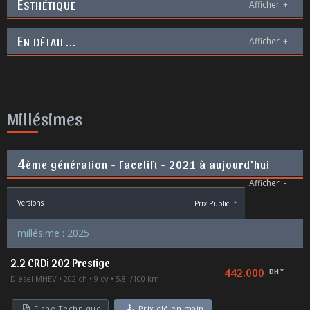
E
STHÉTIQUE
Afficher
+
E
N DÉTAIL...
Afficher
+
Millésimes
4
ème génération - Facelift - 2021 à aujourd'hui
Afficher
-
Versions
Prix Public
*
millésime : 2025
2.2 CRDi 202 Prestige
442.000
DH *
Diesel MHEV
202 ch
9 cv
5,8 l/100 km
Fiche Technique
Prix clé en main