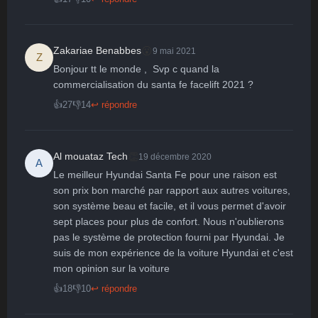
😮
Zakariae Benabbes
9 mai 2021
Z
Bonjour tt le monde ,  Svp c quand la 
commercialisation du santa fe facelift 2021 ?
👍
27
👎
14
↩ répondre
👏
Al mouataz Tech
19 décembre 2020
A
Le meilleur Hyundai Santa Fe pour une raison est 
son prix bon marché par rapport aux autres voitures, 
son système beau et facile, et il vous permet d'avoir 
sept places pour plus de confort. Nous n'oublierons 
pas le système de protection fourni par Hyundai. Je 
suis de mon expérience de la voiture Hyundai et c'est 
mon opinion sur la voiture
👍
18
👎
10
↩ répondre