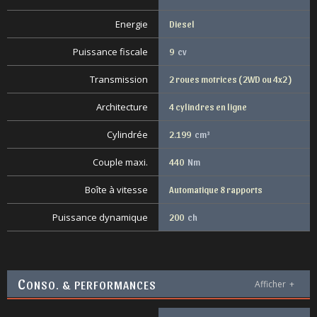
Energie
Diesel
Puissance fiscale
9
cv
Transmission
2 roues motrices ( 2WD ou 4x2 )
Architecture
4 cylindres en ligne
Cylindrée
2.199
cm³
Couple maxi.
440
Nm
Boîte à vitesse
Automatique 8 rapports
Puissance dynamique
200
ch
C
ONSO. & PERFORMANCES
Afficher
+