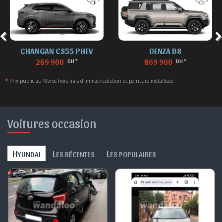
CHANGAN CS55 PHEV
DENZA B8
269 900
869 900
DH *
DH *
*
Prix public au Maroc hors frais d'immatriculation et peinture métallisée
Voitures occasion
H
L
L
YUNDAI
ES RÉCENTES
ES POPULAIRES