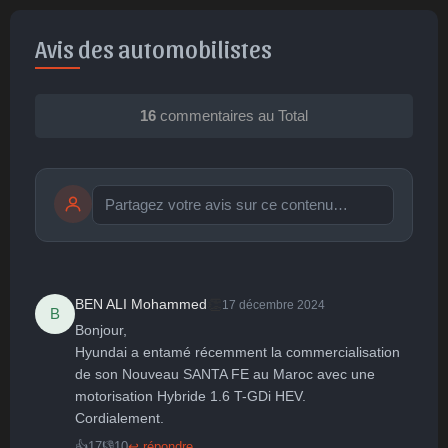
Avis des automobilistes
16
commentaires au Total
Publier
publication immédiate
👏
BEN ALI Mohammed
17 décembre 2024
B
Bonjour,

🤩
👏
😄
🙂
😐
Hyundai a entamé récemment la commercialisation 
de son Nouveau SANTA FE au Maroc avec une 
Parfait
Bravo
Réjoui
Content
Indifférent
😮
😞
😠
😨
motorisation Hybride 1.6 T-GDi HEV.

Surpris
Déçu
Enervé
Effrayé
Cordialement.
👍
17
👎
10
↩ répondre