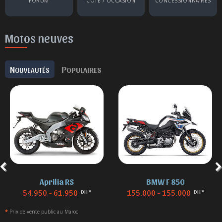
FORUM
COTE / OCCASION
CONCESSIONNAIRES
Motos neuves
N
P
OUVEAUTÉS
OPULAIRES
Aprilia RS
BMW F 850
54.950 - 61.950
155.000 - 155.000
DH *
DH *
*
Prix de vente public au Maroc