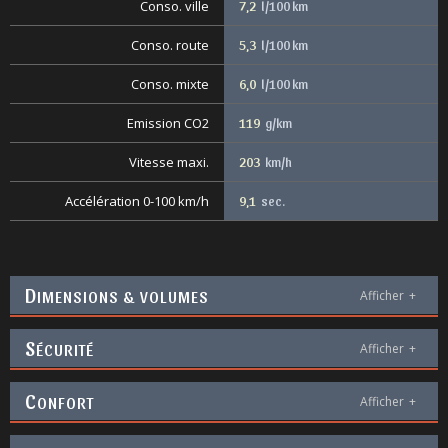
Conso. ville
7,2
l/100 km
Conso. route
5,3
l/100 km
Conso. mixte
6,0
l/100 km
Emission CO2
119
g/km
Vitesse maxi.
203
km/h
Accélération 0-100 km/h
9,1
sec.
D
IMENSIONS & VOLUMES
Afficher
+
S
ÉCURITÉ
Afficher
+
C
ONFORT
Afficher
+