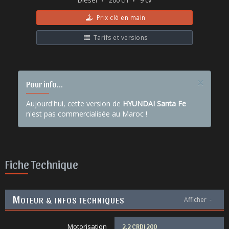
Diesel
200 ch
9 cv
Prix clé en main
Tarifs et versions
×
Pour info...
Aujourd'hui, cette version de
HYUNDAI Santa Fe
n'est pas commercialisée au Maroc !
Fiche Technique
M
OTEUR & INFOS TECHNIQUES
Afficher
-
Motorisation
2.2 CRDi 200