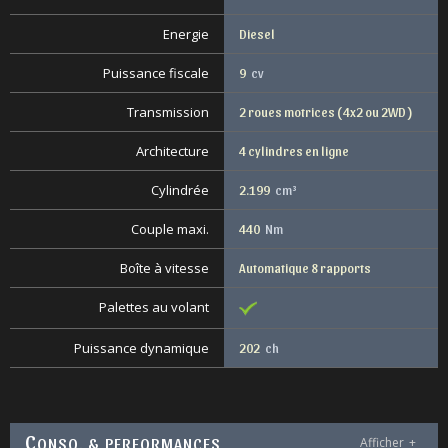
Energie
Diesel
Puissance fiscale
9
cv
Transmission
2 roues motrices ( 4x2 ou 2WD )
Architecture
4 cylindres en ligne
Cylindrée
2.199
cm³
Couple maxi.
440
Nm
Boîte à vitesse
Automatique 8 rapports
Palettes au volant
Puissance dynamique
202
ch
C
ONSO. & PERFORMANCES
Afficher
+