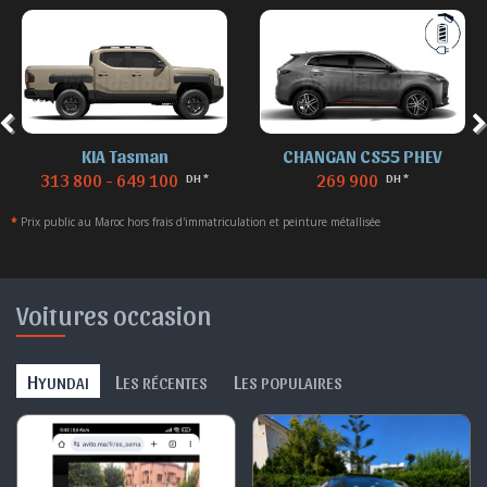
KIA Tasman
CHANGAN CS55 PHEV
313 800 - 649 100
269 900
DH *
DH *
*
Prix public au Maroc hors frais d'immatriculation et peinture métallisée
Voitures occasion
H
L
L
YUNDAI
ES RÉCENTES
ES POPULAIRES