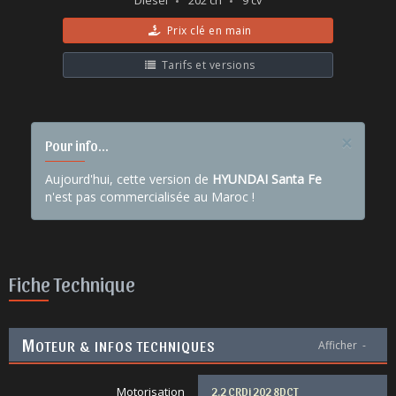
Diesel
202 ch
9 cv
Prix clé en main
Tarifs et versions
×
Pour info...
Aujourd'hui, cette version de
HYUNDAI Santa Fe
n'est pas commercialisée au Maroc !
Fiche Technique
M
OTEUR & INFOS TECHNIQUES
Afficher
-
Motorisation
2.2 CRDi 202 8DCT