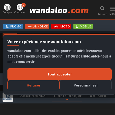
0
T
n
Compte
Comparer
Men
Trouver
PROMO
ANNONCE
MOTO
MOBILE
OFFRES
Votre expérience sur wandaloo.com
KAMIQ
IBIZA
FORMENTOR
FABIA
KAMIQ
wandaloo.com utilise des cookies pour vous offrir le contenu
adapté et la meilleure expérience utilisateur possible. Aidez-nous à
mieux vous servir.
Tout accepter
Toutes les marques
HYUNDAI
Santa Fe
HYUNDAI Santa Fe 2.2 CRDi 202 Ultimate neuve au Maroc
Refuser
Personnaliser
GAMME HYUNDAI
FICHE TECHNIQUE
COMPARER
V