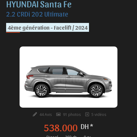
HYUNDAI Santa Fe
2.2 CRDi 202 Ultimate
4ème génération - Facelift / 2024
44 Avis
91 photos
5 vidéos
538.000
DH *