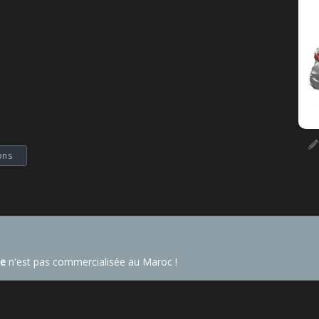
ons
Fe
n'est pas commercialisée au Maroc !