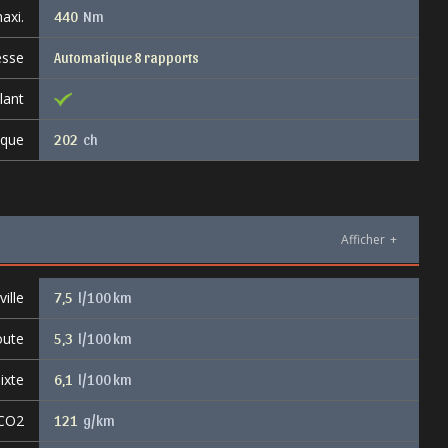
axi.
440
Nm
esse
Automatique 8 rapports
lant
ique
202
ch
Afficher
+
ille
7,5
l/100 km
oute
5,3
l/100 km
ixte
6,1
l/100 km
 CO2
121
g/km