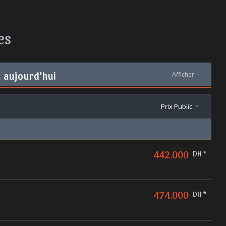
es
à aujourd'hui
Afficher
-
Prix Public
*
442.000
DH *
474.000
DH *