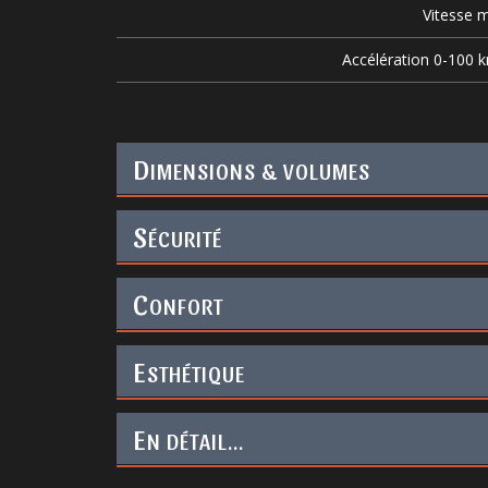
Vitesse m
Accélération 0-100 
D
IMENSIONS & VOLUMES
S
ÉCURITÉ
C
ONFORT
E
STHÉTIQUE
E
N DÉTAIL...