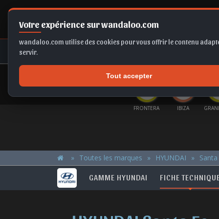
Votre expérience sur wandaloo.com
wandaloo.com utilise des cookies pour vous offrir le contenu adapté
NEUF
OCCASION
COMPARAT
servir.
Tout accepter
OFFRES DU MOMENT
LTOS
KAMIQ
FRONTERA EV
A6
FRONTERA
IBIZA
GRAN
Toutes les marques
HYUNDAI
Santa
GAMME HYUNDAI
FICHE TECHNIQU