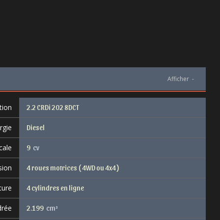
Afficher
-
tion
2.2 CRDi 202 8DCT
rgie
Diesel
cale
9
cv
sion
4 roues motrices ( 4WD ou 4x4 )
ture
4 cylindres en ligne
drée
2.199
cm³