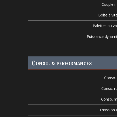
Couple m
Boîte à vit
Palettes au vo
Puissance dynam
C
ONSO. & PERFORMANCES
Conso. v
Conso. r
Conso. m
Emission