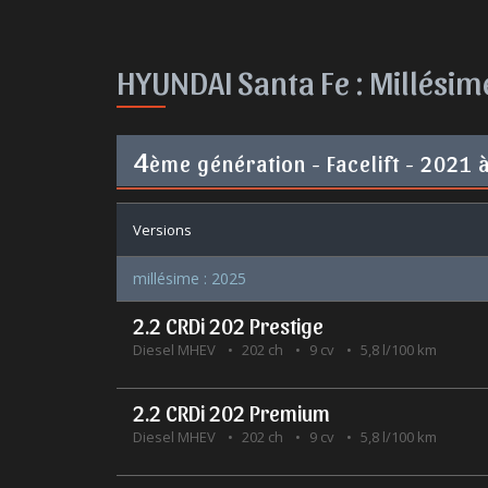
HYUNDAI Santa Fe :
Millésim
4
ème génération - Facelift - 2021 
Versions
millésime : 2025
2.2 CRDi 202 Prestige
Diesel MHEV
202 ch
9 cv
5,8 l/100 km
2.2 CRDi 202 Premium
Diesel MHEV
202 ch
9 cv
5,8 l/100 km