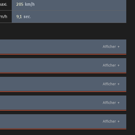
axi.
205
km/h
km/h
9,1
sec.
Afficher
+
Afficher
+
Afficher
+
Afficher
+
Afficher
+