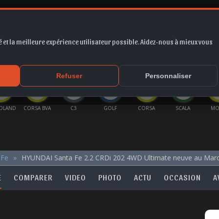
 et la meilleure expérience utilisateur possible. Aidez-nous à mieux vous
*
EUR
PROMO
COTE
FORUM
VIDÉO
ACTU
MA
Refuser
Personnaliser
DLAND
CORSA BVA
C3
GOLF
CORSA
SCALA
MO
 Fe
HYUNDAI Santa Fe 2.2 CRDi 202 4WD Ultimate neuve au Mar
E
COMPARER
VIDEO
PHOTO
ACTU
OCCASION
A