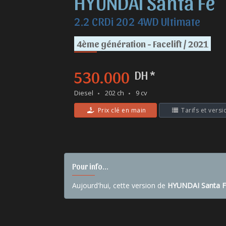
HYUNDAI Santa Fe
2.2 CRDi 202 4WD Ultimate
4ème génération - Facelift / 2021
530.000
DH *
Diesel
202 ch
9 cv
Prix clé en main
Tarifs et versi
Pour info...
Aujourd'hui, cette version de
HYUNDAI Santa 