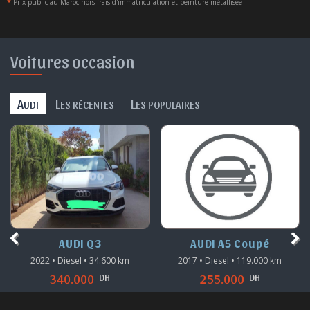
*
Prix public au Maroc hors frais d'immatriculation et peinture métallisée
Voitures occasion
A
L
L
UDI
ES RÉCENTES
ES POPULAIRES
AUDI Q3
AUDI A5 Coupé
2022 • Diesel • 34.600 km
2017 • Diesel • 119.000 km
DH
DH
340.000
255.000