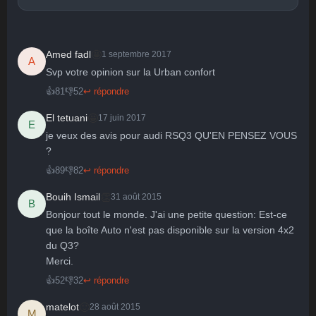
🤩
Amed fadl
1 septembre 2017
A
Svp votre opinion sur la Urban confort 
🤩
👏
😄
🙂
😐
👍
81
👎
52
↩ répondre
Parfait
Bravo
Réjoui
Content
Indifférent
😮
😞
😠
😨
🤩
El tetuani
17 juin 2017
E
Surpris
Déçu
Enervé
Effrayé
je veux des avis pour audi RSQ3 QU'EN PENSEZ VOUS 
?
👍
89
👎
82
↩ répondre
👏
Bouih Ismail
31 août 2015
B
Bonjour tout le monde. J'ai une petite question: Est-ce 
que la boîte Auto n'est pas disponible sur la version 4x2 
du Q3?

Merci.
👍
52
👎
32
↩ répondre
🙂
matelot
28 août 2015
M