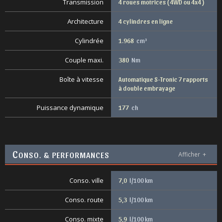
Transmission
4 roues motrices ( 4WD ou 4x4 )
Architecture
4 cylindres en ligne
Cylindrée
1.968
cm³
Couple maxi.
380
Nm
Boîte à vitesse
Automatique S-Tronic 7 rapports
à double embrayage
Puissance dynamique
177
ch
C
ONSO. & PERFORMANCES
Afficher
+
Conso. ville
7,0
l/100 km
Conso. route
5,3
l/100 km
Conso. mixte
5,9
l/100 km