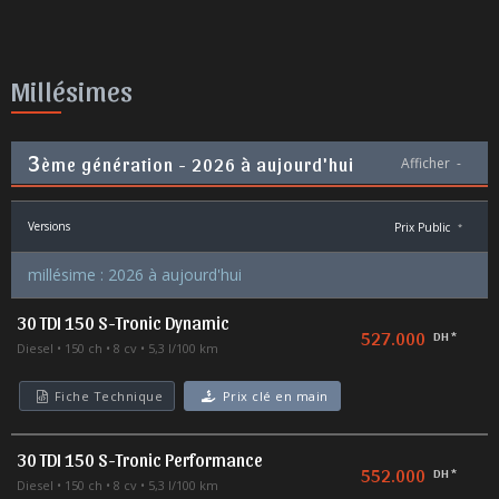
Millésimes
3
ème génération - 2026 à aujourd'hui
Afficher
-
Versions
Prix Public
*
millésime : 2026 à aujourd'hui
30 TDI 150 S-Tronic Dynamic
527.000
DH *
Diesel
150 ch
8 cv
5,3 l/100 km
Fiche Technique
Prix clé en main
30 TDI 150 S-Tronic Performance
552.000
DH *
Diesel
150 ch
8 cv
5,3 l/100 km