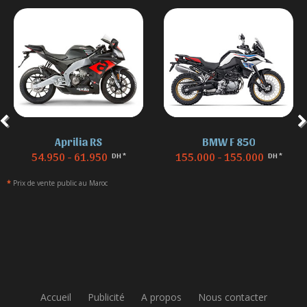
Aprilia RS
BMW F 850
54.950 - 61.950
155.000 - 155.000
DH *
DH *
*
Prix de vente public au Maroc
Accueil
Publicité
A propos
Nous contacter