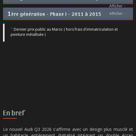
Afficher
-
1
ère génération - Phase I - 2011 à 2015
Afficher
-
*
Dernier prix public au Maroc ( hors frais d'immatriculation et
peinture métallisée )
En bref
Le nouvel Audi Q3 2026 s'affirme avec un design plus musclé et
un habitacle entièrement digitalisé intégrant un double écran