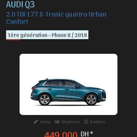
AUDI Q3
2.0 TDI 177 S-Tronic quattro Urban
Confort
1ère génération - Phase II / 2018
6 Avis
94 photos
8 vidéos
449.000
DH *