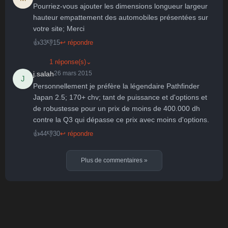
Pourriez-vous ajouter les dimensions longueur largeur 
hauteur empattement des automobiles présentées sur 
votre site; Merci
👍
33
👎
15
↩ répondre
1 réponse(s)
⌄
j.salah
26 mars 2015
J
Personnellement je préfère la légendaire Pathfinder 
Japan 2.5; 170+ chv; tant de puissance et d'options et 
de robustesse pour un prix de moins de 400.000 dh 
contre la Q3 qui dépasse ce prix avec moins d'options.
👍
44
👎
30
↩ répondre
Plus de commentaires
»