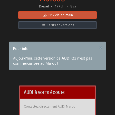
Diesel
177 ch
8 cv
Prix clé en main
Tarifs et versions
×
Pour info...
Aujourd'hui, cette version de
AUDI Q3
n'est pas
commercialisée au Maroc !
AUDI à votre écoute
Contactez directement AUDI Maroc