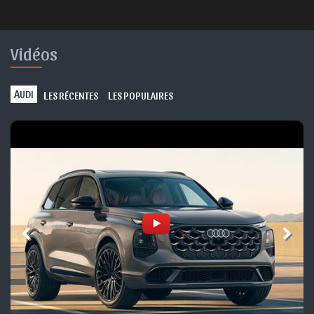
Vidéos
A
L
L
UDI
ES RÉCENTES
ES POPULAIRES