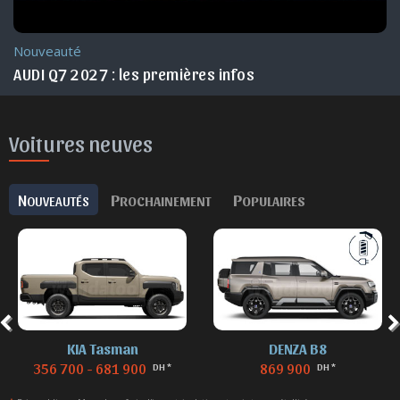
Nouveauté
AUDI Q7 2027 : les premières infos
Voitures neuves
N
P
P
OUVEAUTÉS
ROCHAINEMENT
OPULAIRES
KIA Tasman
DENZA B8
356 700 - 681 900
869 900
DH *
DH *