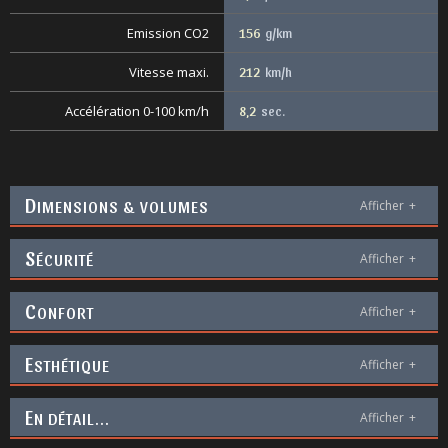
Emission CO2
156
g/km
Vitesse maxi.
212
km/h
Accélération 0-100 km/h
8,2
sec.
D
IMENSIONS & VOLUMES
Afficher
+
S
ÉCURITÉ
Afficher
+
C
ONFORT
Afficher
+
E
STHÉTIQUE
Afficher
+
E
N DÉTAIL...
Afficher
+