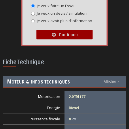
Je veux faire un Essai
Je veux un devis / simulation
Je veux avoir plus d'information
Continuer
Fiche Technique
M
OTEUR & INFOS TECHNIQUES
Afficher
-
Motorisation
2.0 TDI 177
Energie
Diesel
Puissance fiscale
8
cv