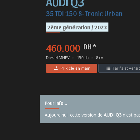
AUDI Q3
35 TDI 150 S-Tronic Urban
2ème génération / 2023
460.000
DH *
Diesel MHEV
150 ch
8 cv
Prix clé en main
Tarifs et versi
Pour info...
Aujourd'hui, cette version de
AUDI Q3
n'est pa