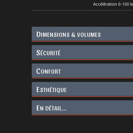
Accélération 0-100 
D
IMENSIONS & VOLUMES
S
ÉCURITÉ
C
ONFORT
E
STHÉTIQUE
E
N DÉTAIL...