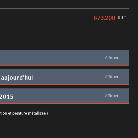
673.200
DH *
Afficher
-
 aujourd'hui
Afficher
-
 2015
Afficher
-
tion et peinture métallisée )