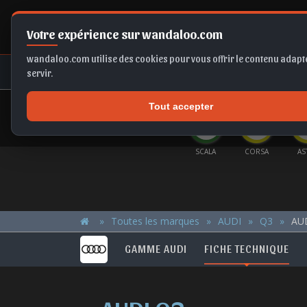
Votre expérience sur wandaloo.com
wandaloo.com utilise des cookies pour vous offrir le contenu adapté
NEUF
OCCASION
COMPARAT
servir.
Tout accepter
OFFRES DU MOMENT
10
SELTOS
TIGUAN
FRONTERA EV
SCALA
CORSA
AS
Toutes les marques
AUDI
Q3
AUD
GAMME AUDI
FICHE TECHNIQUE