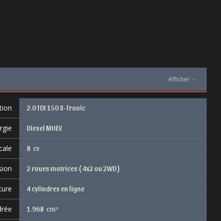
Afficher
-
tion
2.0 TDI 150 S-Tronic
rgie
Diesel MHEV
cale
8
cv
sion
2 roues motrices ( 4x2 ou 2WD )
ture
4 cylindres en ligne
drée
1.968
cm³