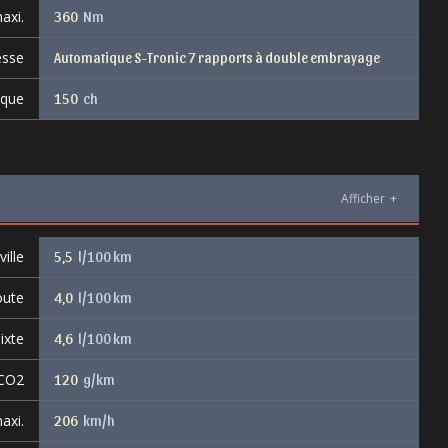
axi.
360
Nm
esse
Automatique S-Tronic 7 rapports à double embrayage
ique
150
ch
Afficher
+
ille
5,5
l/100 km
oute
4,0
l/100 km
ixte
4,6
l/100 km
 CO2
120
g/km
axi.
206
km/h