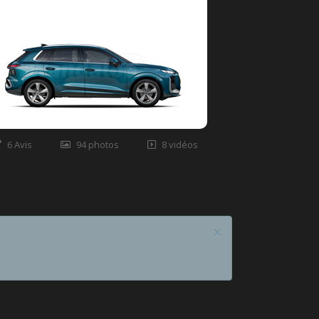
6 Avis
94 photos
8 vidéos
×