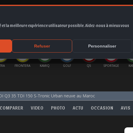
 et la meilleure expérience utilisateur possible. Aidez-nous à mieux vous
*
EUR
PROMO
COTE
FORUM
VIDÉO
ACTU
MA
Refuser
Personnaliser
TRA
FRONTERA
KAMIQ
GOLF
Q5
SPORTAGE
KA
I Q3 35 TDI 150 S-Tronic Urban neuve au Maroc
COMPARER
VIDEO
PHOTO
ACTU
OCCASION
AVIS