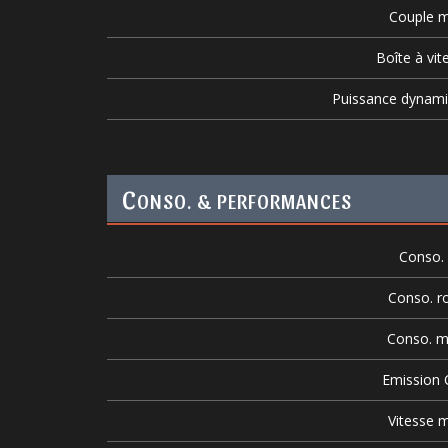
Couple m
Boîte à vit
Puissance dynam
C
ONSO. & PERFORMANCES
Conso. v
Conso. r
Conso. m
Emission
Vitesse m