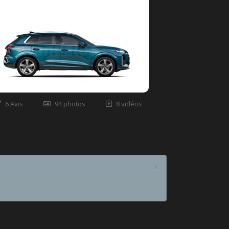
6 Avis
94 photos
8 vidéos
×