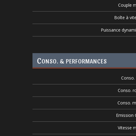
Couple m
Boîte à vit
Puissance dynam
C
ONSO. & PERFORMANCES
Conso. v
Conso. r
Conso. m
Emission
Vitesse m