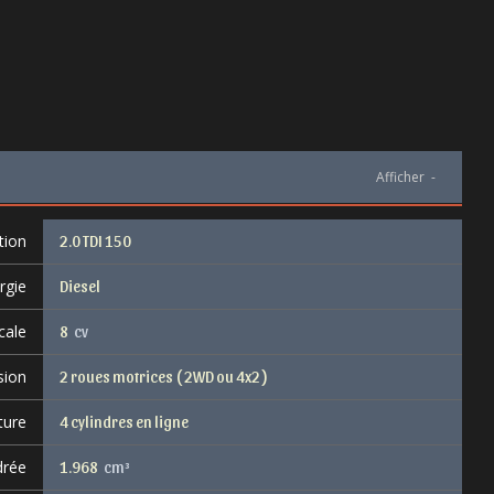
Afficher
-
tion
2.0 TDI 150
rgie
Diesel
cale
8
cv
sion
2 roues motrices ( 2WD ou 4x2 )
ture
4 cylindres en ligne
drée
1.968
cm³