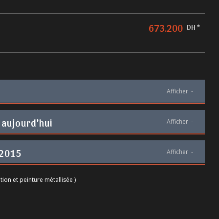
673.200
DH *
Afficher
-
 aujourd'hui
Afficher
-
 2015
Afficher
-
tion et peinture métallisée )