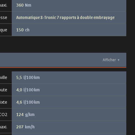
axi.
360
Nm
esse
Automatique S-Tronic 7 rapports à double embrayage
ique
150
ch
Afficher
+
ille
5,5
l/100 km
oute
4,0
l/100 km
ixte
4,6
l/100 km
 CO2
124
g/km
axi.
207
km/h