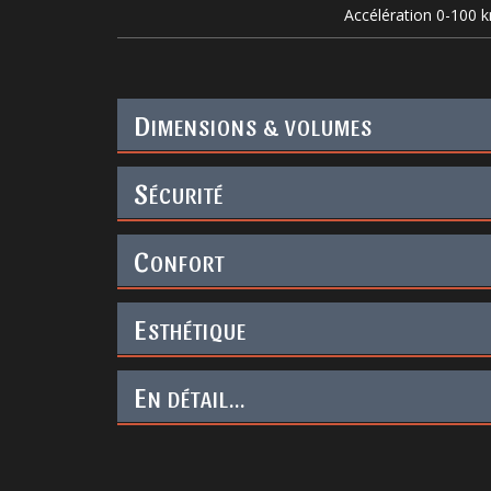
Accélération 0-100 
D
IMENSIONS & VOLUMES
S
ÉCURITÉ
C
ONFORT
E
STHÉTIQUE
E
N DÉTAIL...