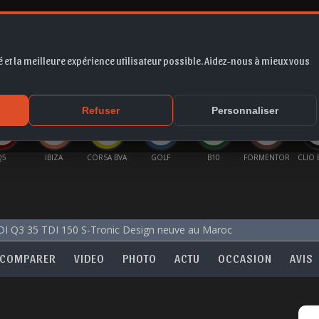
 et la meilleure expérience utilisateur possible. Aidez-nous à mieux vous
*
EUR
PROMO
COTE
FORUM
VIDÉO
ACTU
MA
Refuser
Personnaliser
Q5
IBIZA
CORSA BVA
GOLF
B10
FORMENTOR
CLIO 
I Q3 35 TDI 150 S-Tronic Design neuve au Maroc
COMPARER
VIDEO
PHOTO
ACTU
OCCASION
AVIS