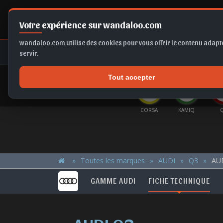
Votre expérience sur wandaloo.com
wandaloo.com utilise des cookies pour vous offrir le contenu adapté
NEUF
OCCASION
COMPARAT
servir.
Tout accepter
OFFRES DU MOMENT
ERA EV
C3
TIGUAN
ASTRA
CORSA
KAMIQ
Toutes les marques
AUDI
Q3
AUD
GAMME AUDI
FICHE TECHNIQUE