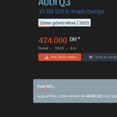
AUDI Q3
35 TDI 150 S-Tronic Design
2ème génération / 2021
474.000
DH *
Diesel
150 ch
8 cv
Prix clé en main
Tarifs et versi
Pour info...
Aujourd'hui, cette version de
AUDI Q3
n'est pa