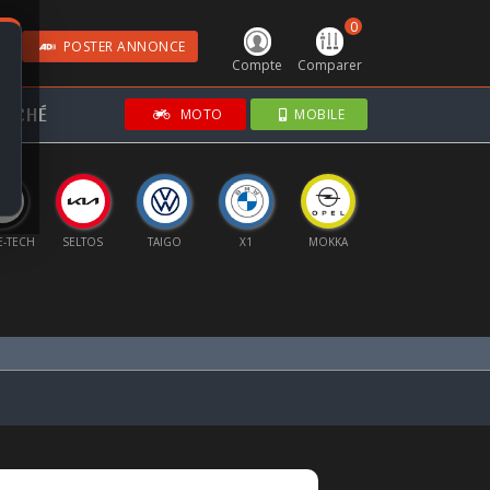
0
POSTER ANNONCE
Compte
Comparer
RCHÉ
MOTO
MOBILE
E-TECH
SELTOS
TAIGO
X1
MOKKA
FRONTERA