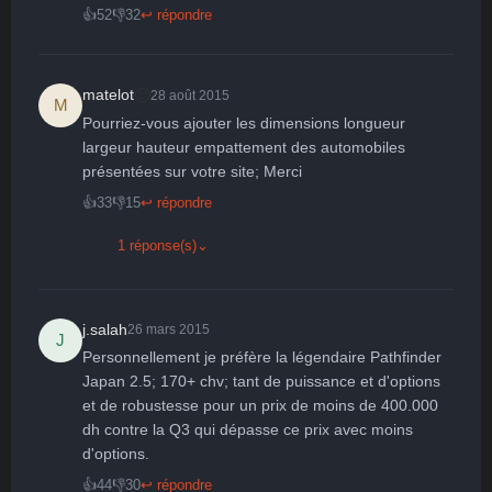
👍
52
👎
32
↩ répondre
🙂
matelot
28 août 2015
M
Pourriez-vous ajouter les dimensions longueur 
largeur hauteur empattement des automobiles 
présentées sur votre site; Merci
👍
33
👎
15
↩ répondre
1 réponse(s)
⌄
j.salah
26 mars 2015
J
Personnellement je préfère la légendaire Pathfinder 
Japan 2.5; 170+ chv; tant de puissance et d'options 
et de robustesse pour un prix de moins de 400.000 
dh contre la Q3 qui dépasse ce prix avec moins 
d'options.
👍
44
👎
30
↩ répondre