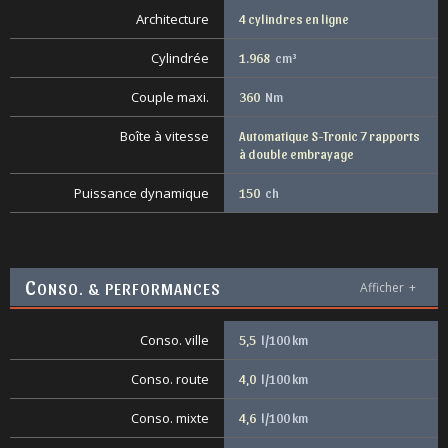
Architecture
4 cylindres en ligne
Cylindrée
1.968
cm³
Couple maxi.
360
Nm
Boîte à vitesse
Automatique S-Tronic 7 rapports
à double embrayage
Puissance dynamique
150
ch
C
ONSO. & PERFORMANCES
Afficher
+
Conso. ville
5,5
l/100 km
Conso. route
4,0
l/100 km
Conso. mixte
4,6
l/100 km