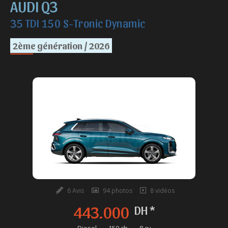
AUDI Q3
35 TDI 150 S-Tronic Dynamic
2ème génération / 2026
6 Avis
94 photos
8 vidéos
443.000
DH *