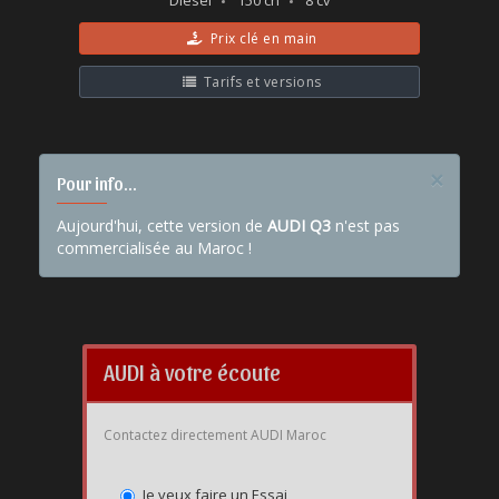
Diesel
150 ch
8 cv
Prix clé en main
Tarifs et versions
×
Pour info...
Aujourd'hui, cette version de
AUDI Q3
n'est pas
commercialisée au Maroc !
AUDI à votre écoute
Contactez directement AUDI Maroc
Je veux faire un Essai