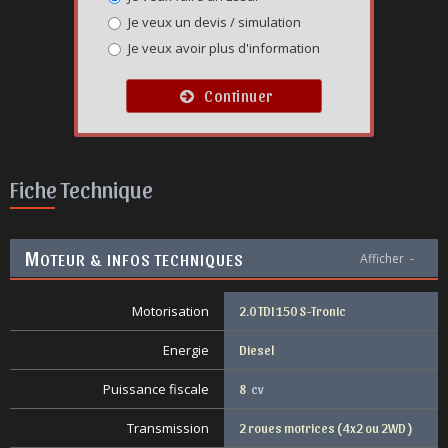
Je veux un devis / simulation
Je veux avoir plus d'information
Continuer
Fiche Technique
M
OTEUR & INFOS TECHNIQUES
Afficher
-
Motorisation
2.0 TDI 150 S-Tronic
Energie
Diesel
Puissance fiscale
8
cv
Transmission
2 roues motrices ( 4x2 ou 2WD )