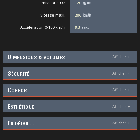
Emission CO2
120
g/km
Vitesse maxi.
206
km/h
Accélération 0-100 km/h
9,3
sec.
D
IMENSIONS & VOLUMES
Afficher
+
S
ÉCURITÉ
Afficher
+
C
ONFORT
Afficher
+
E
STHÉTIQUE
Afficher
+
E
N DÉTAIL...
Afficher
+