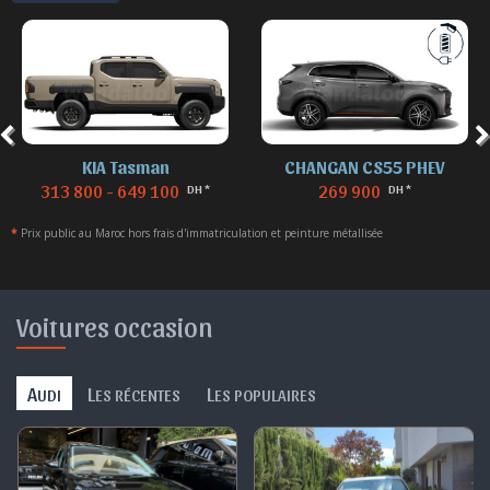
CHANGAN CS55 PHEV
DENZA B8
269 900
869 900
DH *
DH *
*
Prix public au Maroc hors frais d'immatriculation et peinture métallisée
Voitures occasion
A
L
L
UDI
ES RÉCENTES
ES POPULAIRES