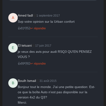
🤩
Amed fadl
1 septembre 2017
A
Svp votre opinion sur la Urban confort 
🤩
👏
😄
🙂
😐
👍
81
👎
52
↩ répondre
Parfait
Bravo
Réjoui
Content
Indifférent
😮
😞
😠
😨
Surpris
Déçu
Enervé
Effrayé
🤩
El tetuani
17 juin 2017
E
je veux des avis pour audi RSQ3 QU'EN PENSEZ 
VOUS ?
👍
89
👎
82
↩ répondre
👏
Bouih Ismail
31 août 2015
B
Bonjour tout le monde. J'ai une petite question: Est-
ce que la boîte Auto n'est pas disponible sur la 
version 4x2 du Q3?

Merci.