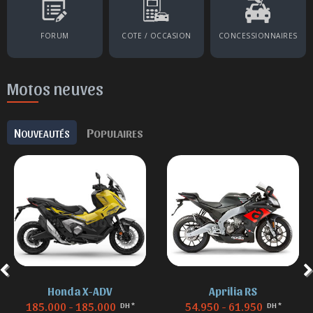
FORUM
COTE / OCCASION
CONCESSIONNAIRES
Motos neuves
N
P
OUVEAUTÉS
OPULAIRES
Honda X-ADV
Aprilia RS
185.000 - 185.000
54.950 - 61.950
DH *
DH *