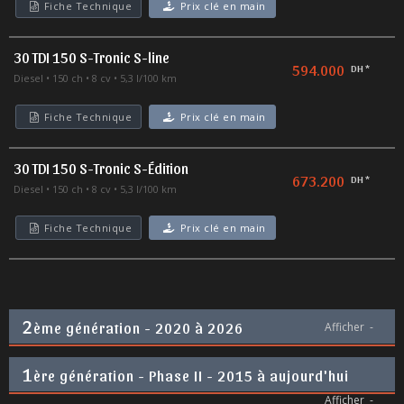
Fiche Technique
Prix clé en main
30 TDI 150 S-Tronic S-line
594.000
DH *
Diesel
150 ch
8 cv
5,3 l/100 km
Fiche Technique
Prix clé en main
30 TDI 150 S-Tronic S-Édition
673.200
DH *
Diesel
150 ch
8 cv
5,3 l/100 km
Fiche Technique
Prix clé en main
2
ème génération - 2020 à 2026
Afficher
-
1
ère génération - Phase II - 2015 à aujourd'hui
Afficher
-