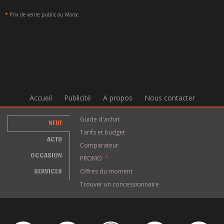
*
Prix de vente public au Maroc
Accueil
Publicité
A propos
Nous contacter
Guide d'achat
NEUF
Tarifs et budget
ACTU
Comparateur
OCCASION
PROMO
*
SERVICES
Offres du moment
Trouver un concessionnaire