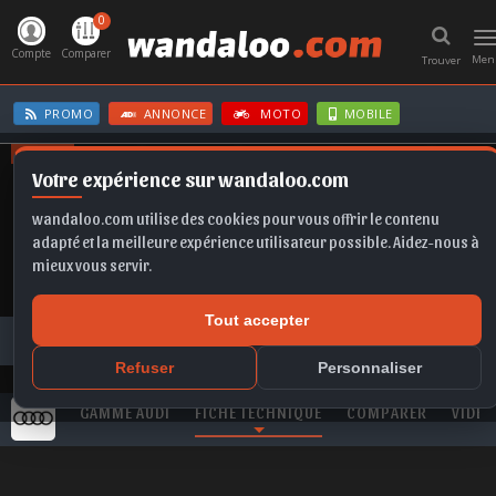
0
T
n
Compte
Comparer
Men
Trouver
PROMO
ANNONCE
MOTO
MOBILE
OFFRES
Votre expérience sur wandaloo.com
SELTOS
Q5
ASTRA
KAMIQ
IBIZA
wandaloo.com utilise des cookies pour vous offrir le contenu
adapté et la meilleure expérience utilisateur possible. Aidez-nous à
mieux vous servir.
Tout accepter
Toutes les marques
AUDI
Q3
AUDI Q3 35 TDI 150 S-Tronic Dynamic neuve au Maroc
Refuser
Personnaliser
GAMME AUDI
FICHE TECHNIQUE
COMPARER
VIDEO