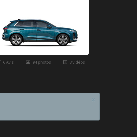
6 Avis
94 photos
8 vidéos
×