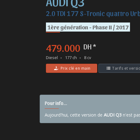
AUDI Q3
2.0 TDI 177 S-Tronic quattro Ur
1ère génération - Phase II / 2017
479.000
DH *
Diesel
177 ch
8 cv
Prix clé en main
Tarifs et versi
Pour info...
Aujourd'hui, cette version de
AUDI Q3
n'est pa