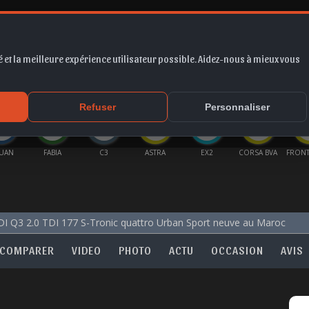
 et la meilleure expérience utilisateur possible. Aidez-nous à mieux vous
*
EUR
PROMO
COTE
FORUM
VIDÉO
ACTU
MA
Refuser
Personnaliser
GUAN
FABIA
C3
ASTRA
EX2
CORSA BVA
FRONT
I Q3 2.0 TDI 177 S-Tronic quattro Urban Sport neuve au Maroc
COMPARER
VIDEO
PHOTO
ACTU
OCCASION
AVIS