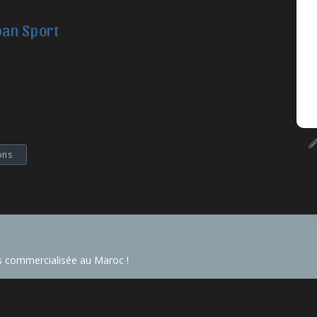
ban Sport
ons
s commercialisée au Maroc !