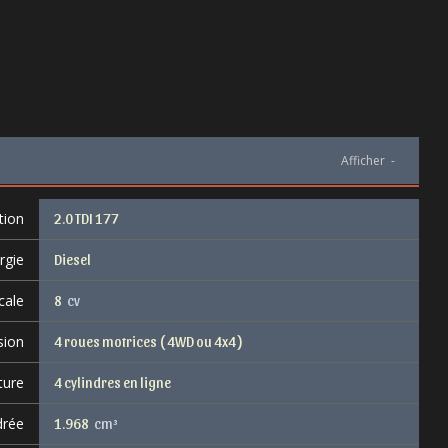
Afficher
-
tion
2.0 TDI 177
rgie
Diesel
cale
8
cv
sion
4 roues motrices ( 4WD ou 4x4 )
ture
4 cylindres en ligne
drée
1.968
cm³