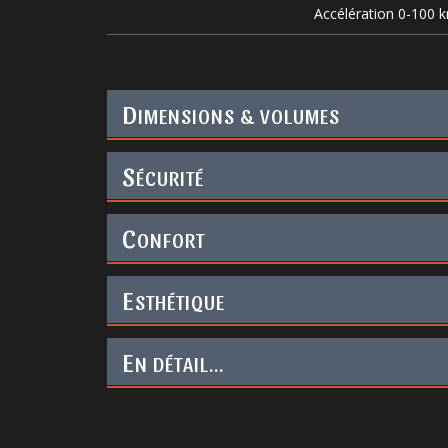
Accélération 0-100 
D
IMENSIONS & VOLUMES
S
ÉCURITÉ
C
ONFORT
E
STHÉTIQUE
E
N DÉTAIL...