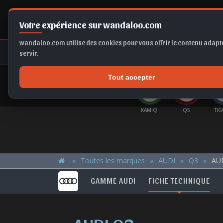
Votre expérience sur wandaloo.com
wandaloo.com utilise des cookies pour vous offrir le contenu adapté
NEUF
OCCASION
COMPARAT
servir.
Tout accepter
OFFRES DU MOMENT
E-TECH
CORSA
SCALA
T-ROC
KAMIQ
Q5
TI
Toutes les marques
AUDI
Q3
AUD
GAMME AUDI
FICHE TECHNIQUE