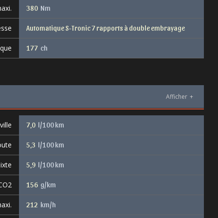
axi.
380
Nm
esse
Automatique S-Tronic 7 rapports à double embrayage
ique
177
ch
Afficher
+
ille
7,0
l/100 km
oute
5,3
l/100 km
ixte
5,9
l/100 km
 CO2
156
g/km
axi.
212
km/h