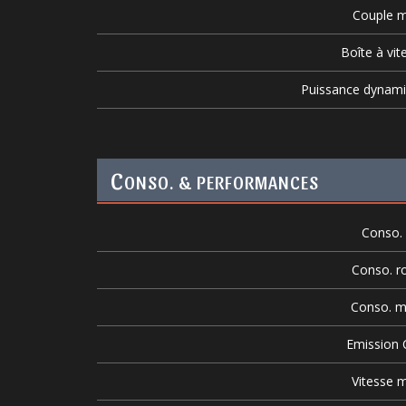
Couple m
Boîte à vit
Puissance dynam
C
ONSO. & PERFORMANCES
Conso. v
Conso. r
Conso. m
Emission
Vitesse m