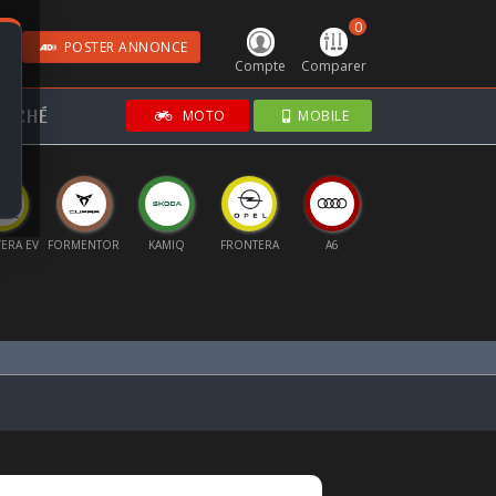
0
POSTER ANNONCE
Compte
Comparer
RCHÉ
MOTO
MOBILE
ERA EV
FORMENTOR
KAMIQ
FRONTERA
A6
GOLF
SPO