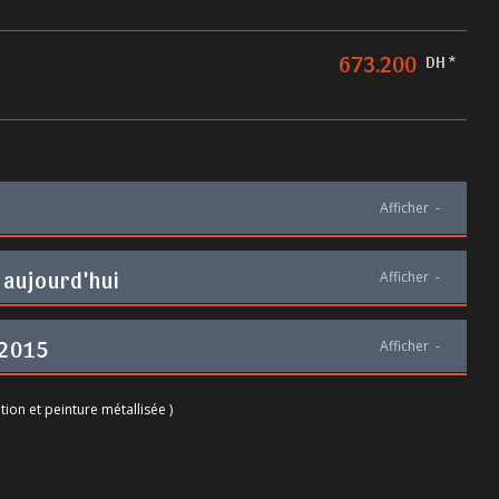
673.200
DH *
Afficher
-
 aujourd'hui
Afficher
-
 2015
Afficher
-
tion et peinture métallisée )