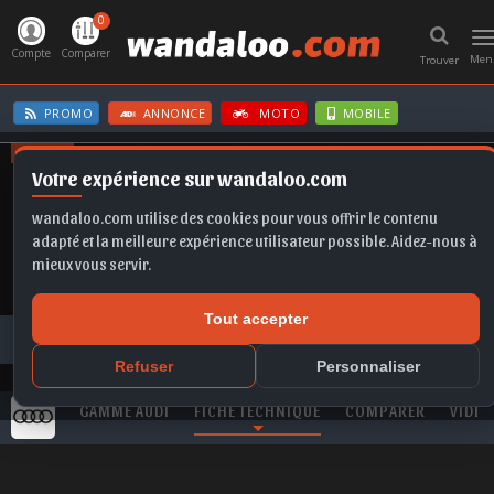
0
T
n
Compte
Comparer
Men
Trouver
PROMO
ANNONCE
MOTO
MOBILE
OFFRES
Votre expérience sur wandaloo.com
FABIA
KAMIQ
FRONTERA
KAMIQ
SCALA
wandaloo.com utilise des cookies pour vous offrir le contenu
adapté et la meilleure expérience utilisateur possible. Aidez-nous à
mieux vous servir.
Tout accepter
Toutes les marques
AUDI
Q3
AUDI Q3 40 TDI quattro 193 S-Tronic S-Édition neuve au Maroc
Refuser
Personnaliser
GAMME AUDI
FICHE TECHNIQUE
COMPARER
VIDEO