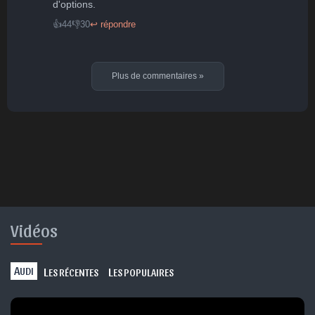
d'options.
👍
44
👎
30
↩ répondre
Plus de commentaires
»
Vidéos
A
L
L
UDI
ES RÉCENTES
ES POPULAIRES