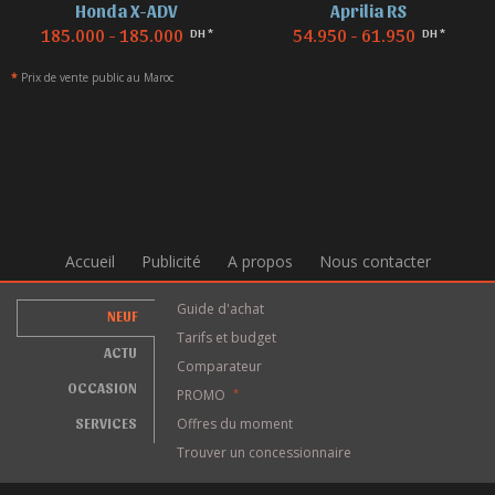
Honda X-ADV
Aprilia RS
185.000 - 185.000
54.950 - 61.950
DH *
DH *
*
Prix de vente public au Maroc
Accueil
Publicité
A propos
Nous contacter
Guide d'achat
NEUF
Tarifs et budget
ACTU
Comparateur
OCCASION
PROMO
*
SERVICES
Offres du moment
Trouver un concessionnaire