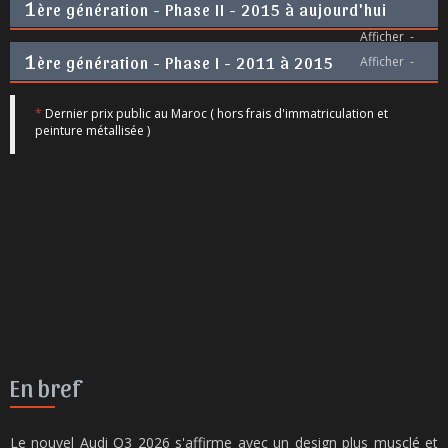
1
ère génération - Phase II - 2015 à aujourd'hui
Afficher
-
1
ère génération - Phase I - 2011 à 2015
Afficher
-
*
Dernier prix public au Maroc ( hors frais d'immatriculation et
peinture métallisée )
En bref
Le nouvel Audi Q3 2026 s'affirme avec un design plus musclé et