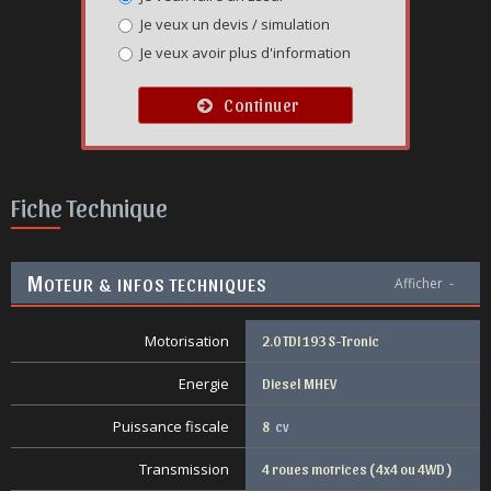
Je veux un devis / simulation
Je veux avoir plus d'information
Continuer
Fiche Technique
M
OTEUR & INFOS TECHNIQUES
Afficher
-
Motorisation
2.0 TDI 193 S-Tronic
Energie
Diesel MHEV
Puissance fiscale
8
cv
Transmission
4 roues motrices ( 4x4 ou 4WD )