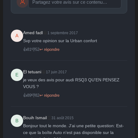
Publier
publication immédiate
🤩
Amed fadl
1 septembre 2017
A
Svp votre opinion sur la Urban confort 
🤩
👏
😄
🙂
😐
👍
81
👎
52
↩ répondre
Parfait
Bravo
Réjoui
Content
Indifférent
😮
😞
😠
😨
Surpris
Déçu
Enervé
Effrayé
🤩
El tetuani
17 juin 2017
E
je veux des avis pour audi RSQ3 QU'EN PENSEZ 
VOUS ?
👍
89
👎
82
↩ répondre
👏
Bouih Ismail
31 août 2015
B
Bonjour tout le monde. J'ai une petite question: Est-
ce que la boîte Auto n'est pas disponible sur la 