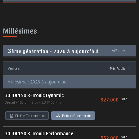
Millésimes
3
ème génération - 2026 à aujourd'hui
Afficher
-
Versions
Prix Public
*
millésime : 2026 à aujourd'hui
30 TDI 150 S-Tronic Dynamic
527.000
DH *
Diesel
150 ch
8 cv
5,3 l/100 km
Fiche Technique
Prix clé en main
30 TDI 150 S-Tronic Performance
552.000
DH *