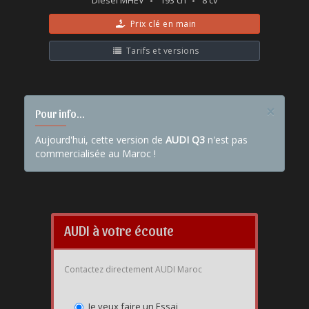
Diesel MHEV
193 ch
8 cv
Prix clé en main
Tarifs et versions
×
Pour info...
Aujourd'hui, cette version de
AUDI Q3
n'est pas
commercialisée au Maroc !
AUDI à votre écoute
Contactez directement AUDI Maroc
Je veux faire un Essai