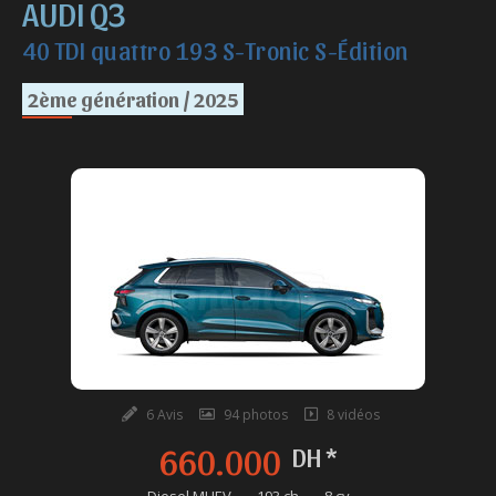
AUDI Q3
40 TDI quattro 193 S-Tronic S-Édition
2ème génération / 2025
6 Avis
94 photos
8 vidéos
660.000
DH *