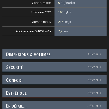
Conso. mixte
5,3
l/100 km
Emission CO2
165
g/km
Vitesse maxi.
218
km/h
Accélération 0-100 km/h
7,2
sec.
D
IMENSIONS & VOLUMES
Afficher
+
S
ÉCURITÉ
Afficher
+
C
ONFORT
Afficher
+
E
STHÉTIQUE
Afficher
+
E
N DÉTAIL...
Afficher
+