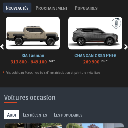
N
P
P
OUVEAUTÉS
ROCHAINEMENT
OPULAIRES
CHANGAN CS55 PHEV
DENZA B8
269 900
869 900
DH *
DH *
*
Prix public au Maroc hors frais d'immatriculation et peinture métallisée
Voitures occasion
A
L
L
UDI
ES RÉCENTES
ES POPULAIRES