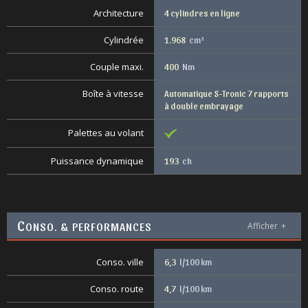
Architecture
4 cylindres en ligne
Cylindrée
1.968
cm³
Couple maxi.
400
Nm
Boîte à vitesse
Automatique S-Tronic 7 rapports
à double embrayage
Palettes au volant
Puissance dynamique
193
ch
C
ONSO. & PERFORMANCES
Afficher
+
Conso. ville
6,3
l/100 km
Conso. route
4,7
l/100 km