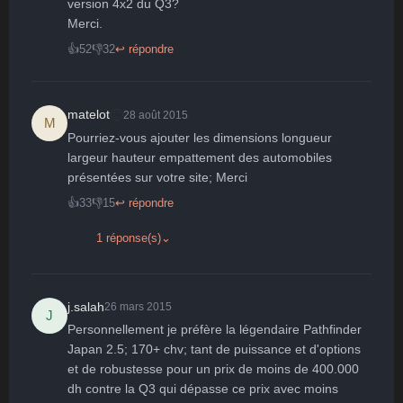
version 4x2 du Q3?

Merci.
👍
52
👎
32
↩ répondre
🙂
matelot
28 août 2015
M
Pourriez-vous ajouter les dimensions longueur 
largeur hauteur empattement des automobiles 
présentées sur votre site; Merci
👍
33
👎
15
↩ répondre
1 réponse(s)
⌄
j.salah
26 mars 2015
J
Personnellement je préfère la légendaire Pathfinder 
Japan 2.5; 170+ chv; tant de puissance et d'options 
et de robustesse pour un prix de moins de 400.000 
dh contre la Q3 qui dépasse ce prix avec moins 