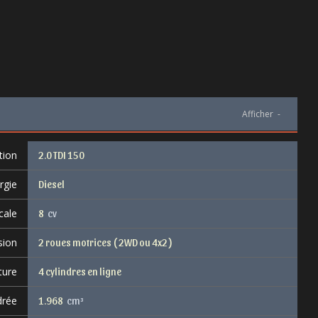
Afficher
-
tion
2.0 TDI 150
rgie
Diesel
cale
8
cv
sion
2 roues motrices ( 2WD ou 4x2 )
ture
4 cylindres en ligne
drée
1.968
cm³