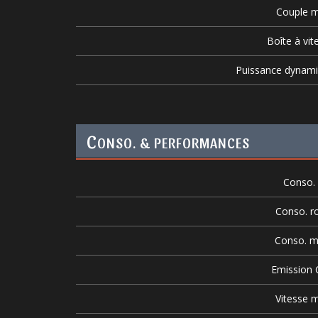
Couple m
Boîte à vit
Puissance dynam
C
ONSO. & PERFORMANCES
Conso. v
Conso. r
Conso. m
Emission
Vitesse m