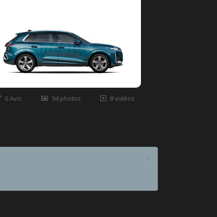
6 Avis
94 photos
8 vidéos
×