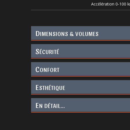
Accélération 0-100 
D
IMENSIONS & VOLUMES
S
ÉCURITÉ
C
ONFORT
E
STHÉTIQUE
E
N DÉTAIL...