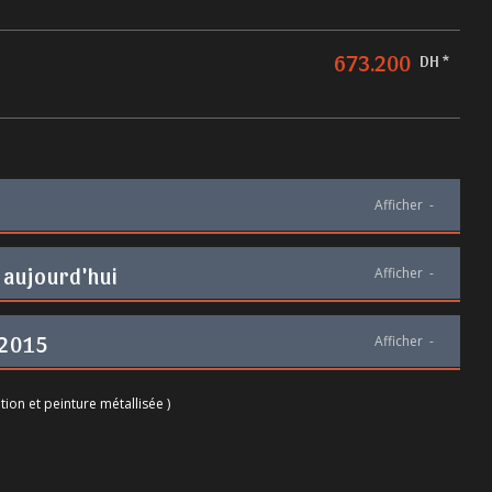
673.200
DH *
Afficher
-
 aujourd'hui
Afficher
-
 2015
Afficher
-
tion et peinture métallisée )