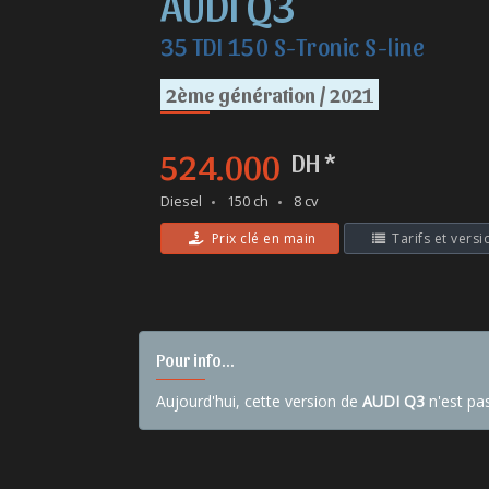
AUDI Q3
35 TDI 150 S-Tronic S-line
2ème génération / 2021
524.000
DH *
Diesel
150 ch
8 cv
Prix clé en main
Tarifs et versi
Pour info...
Aujourd'hui, cette version de
AUDI Q3
n'est pa