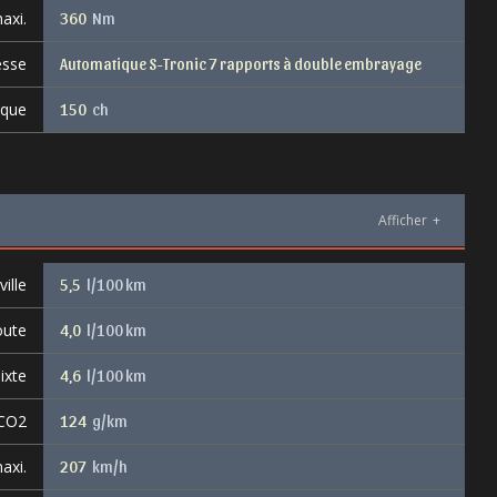
axi.
360
Nm
esse
Automatique S-Tronic 7 rapports à double embrayage
ique
150
ch
Afficher
+
ille
5,5
l/100 km
oute
4,0
l/100 km
ixte
4,6
l/100 km
 CO2
124
g/km
axi.
207
km/h