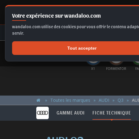
Votre expérience sur wandaloo.com
wandaloo.com utilise des cookies pour vous offrir le contenu adapté
NEUF
OCCASION
COMPARAT
servir.
Tout accepter
OFFRES DU MOMENT
MIQ
A6
FRONTERA
CORSA
X1
FORMENTOR
FA
Toutes les marques
AUDI
Q3
AUD
GAMME AUDI
FICHE TECHNIQUE