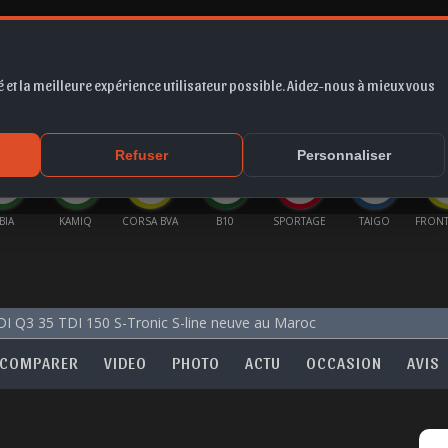
 et la meilleure expérience utilisateur possible. Aidez-nous à mieux vous
*
EUR
PROMO
COTE
FORUM
VIDÉO
ACTU
MA
Refuser
Personnaliser
BIA
KAMIQ
CORSA BVA
B10
SPORTAGE
TAIGO
FRONT
I Q3 35 TDI 150 S-Tronic S-line neuve au Maroc
COMPARER
VIDEO
PHOTO
ACTU
OCCASION
AVIS