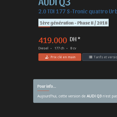
AUDI Q3
2.0 TDI 177 S-Tronic quattro Ur
1ère génération - Phase II / 2018
419.000
DH *
Diesel
177 ch
8 cv
Prix clé en main
Tarifs et versi
Pour info...
Aujourd'hui, cette version de
AUDI Q3
n'est pa