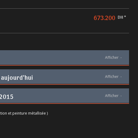
673.200
DH *
Afficher
-
 aujourd'hui
Afficher
-
 2015
Afficher
-
tion et peinture métallisée )