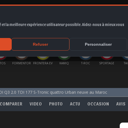
 et la meilleure expérience utilisateur possible. Aidez-nous à mieux vous
*
EUR
PROMO
COTE
FORUM
VIDÉO
ACTU
MA
Refuser
Personnaliser
ENTOR
FRONTERA EV
KAMIQ
T-ROC
SPORTAGE
TAIGO
E
I Q3 2.0 TDI 177 S-Tronic quattro Urban neuve au Maroc
COMPARER
VIDEO
PHOTO
ACTU
OCCASION
AVIS