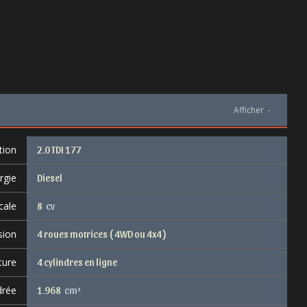
Afficher
-
tion
2.0 TDI 177
rgie
Diesel
cale
8
cv
sion
4 roues motrices ( 4WD ou 4x4 )
ture
4 cylindres en ligne
drée
1.968
cm³