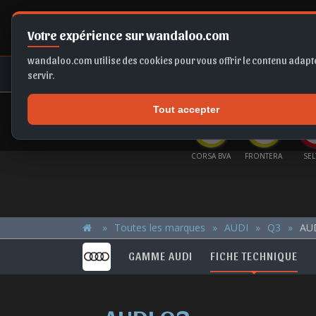
Votre expérience sur wandaloo.com
wandaloo.com utilise des cookies pour vous offrir le contenu adapté
NEUF
OCCASION
COMPARAT
servir.
Tout accepter
OFFRES DU MOMENT
A6
B10
FABIA
CORSA BVA
FRONTERA
SELTOS
FORM
Toutes les marques
AUDI
Q3
AUD
GAMME AUDI
FICHE TECHNIQUE