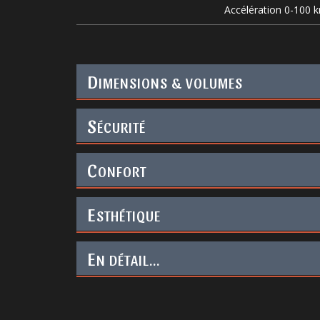
Accélération 0-100 
D
IMENSIONS & VOLUMES
S
ÉCURITÉ
C
ONFORT
E
STHÉTIQUE
E
N DÉTAIL...