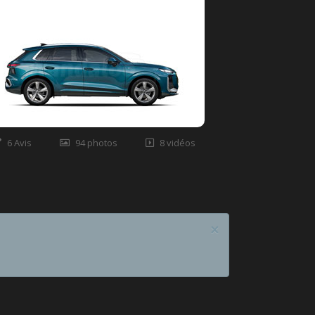
6 Avis
94 photos
8 vidéos
×