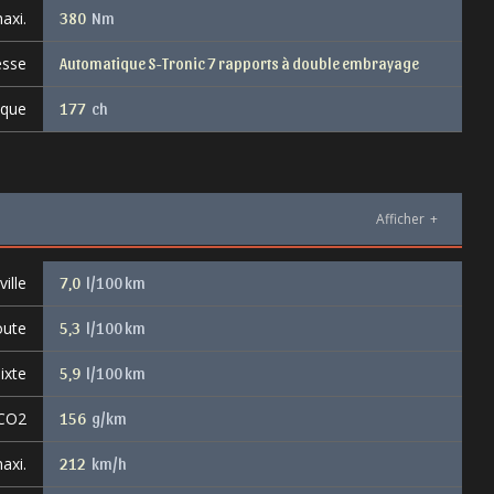
axi.
380
Nm
esse
Automatique S-Tronic 7 rapports à double embrayage
ique
177
ch
Afficher
+
ille
7,0
l/100 km
oute
5,3
l/100 km
ixte
5,9
l/100 km
 CO2
156
g/km
axi.
212
km/h