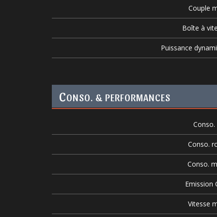
Couple m
Boîte à vit
Puissance dynam
C
ONSO. & PERFORMANCES
Conso. v
Conso. r
Conso. m
Emission
Vitesse m