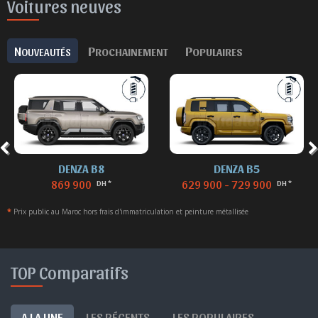
Voitures neuves
N
P
P
OUVEAUTÉS
ROCHAINEMENT
OPULAIRES
DENZA B8
DENZA B5
869 900
629 900 - 729 900
DH *
DH *
*
Prix public au Maroc hors frais d'immatriculation et peinture métallisée
TOP Comparatifs
A LA UNE
LES RÉCENTS
LES POPULAIRES