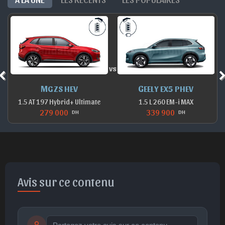
vs
MG ZS HEV
GEELY EX5 PHEV
1.5 AT 197 Hybrid+ Ultimate
1.5 L 260 EM-i MAX
279 000
339 900
DH
DH
Avis sur ce contenu