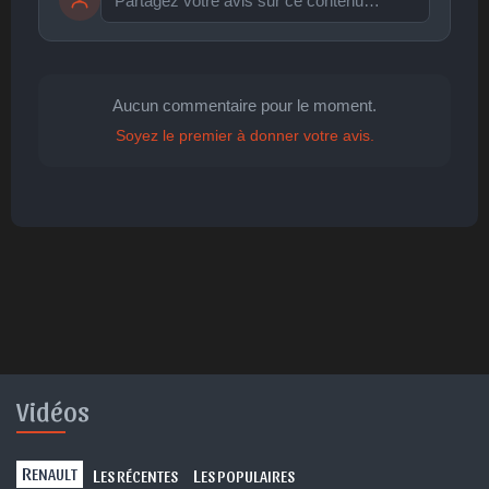
Publier
publication immédiate
Aucun commentaire pour le moment.
Soyez le premier à donner votre avis.
🤩
👏
😄
🙂
😐
Parfait
Bravo
Réjoui
Content
Indifférent
😮
😞
😠
😨
Surpris
Déçu
Enervé
Effrayé
Vidéos
R
L
L
ENAULT
ES RÉCENTES
ES POPULAIRES