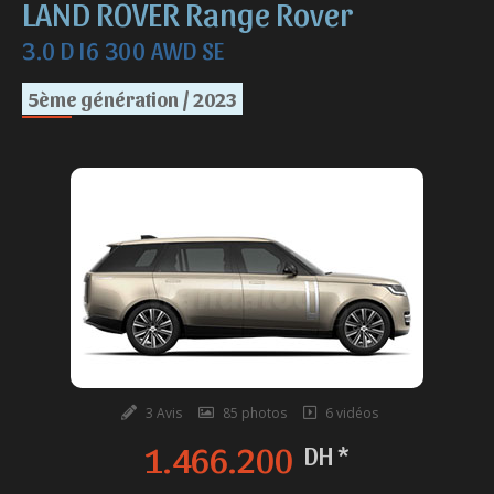
LAND ROVER Range Rover
3.0 D I6 300 AWD SE
5ème génération / 2023
3 Avis
85 photos
6 vidéos
1.466.200
DH *