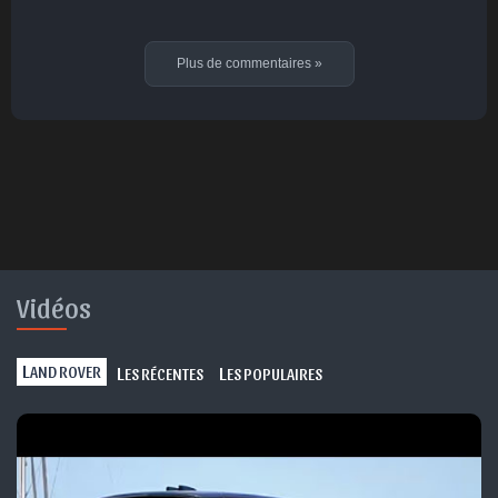
Plus de commentaires
»
Vidéos
L
L
L
AND ROVER
ES RÉCENTES
ES POPULAIRES