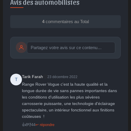
Avis des automobilistes
4
commentaires au Total
Publier
publication immédiate
🙂
Tarik Farah
23 décembre 2022
T
Range Rover Vogue c'est la haute qualité et la 
🤩
👏
😄
🙂
😐
longue durée de vie sans pannes importantes dans 
les conditions d'utilisation les plus sévères 
Parfait
Bravo
Réjoui
Content
Indifférent
😮
😞
😠
😨
carrosserie puissante, une technologie d'éclairage 
Surpris
Déçu
Enervé
Effrayé
spectaculaire, un intérieur fonctionnel aux finitions 
coûteuses  !
👍
8
👎
44
↩ répondre