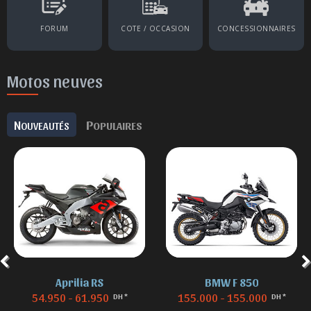
FORUM
COTE / OCCASION
CONCESSIONNAIRES
Motos neuves
N
P
OUVEAUTÉS
OPULAIRES
Aprilia RS
BMW F 850
54.950 - 61.950
155.000 - 155.000
DH *
DH *