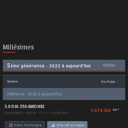
Millésimes
5
ème génération - 2022 à aujourd'hui
Afficher
-
Versions
Prix Public
*
millésime : 2026 à aujourd'hui
3.0 D I6 350 AWD HSE
1.674.360
DH *
Diesel MHEV
350 ch
12 cv
7,6 l/100 km
Fiche Technique
Prix clé en main