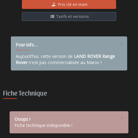
Prix clé en main
Tarifs et versions
×
Pour info...
Aujourd'hui, cette version de
LAND ROVER Range
Rover
n'est pas commercialisée au Maroc !
Fiche Technique
×
Ooops !
Fiche technique indisponible !