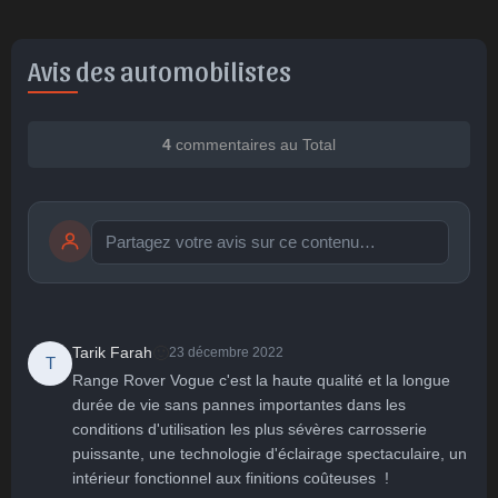
Avis des automobilistes
4
commentaires au Total
Publier
publication immédiate
🙂
Tarik Farah
23 décembre 2022
T
Range Rover Vogue c'est la haute qualité et la longue 
durée de vie sans pannes importantes dans les 
🤩
👏
😄
🙂
😐
conditions d'utilisation les plus sévères carrosserie 
Parfait
Bravo
Réjoui
Content
Indifférent
😮
😞
😠
😨
puissante, une technologie d'éclairage spectaculaire, un 
Surpris
Déçu
Enervé
Effrayé
intérieur fonctionnel aux finitions coûteuses  !