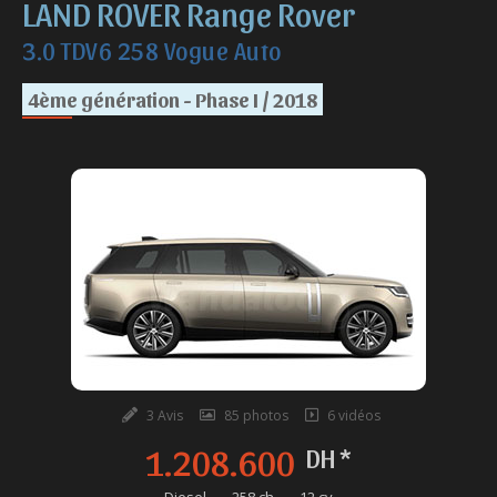
LAND ROVER Range Rover
3.0 TDV6 258 Vogue Auto
4ème génération - Phase I / 2018
3 Avis
85 photos
6 vidéos
1.208.600
DH *