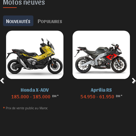
Motos neuves
N
P
OUVEAUTÉS
OPULAIRES
Honda X-ADV
Aprilia RS
185.000 - 185.000
54.950 - 61.950
DH *
DH *
*
Prix de vente public au Maroc