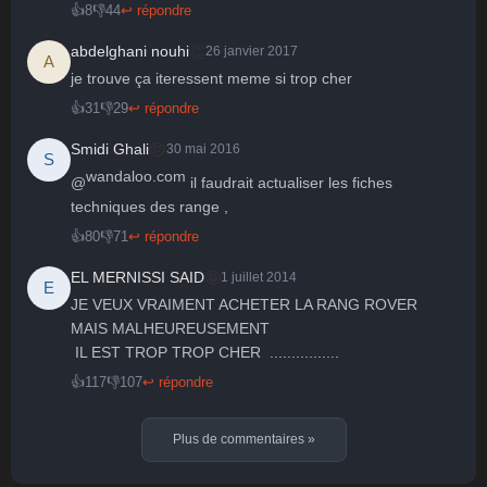
👍
8
👎
44
↩ répondre
👏
abdelghani nouhi
26 janvier 2017
A
je trouve ça iteressent meme si trop cher
👍
31
👎
29
↩ répondre
😠
Smidi Ghali
30 mai 2016
S
wandaloo.com
@
 il faudrait actualiser les fiches 
techniques des range ,
👍
80
👎
71
↩ répondre
🤩
EL MERNISSI SAID
1 juillet 2014
E
JE VEUX VRAIMENT ACHETER LA RANG ROVER  
MAIS MALHEUREUSEMENT

 IL EST TROP TROP CHER  ................
👍
117
👎
107
↩ répondre
Plus de commentaires
»