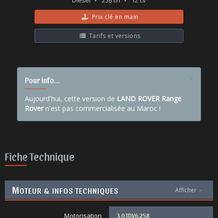
Diesel
258 ch
12 cv
Prix clé en main
Tarifs et versions
×
Pour info...
Aujourd'hui, cette version de
LAND ROVER Range
Rover
n'est pas commercialisée au Maroc !
Fiche Technique
M
OTEUR & INFOS TECHNIQUES
Afficher
-
Motorisation
3.0 TDV6 258