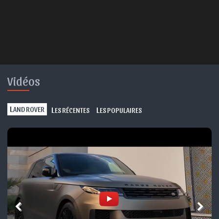
Vidéos
L
L
L
AND ROVER
ES RÉCENTES
ES POPULAIRES