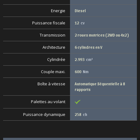
Energie
Diesel
Puissance fiscale
12
cv
Transmission
2 roues motrices ( 2WD ou 4x2 )
Architecture
6 cylindres en V
Cylindrée
2.993
cm³
Couple maxi.
600
Nm
Boîte à vitesse
Automatique Séquentielle à 8
rapports
Palettes au volant
Puissance dynamique
258
ch