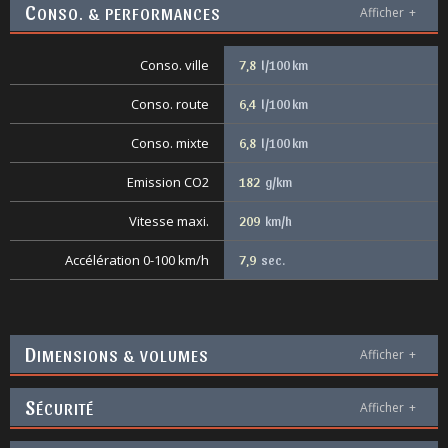
C
ONSO. & PERFORMANCES
Afficher
+
Conso. ville
7,8
l/100 km
Conso. route
6,4
l/100 km
Conso. mixte
6,8
l/100 km
Emission CO2
182
g/km
Vitesse maxi.
209
km/h
Accélération 0-100 km/h
7,9
sec.
D
IMENSIONS & VOLUMES
Afficher
+
S
ÉCURITÉ
Afficher
+