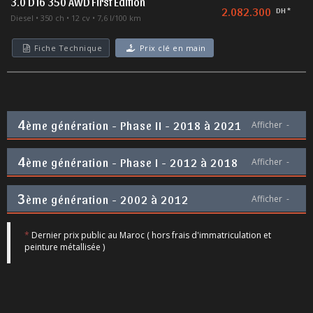
3.0 D I6 350 AWD First Edition
2.082.300
DH *
Diesel
350 ch
12 cv
7,6 l/100 km
Fiche Technique
Prix clé en main
4
ème génération - Phase II - 2018 à 2021
Afficher
-
4
ème génération - Phase I - 2012 à 2018
Afficher
-
3
ème génération - 2002 à 2012
Afficher
-
*
Dernier prix public au Maroc ( hors frais d'immatriculation et
peinture métallisée )