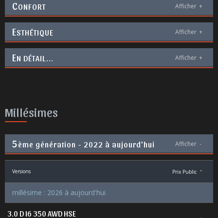
C
ONFORT
Afficher
+
E
STHÉTIQUE
Afficher
+
E
N DÉTAIL...
Afficher
+
Millésimes
5
ème génération - 2022 à aujourd'hui
Afficher
-
Versions
Prix Public
*
millésime : 2026 à aujourd'hui
3.0 D I6 350 AWD HSE