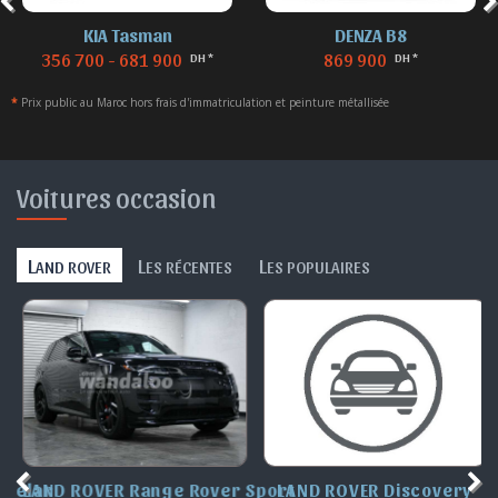
KIA Tasman
DENZA B8
356 700 - 681 900
869 900
DH *
DH *
*
Prix public au Maroc hors frais d'immatriculation et peinture métallisée
Voitures occasion
L
L
L
AND ROVER
ES RÉCENTES
ES POPULAIRES
Velar
LAND ROVER Range Rover Sport
LAND ROVER Discovery