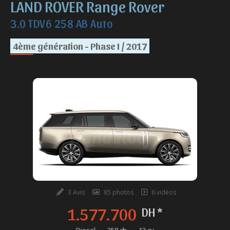
LAND ROVER Range Rover
3.0 TDV6 258 AB Auto
4ème génération - Phase I / 2017
3 Avis
85 photos
6 vidéos
1.577.700
DH *