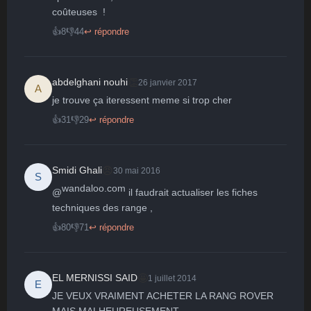
coûteuses  !
👍
8
👎
44
↩ répondre
👏
abdelghani nouhi
26 janvier 2017
A
je trouve ça iteressent meme si trop cher
👍
31
👎
29
↩ répondre
😠
Smidi Ghali
30 mai 2016
S
wandaloo.com
@
 il faudrait actualiser les fiches 
techniques des range ,
👍
80
👎
71
↩ répondre
🤩
EL MERNISSI SAID
1 juillet 2014
E
JE VEUX VRAIMENT ACHETER LA RANG ROVER  
MAIS MALHEUREUSEMENT
