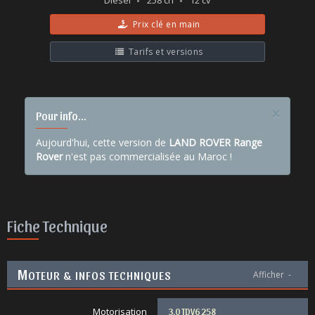
Diesel
258 ch
12 cv
Prix clé en main
Tarifs et versions
×
Pour info...
Aujourd'hui, cette version de
LAND ROVER Range
Rover
n'est pas commercialisée au Maroc !
Fiche Technique
M
OTEUR & INFOS TECHNIQUES
Afficher
-
Motorisation
3.0 TDV6 258