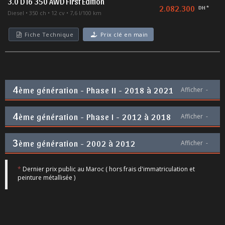
3.0 D I6 350 AWD First Edition
2.082.300
DH *
Diesel
350 ch
12 cv
7,6 l/100 km
Fiche Technique
Prix clé en main
4
ème génération - Phase II - 2018 à 2021
Afficher
-
4
ème génération - Phase I - 2012 à 2018
Afficher
-
3
ème génération - 2002 à 2012
Afficher
-
*
Dernier prix public au Maroc ( hors frais d'immatriculation et
peinture métallisée )