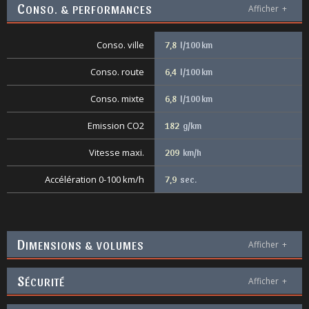
C
ONSO. & PERFORMANCES
Afficher
+
Conso. ville
7,8
l/100 km
Conso. route
6,4
l/100 km
Conso. mixte
6,8
l/100 km
Emission CO2
182
g/km
Vitesse maxi.
209
km/h
Accélération 0-100 km/h
7,9
sec.
D
IMENSIONS & VOLUMES
Afficher
+
S
ÉCURITÉ
Afficher
+