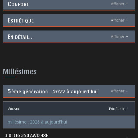
C
ONFORT
Afficher
+
E
STHÉTIQUE
Afficher
+
E
N DÉTAIL...
Afficher
+
Millésimes
5
ème génération - 2022 à aujourd'hui
Afficher
-
Versions
Prix Public
*
millésime : 2026 à aujourd'hui
3.0 D I6 350 AWD HSE