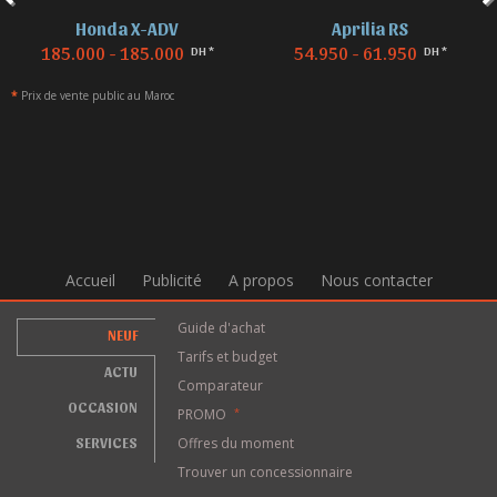
Honda X-ADV
Aprilia RS
185.000 - 185.000
54.950 - 61.950
DH *
DH *
*
Prix de vente public au Maroc
Accueil
Publicité
A propos
Nous contacter
Guide d'achat
NEUF
Tarifs et budget
ACTU
Comparateur
OCCASION
PROMO
*
SERVICES
Offres du moment
Trouver un concessionnaire