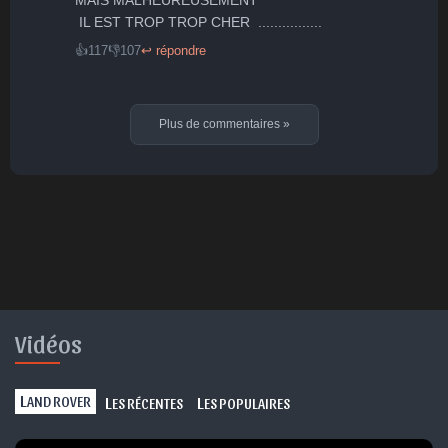
 IL EST TROP TROP CHER  ................
👍
117
👎
107
↩ répondre
Plus de commentaires
»
Vidéos
L
L
L
AND ROVER
ES RÉCENTES
ES POPULAIRES