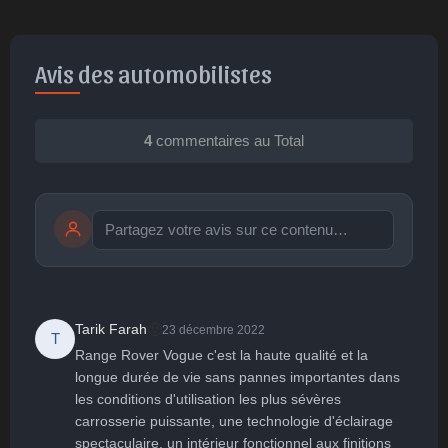
Avis des automobilistes
4
commentaires au Total
Publier
publication immédiate
🙂
Tarik Farah
23 décembre 2022
T
Range Rover Vogue c'est la haute qualité et la 
🤩
👏
😄
🙂
😐
longue durée de vie sans pannes importantes dans 
les conditions d'utilisation les plus sévères 
Parfait
Bravo
Réjoui
Content
Indifférent
😮
😞
😠
😨
carrosserie puissante, une technologie d'éclairage 
Surpris
Déçu
Enervé
Effrayé
spectaculaire, un intérieur fonctionnel aux finitions 