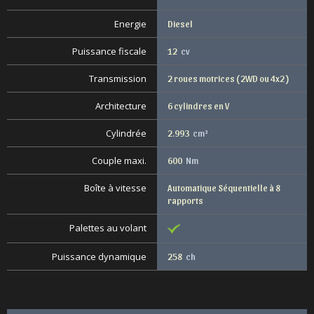
Energie
Diesel
Puissance fiscale
12
cv
Transmission
2 roues motrices ( 2WD ou 4x2 )
Architecture
6 cylindres en V
Cylindrée
2.993
cm³
Couple maxi.
600
Nm
Boîte à vitesse
Automatique Séquentielle à 8
rapports
Palettes au volant
Puissance dynamique
258
ch