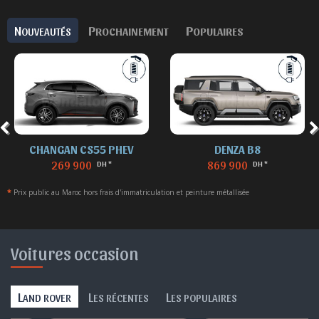
N
P
P
OUVEAUTÉS
ROCHAINEMENT
OPULAIRES
CHANGAN CS55 PHEV
DENZA B8
269 900
869 900
DH *
DH *
*
Prix public au Maroc hors frais d'immatriculation et peinture métallisée
Voitures occasion
L
L
L
AND ROVER
ES RÉCENTES
ES POPULAIRES