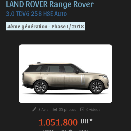
LAND ROVER Range Rover
3.0 TDV6 258 HSE Auto
4ème génération - Phase I / 2018
3 Avis
85 photos
6 vidéos
1.051.800
DH *