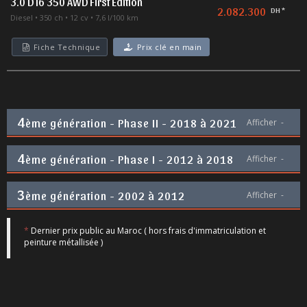
3.0 D I6 350 AWD First Edition
2.082.300
DH *
Diesel
350 ch
12 cv
7,6 l/100 km
Fiche Technique
Prix clé en main
4
ème génération - Phase II - 2018 à 2021
Afficher
-
4
ème génération - Phase I - 2012 à 2018
Afficher
-
3
ème génération - 2002 à 2012
Afficher
-
*
Dernier prix public au Maroc ( hors frais d'immatriculation et
peinture métallisée )