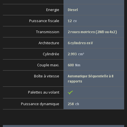
Energie
Diesel
Puissance fiscale
12
cv
Transmission
2 roues motrices ( 2WD ou 4x2 )
Architecture
6 cylindres en V
Cylindrée
2.993
cm³
Couple maxi.
600
Nm
Boîte à vitesse
Automatique Séquentielle à 8
rapports
Palettes au volant
Puissance dynamique
258
ch