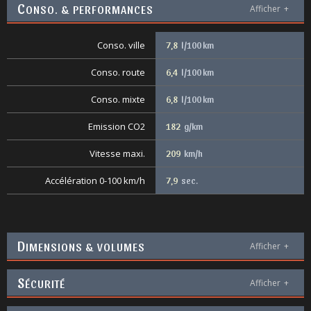
C
ONSO. & PERFORMANCES
Afficher
+
Conso. ville
7,8
l/100 km
Conso. route
6,4
l/100 km
Conso. mixte
6,8
l/100 km
Emission CO2
182
g/km
Vitesse maxi.
209
km/h
Accélération 0-100 km/h
7,9
sec.
D
IMENSIONS & VOLUMES
Afficher
+
S
ÉCURITÉ
Afficher
+