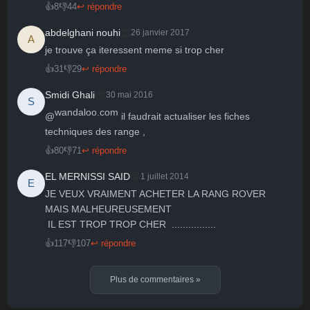
👍
8
👎
44
↩ répondre
👏
abdelghani nouhi
26 janvier 2017
A
je trouve ça iteressent meme si trop cher
👍
31
👎
29
↩ répondre
😠
Smidi Ghali
30 mai 2016
S
wandaloo.com
@
 il faudrait actualiser les fiches 
techniques des range ,
👍
80
👎
71
↩ répondre
🤩
EL MERNISSI SAID
1 juillet 2014
E
JE VEUX VRAIMENT ACHETER LA RANG ROVER  
MAIS MALHEUREUSEMENT

 IL EST TROP TROP CHER  ................
👍
117
👎
107
↩ répondre
Plus de commentaires
»