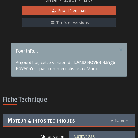
Diesel
258 ch
12 cv
Prix clé en main
Tarifs et versions
×
Pour info...
Aujourd'hui, cette version de
LAND ROVER Range
Rover
n'est pas commercialisée au Maroc !
Fiche Technique
M
OTEUR & INFOS TECHNIQUES
Afficher
-
Motorisation
3.0 TDV6 258