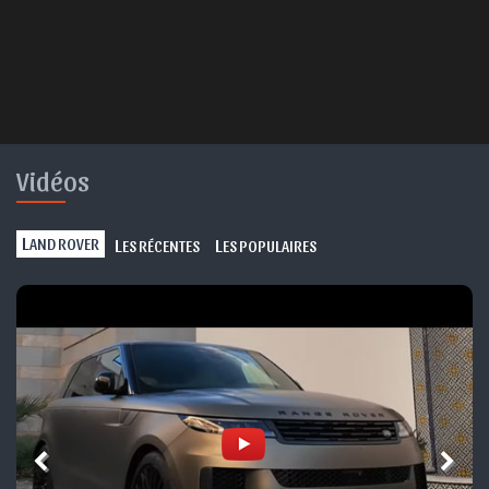
Vidéos
L
L
L
AND ROVER
ES RÉCENTES
ES POPULAIRES