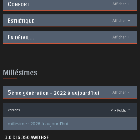
C
ONFORT
Afficher
+
E
STHÉTIQUE
Afficher
+
E
N DÉTAIL...
Afficher
+
Millésimes
5
ème génération - 2022 à aujourd'hui
Afficher
-
Versions
Prix Public
*
millésime : 2026 à aujourd'hui
3.0 D I6 350 AWD HSE