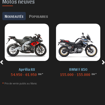
Motos neuves
N
P
OUVEAUTÉS
OPULAIRES
Aprilia RS
BMW F 850
54.950 - 61.950
155.000 - 155.000
DH *
DH *
*
Prix de vente public au Maroc