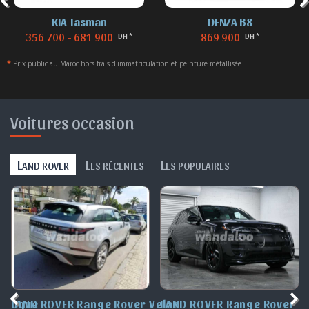
KIA Tasman
DENZA B8
356 700 - 681 900
869 900
DH *
DH *
*
Prix public au Maroc hors frais d'immatriculation et peinture métallisée
Voitures occasion
L
L
L
AND ROVER
ES RÉCENTES
ES POPULAIRES
over Velar
LAND ROVER Range Rover Sport
LAND ROVER Discover