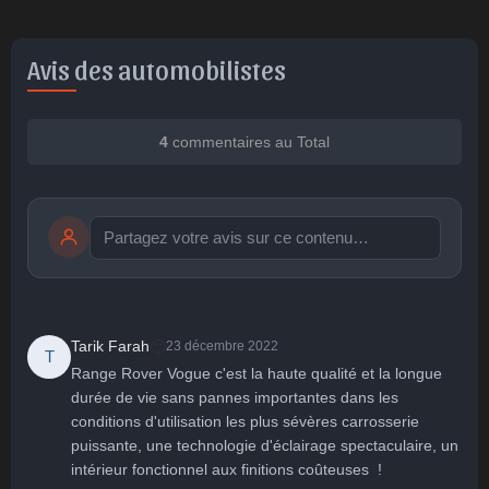
Avis des automobilistes
4
commentaires au Total
Publier
publication immédiate
🙂
Tarik Farah
23 décembre 2022
T
Range Rover Vogue c'est la haute qualité et la longue 
durée de vie sans pannes importantes dans les 
🤩
👏
😄
🙂
😐
conditions d'utilisation les plus sévères carrosserie 
Parfait
Bravo
Réjoui
Content
Indifférent
😮
😞
😠
😨
puissante, une technologie d'éclairage spectaculaire, un 
Surpris
Déçu
Enervé
Effrayé
intérieur fonctionnel aux finitions coûteuses  !