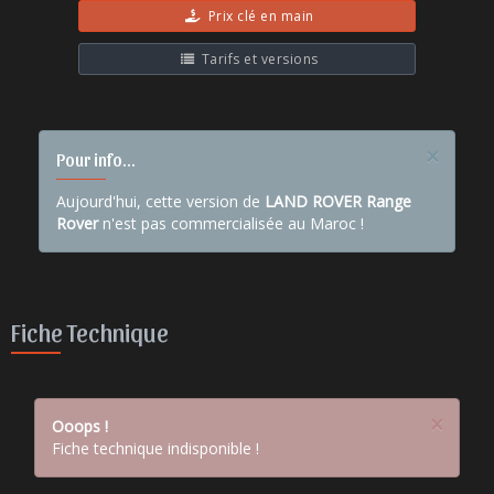
Prix clé en main
Tarifs et versions
×
Pour info...
Aujourd'hui, cette version de
LAND ROVER Range
Rover
n'est pas commercialisée au Maroc !
Fiche Technique
×
Ooops !
Fiche technique indisponible !