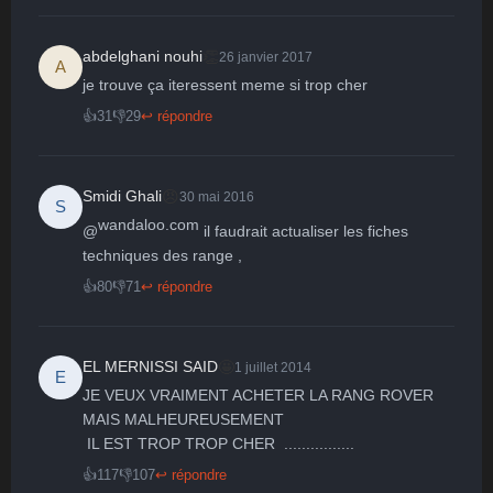
👏
abdelghani nouhi
26 janvier 2017
A
je trouve ça iteressent meme si trop cher
👍
31
👎
29
↩ répondre
😠
Smidi Ghali
30 mai 2016
S
wandaloo.com
@
 il faudrait actualiser les fiches 
techniques des range ,
👍
80
👎
71
↩ répondre
🤩
EL MERNISSI SAID
1 juillet 2014
E
JE VEUX VRAIMENT ACHETER LA RANG ROVER  
MAIS MALHEUREUSEMENT

 IL EST TROP TROP CHER  ................
👍
117
👎
107
↩ répondre