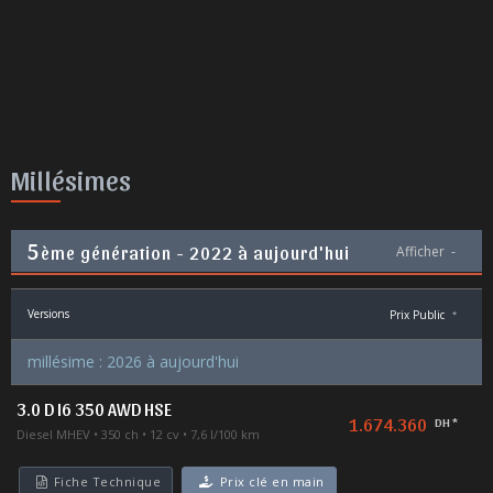
Millésimes
5
ème génération - 2022 à aujourd'hui
Afficher
-
Versions
Prix Public
*
millésime : 2026 à aujourd'hui
3.0 D I6 350 AWD HSE
1.674.360
DH *
Diesel MHEV
350 ch
12 cv
7,6 l/100 km
Fiche Technique
Prix clé en main