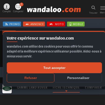
0
T
n
Compte
Comparer
Men
Trouver
PROMO
ANNONCE
MOTO
MOBILE
OFFRES
Votre expérience sur wandaloo.com
ASTRA
IBIZA
EX2
GOLF
FABIA
wandaloo.com utilise des cookies pour vous offrir le contenu
adapté et la meilleure expérience utilisateur possible. Aidez-nous à
mieux vous servir.
Tout accepter
Toutes les marques
LAND ROVER
Range Rover
LAND ROVER Range Rover 4.4 SDV8 Vogue neuve au Maroc
Refuser
Personnaliser
GAMME LAND ROVER
FICHE TECHNIQUE
COMPARER