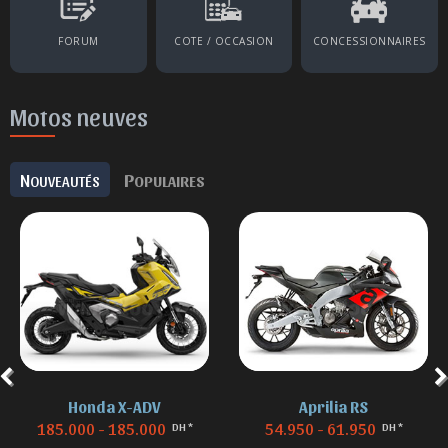
FORUM
COTE / OCCASION
CONCESSIONNAIRES
Motos neuves
N
P
OUVEAUTÉS
OPULAIRES
Honda X-ADV
Aprilia RS
185.000 - 185.000
54.950 - 61.950
DH *
DH *