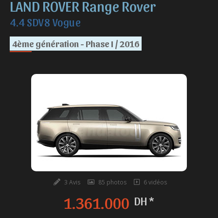
LAND ROVER Range Rover
4.4 SDV8 Vogue
4ème génération - Phase I / 2016
3 Avis
85 photos
6 vidéos
1.361.000
DH *