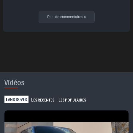
Plus de commentaires
»
Vidéos
L
L
L
AND ROVER
ES RÉCENTES
ES POPULAIRES