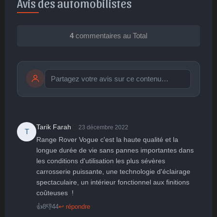
Avis des automobilistes
4
commentaires au Total
Publier
publication immédiate
🙂
Tarik Farah
23 décembre 2022
T
Range Rover Vogue c'est la haute qualité et la 
🤩
👏
😄
🙂
😐
longue durée de vie sans pannes importantes dans 
les conditions d'utilisation les plus sévères 
Parfait
Bravo
Réjoui
Content
Indifférent
😮
😞
😠
😨
carrosserie puissante, une technologie d'éclairage 
Surpris
Déçu
Enervé
Effrayé
spectaculaire, un intérieur fonctionnel aux finitions 
coûteuses  !
👍
8
👎
44
↩ répondre