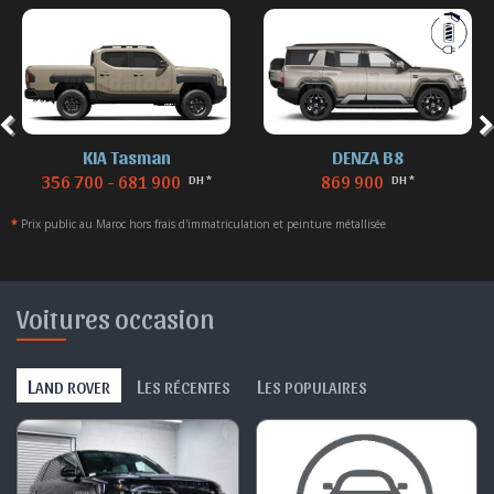
KIA Tasman
DENZA B8
356 700 - 681 900
869 900
DH *
DH *
*
Prix public au Maroc hors frais d'immatriculation et peinture métallisée
Voitures occasion
L
L
L
AND ROVER
ES RÉCENTES
ES POPULAIRES