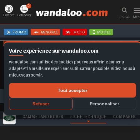
0
T
n
Compte
Comparer
Men
Trouver
PROMO
ANNONCE
MOTO
MOBILE
OFFRES
Votre expérience sur wandaloo.com
KAMIQ
FORMENTOR
SPORTAGE
Q5
FABIA
wandaloo.com utilise des cookies pour vous offrir le contenu
adapté et la meilleure expérience utilisateur possible. Aidez-nous à
mieux vous servir.
Tout accepter
Toutes les marques
LAND ROVER
Range Rover
LAND ROVER Range Rover 4.4 V8 HSE neuve au Maroc
Refuser
Personnaliser
GAMME LAND ROVER
FICHE TECHNIQUE
COMPARER