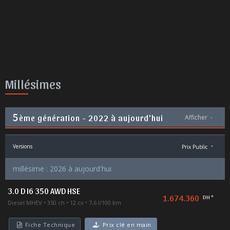
Millésimes
5
ème génération - 2022 à aujourd'hui
Afficher
-
Versions
Prix Public
*
millésime : 2026 à aujourd'hui
3.0 D I6 350 AWD HSE
1.674.360
DH *
Diesel MHEV
350 ch
12 cv
7,6 l/100 km
Fiche Technique
Prix clé en main