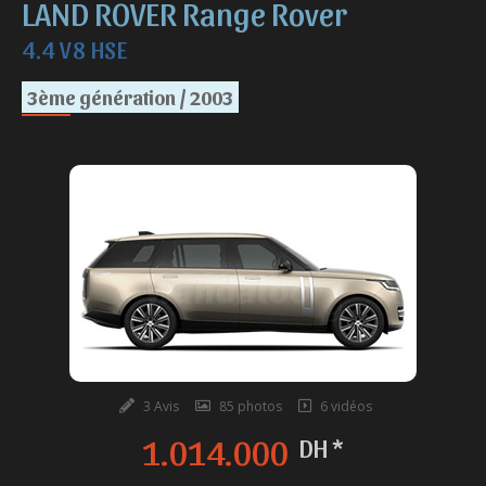
LAND ROVER Range Rover
4.4 V8 HSE
3ème génération / 2003
3 Avis
85 photos
6 vidéos
1.014.000
DH *