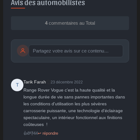
Avis des automobilistes
4
commentaires au Total
Publier
publication immédiate
🙂
Tarik Farah
23 décembre 2022
T
Range Rover Vogue c'est la haute qualité et la 
🤩
👏
😄
🙂
😐
longue durée de vie sans pannes importantes dans 
les conditions d'utilisation les plus sévères 
Parfait
Bravo
Réjoui
Content
Indifférent
😮
😞
😠
😨
carrosserie puissante, une technologie d'éclairage 
Surpris
Déçu
Enervé
Effrayé
spectaculaire, un intérieur fonctionnel aux finitions 
coûteuses  !
👍
8
👎
44
↩ répondre