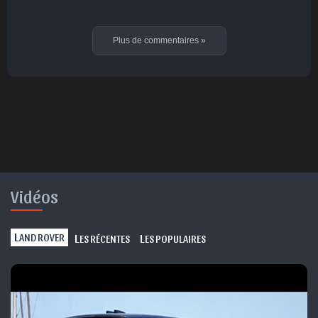
Plus de commentaires
»
Vidéos
L
L
L
AND ROVER
ES RÉCENTES
ES POPULAIRES