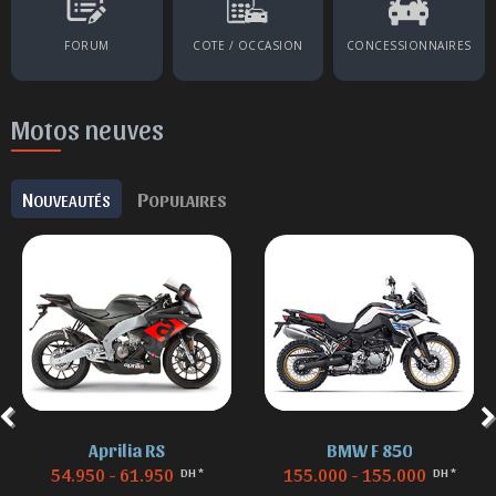
FORUM
COTE / OCCASION
CONCESSIONNAIRES
Motos neuves
N
P
OUVEAUTÉS
OPULAIRES
Aprilia RS
BMW F 850
54.950 - 61.950
155.000 - 155.000
DH *
DH *