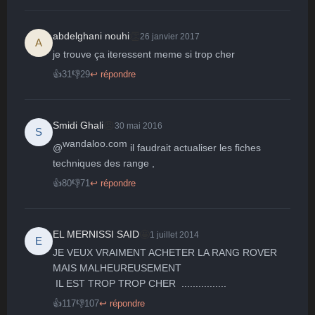
👏
abdelghani nouhi
26 janvier 2017
A
je trouve ça iteressent meme si trop cher
👍
31
👎
29
↩ répondre
😠
Smidi Ghali
30 mai 2016
S
wandaloo.com
@
 il faudrait actualiser les fiches 
techniques des range ,
👍
80
👎
71
↩ répondre
🤩
EL MERNISSI SAID
1 juillet 2014
E
JE VEUX VRAIMENT ACHETER LA RANG ROVER  
MAIS MALHEUREUSEMENT

 IL EST TROP TROP CHER  ................
👍
117
👎
107
↩ répondre