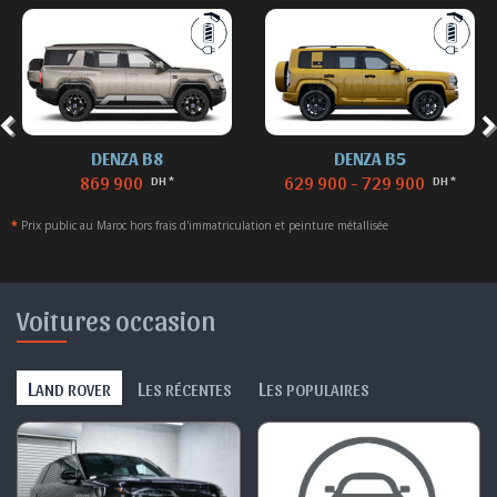
DENZA B8
DENZA B5
869 900
629 900 - 729 900
DH *
DH *
*
Prix public au Maroc hors frais d'immatriculation et peinture métallisée
Voitures occasion
L
L
L
AND ROVER
ES RÉCENTES
ES POPULAIRES