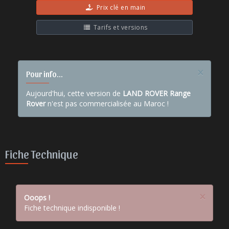
Prix clé en main
Tarifs et versions
×
Pour info...
Aujourd'hui, cette version de
LAND ROVER Range
Rover
n'est pas commercialisée au Maroc !
Fiche Technique
×
Ooops !
Fiche technique indisponible !