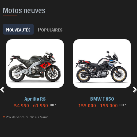
Motos neuves
N
P
OUVEAUTÉS
OPULAIRES
Aprilia RS
BMW F 850
54.950 - 61.950
155.000 - 155.000
DH *
DH *
*
Prix de vente public au Maroc