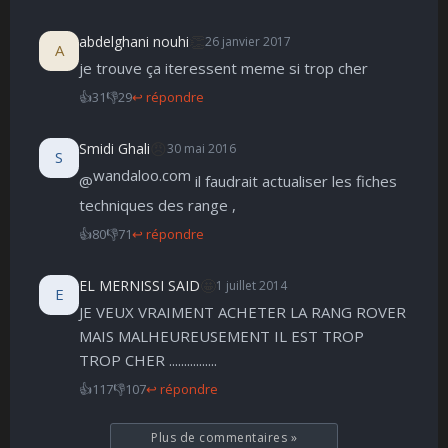
👏
abdelghani nouhi
26 janvier 2017
A
je trouve ça iteressent meme si trop cher
👍
31
👎
29
↩ répondre
😠
Smidi Ghali
30 mai 2016
S
wandaloo.com
@
il faudrait actualiser les fiches
techniques des range ,
👍
80
👎
71
↩ répondre
🤩
EL MERNISSI SAID
1 juillet 2014
E
JE VEUX VRAIMENT ACHETER LA RANG ROVER
MAIS MALHEUREUSEMENT IL EST TROP
TROP CHER ................
👍
117
👎
107
↩ répondre
Plus de commentaires
»