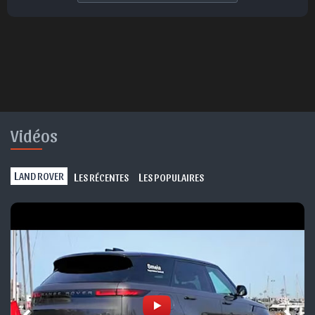
Vidéos
L
L
L
AND ROVER
ES RÉCENTES
ES POPULAIRES