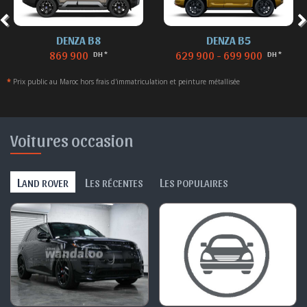
DENZA B8
DENZA B5
869 900
629 900 - 699 900
DH *
DH *
*
Prix public au Maroc hors frais d'immatriculation et peinture métallisée
Voitures occasion
L
L
L
AND ROVER
ES RÉCENTES
ES POPULAIRES