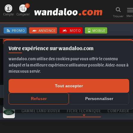
0
T
n
Compte
Comparer
Men
Trouver
PROMO
ANNONCE
MOTO
MOBILE
OFFRES
Votre expérience sur wandaloo.com
B10
KAMIQ
IBIZA
GRANDLAND
SCALA
wandaloo.com utilise des cookies pour vous offrir le contenu
adapté et la meilleure expérience utilisateur possible. Aidez-nous à
mieux vous servir.
Tout accepter
Toutes les marques
LAND ROVER
Range Rover
LAND ROVER Range Rover 4.4 SDV8 Vogue neuve au Maroc
Refuser
Personnaliser
GAMME LAND ROVER
FICHE TECHNIQUE
COMPARER