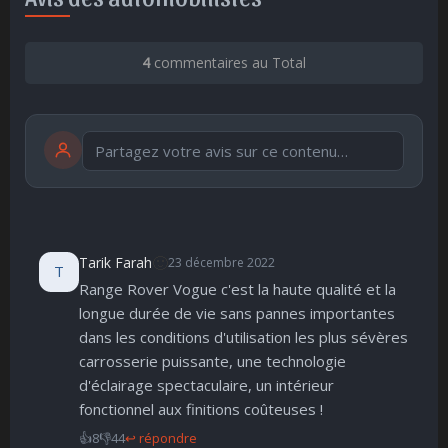
4
commentaires au Total
Publier
publication immédiate
🙂
Tarik Farah
23 décembre 2022
T
Range Rover Vogue c'est la haute qualité et la
🤩
👏
😄
🙂
😐
longue durée de vie sans pannes importantes
Parfait
Bravo
Réjoui
Content
Indifférent
dans les conditions d'utilisation les plus sévères
😮
😞
😠
😨
carrosserie puissante, une technologie
Surpris
Déçu
Enervé
Effrayé
d'éclairage spectaculaire, un intérieur
fonctionnel aux finitions coûteuses !
👍
8
👎
44
↩ répondre