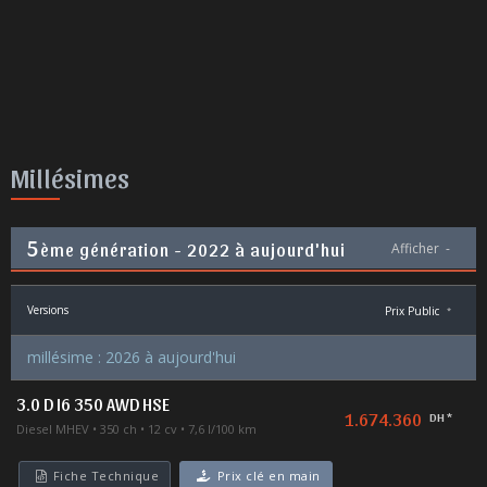
Millésimes
5
ème génération - 2022 à aujourd'hui
Afficher
-
Versions
Prix Public
*
millésime : 2026 à aujourd'hui
3.0 D I6 350 AWD HSE
1.674.360
DH *
Diesel MHEV
350 ch
12 cv
7,6 l/100 km
Fiche Technique
Prix clé en main