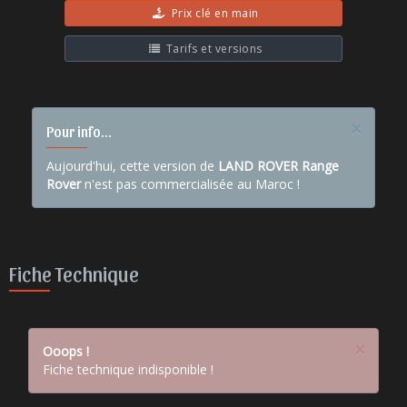
Prix clé en main
Tarifs et versions
×
Pour info...
Aujourd'hui, cette version de
LAND ROVER Range
Rover
n'est pas commercialisée au Maroc !
Fiche Technique
×
Ooops !
Fiche technique indisponible !