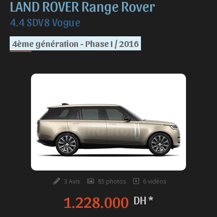
LAND ROVER Range Rover
4.4 SDV8 Vogue
4ème génération - Phase I / 2016
3 Avis
85 photos
6 vidéos
1.228.000
DH *