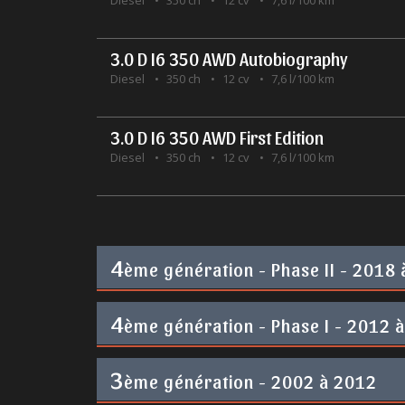
Diesel
350 ch
12 cv
7,6 l/100 km
3.0 D I6 350 AWD Autobiography
Diesel
350 ch
12 cv
7,6 l/100 km
3.0 D I6 350 AWD First Edition
Diesel
350 ch
12 cv
7,6 l/100 km
4
ème génération - Phase II - 2018
4
ème génération - Phase I - 2012 
3
ème génération - 2002 à 2012