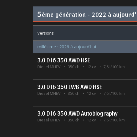
5
ème génération - 2022 à aujourd'
Versions
millésime : 2026 à aujourd'hui
3.0 D I6 350 AWD HSE
Diesel MHEV
350 ch
12 cv
7,6 l/100 km
3.0 D I6 350 LWB AWD HSE
Diesel MHEV
350 ch
12 cv
7,6 l/100 km
3.0 D I6 350 AWD Autobiography
Diesel MHEV
350 ch
12 cv
7,6 l/100 km