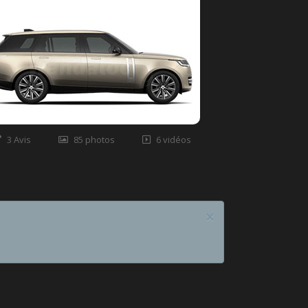
3 Avis
85 photos
6 vidéos
×