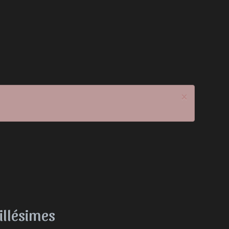
×
illésimes