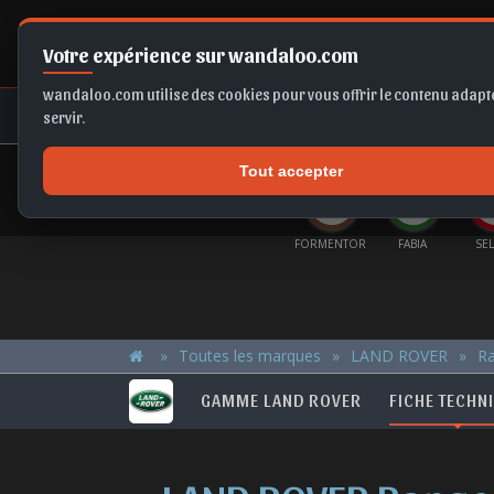
Votre expérience sur wandaloo.com
wandaloo.com utilise des cookies pour vous offrir le contenu adapté
NEUF
OCCASION
COMPARAT
servir.
Tout accepter
OFFRES DU MOMENT
GUAN
KAMIQ
T-ROC
KAMIQ
FORMENTOR
FABIA
SE
Toutes les marques
LAND ROVER
R
GAMME LAND ROVER
FICHE TECHN