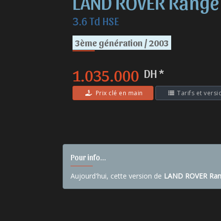
LAND ROVER Range
3.6 Td HSE
3ème génération / 2003
1.035.000
DH *
Prix clé en main
Tarifs et versi
Pour info...
Aujourd'hui, cette version de
LAND ROVER Ran