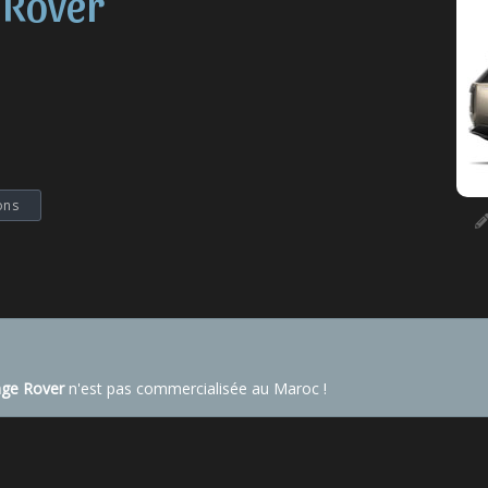
 Rover
ons
ge Rover
n'est pas commercialisée au Maroc !