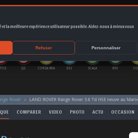
 et la meilleure expérience utilisateur possible. Aidez-nous à mieux vous
*
EUR
PROMO
COTE
FORUM
VIDÉO
ACTU
MA
Refuser
Personnaliser
LTOS
Q5
CORSA BVA
EX2
SCALA
B10
CO
ange Rover
LAND ROVER Range Rover 3.6 Td HSE neuve au Maro
IQUE
COMPARER
VIDEO
PHOTO
ACTU
OCCASION