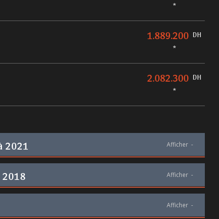
*
1.889.200
DH
*
2.082.300
DH
*
 à 2021
Afficher
-
à 2018
Afficher
-
Afficher
-